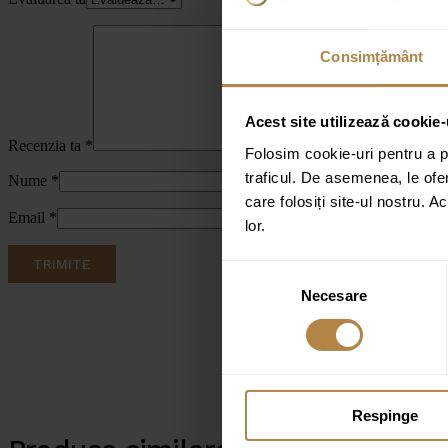
Consimțământ
Acest site utilizează cookie-
Recenzia ta
*
Folosim cookie-uri pentru a pe
traficul. De asemenea, le ofer
Nume
*
care folosiți site-ul nostru. A
Email
*
lor.
Selecția
Necesare
consimțământului
Respinge