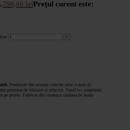
.
790,00
lei
Prețul curent este:
lose
aldi.
Produsele din aceasta colectie aduc o nota de
patiu personal de relaxare si refacere. Vasul wc suspendat
t pe perete. Fabricat din ceramica sanitara de inalta