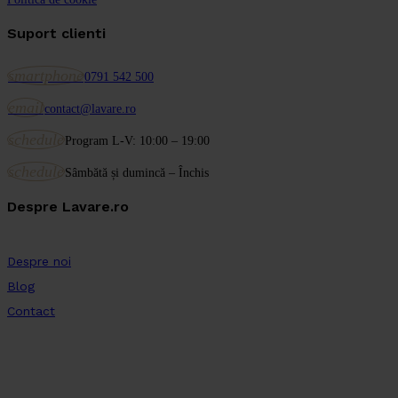
Suport clienti
smartphone
0791 542 500
email
contact@lavare.ro
schedule
Program L-V: 10:00 – 19:00
schedule
Sâmbătă și dumincă – Închis
Despre Lavare.ro
Despre noi
Blog
Contact