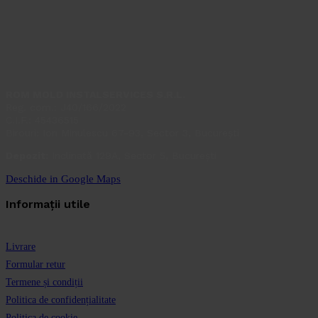
ROM MOLD INSTALSERVICES S.R.L.
Reg. com.: J40/166/2022
C.I.F.: 45436515
Birouri: Ion Minulescu 67-93, Sector 3, București
Depozit:
Inclinată 129A, Sector 5, București
Deschide in Google Maps
Informații utile
Livrare
Formular retur
Termene și condiții
Politica de confidențialitate
Politica de cookie