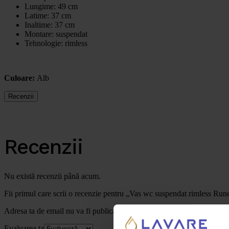
Lungime: 49 cm
Latime: 37 cm
Inaltime: 37 cm
Montare: suspendat
Tehnologie: rimless
Culoare:
Alb
Recenzii
Recenzii
Nu există recenzii până acum.
Fii primul care scrii o recenzie pentru „Vas wc suspendat rimless Rune
Adresa ta de email nu va fi publicată.
Câmpurile obligatorii sunt marc
Evaluarea ta