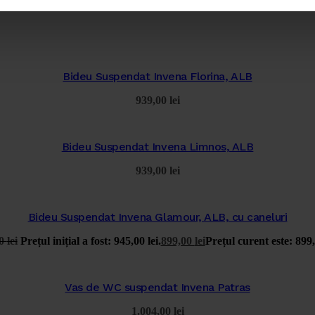
Bideu Suspendat Invena Florina, ALB
939,00
lei
Bideu Suspendat Invena Limnos, ALB
939,00
lei
Bideu Suspendat Invena Glamour, ALB, cu caneluri
00
lei
Prețul inițial a fost: 945,00 lei.
899,00
lei
Prețul curent este: 899,
Vas de WC suspendat Invena Patras
1.004,00
lei