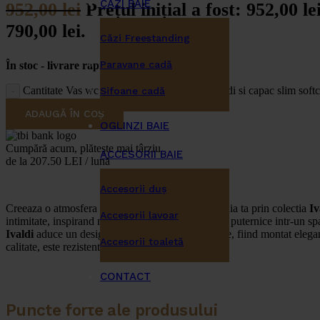
CĂZI BAIE
952,00
lei
Prețul inițial a fost: 952,00 lei
790,00 lei.
Căzi Freestanding
Paravane cadă
În stoc - livrare rapida in 24-48 de ore
Cantitate Vas wc suspendat rimless Rune Ivaldi si capac slim softc
Sifoane cadă
ADAUGĂ ÎN COȘ
OGLINZI BAIE
Cumpără acum, plătește mai târziu
ACCESORII BAIE
de la 207.50 LEI / lună
Accesorii duş
Creeaza o atmosfera de armonie si stabilitate in baia ta prin colectia
Iv
Accesorii lavoar
intimitate, inspirand momente de liniste si legaturi puternice intr-un s
Ivaldi
aduce un design rafinat si functional in baie, fiind montat elegan
Accesorii toaletă
calitate, este rezistent si simplu de curatat.
CONTACT
Puncte forte ale produsului