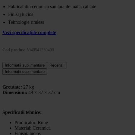
Fabricat din ceramica sanitara de inalta calitate
Finisaj lucios
Tehnologie rimless
Vezi specificațiile complete
Cod produs:
5940541330400
Informații suplimentare
Recenzii
Informații suplimentare
Greutate:
27 kg
Dimensiuni:
49 × 37 × 37 cm
Specificatii tehnice:
Producator: Rune
Material: Ceramica
Finisaj: lucios