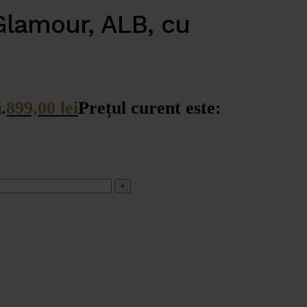
Glamour, ALB, cu
.
899,00
lei
Prețul curent este: