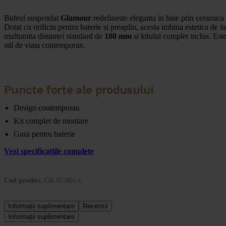
Bideul suspendat
Glamour
redefineste eleganta in baie prin cerami
Dotat cu orificiu pentru baterie si preaplin, acesta imbina estetica de l
multumita distantei standard de
180 mm
si kitului complet inclus. Este
stil de viata contemporan.
Puncte forte ale produsului
Design contemporan
Kit complet de montare
Gura pentru baterie
Vezi specificațiile complete
Cod produs:
CB-92-001-L
Informații suplimentare
Recenzii
Informații suplimentare