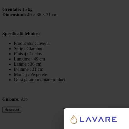
Greutate:
15 kg
Dimensiuni:
49 × 36 × 31 cm
Specificatii tehnice:
Producator : Invena
Serie : Glamour
Finisaj : Lucios
Lungime : 49 cm
Latime : 36 cm
Inaltime : 31 cm
Montaj : Pe perete
Gura pentru montare robinet
Culoare:
Alb
Recenzii