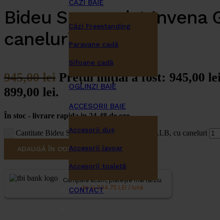
CĂZI BAIE
Bideu Suspendat Invena 
Căzi Freestanding
caneluri
Paravane cadă
Sifoane cadă
945,00
lei
Prețul inițial a fost: 945,00 lei
OGLINZI BAIE
899,00 lei.
ACCESORII BAIE
În stoc - livrare rapida in 24-48 de ore
Accesorii duş
Cantitate Bideu Suspendat Invena Glamour, ALB, cu caneluri
Accesorii lavoar
ADAUGĂ ÎN COȘ
Accesorii toaletă
Cumpără acum, plătește mai târziu
de la 234.75 LEI / lună
CONTACT