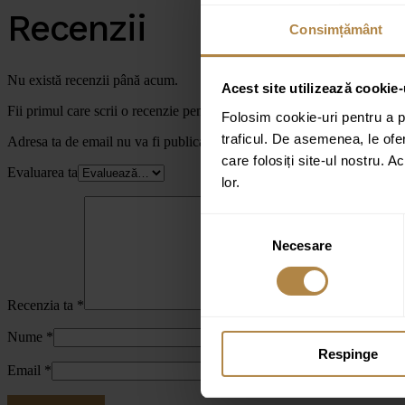
Recenzii
Consimțământ
Nu există recenzii până acum.
Acest site utilizează cookie-
Fii primul care scrii o recenzie pentru „Bideu Suspendat Invena Glam
Folosim cookie-uri pentru a pe
traficul. De asemenea, le ofer
Adresa ta de email nu va fi publicată.
Câmpurile obligatorii sunt marc
care folosiți site-ul nostru. A
Evaluarea ta
lor.
Selecția
Necesare
consimțământului
Recenzia ta
*
Nume
*
Respinge
Email
*