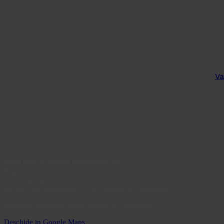
Va
ROM MOLD INSTALSERVICES S.R.L.
Reg. com.: J40/166/2022
C.I.F.: 45436515
Birouri: Ion Minulescu 67-93, Sector 3, București
Depozit:
Inclinată 129A, Sector 5, București
Deschide in Google Maps