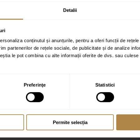
Detalii
uri
our, ALB, cu caneluri”
rsonaliza conținutul și anunțurile, pentru a oferi funcții de rețele
im partenerilor de rețele sociale, de publicitate și de analize info
ate cu
*
ceștia le pot combina cu alte informații oferite de dvs. sau culese î
Preferinţe
Statistici
Permite selecția