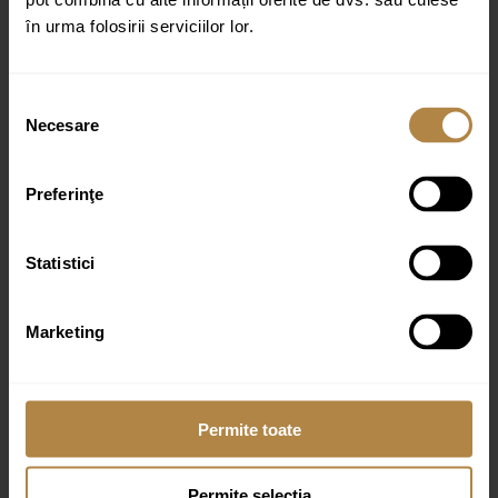
în urma folosirii serviciilor lor.
Selecția
Necesare
consimțământului
Nume
*
Preferinţe
Email
*
Statistici
Marketing
Permite toate
Produse similare
Permite selecția