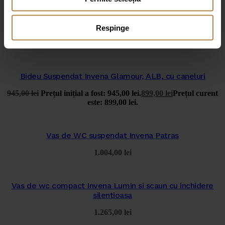
Bideu Suspendat Invena Florina, ALB
Respinge
939,00
lei
Bideu Suspendat Invena Glamour, ALB, cu caneluri
945,00
lei
Prețul inițial a fost: 945,00 lei.
899,00
lei
Prețul curent
este: 899,00 lei.
Vas de WC suspendat Invena Patras
1.004,00
lei
Vas de wc compact Invena Lumin si scaun cu inchidere
silentioasa
1.265,00
lei