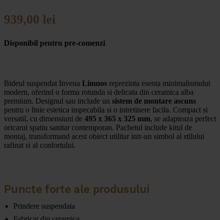
939,00
lei
Disponibil pentru pre-comenzi
Bideul suspendat Invena
Limnos
reprezinta esenta minimalismului
modern, oferind o forma rotunda si delicata din ceramica alba
premium. Designul sau include un
sistem de montare ascuns
pentru o linie estetica impecabila si o intretinere facila. Compact si
versatil, cu dimensiuni de
495 x 365 x 325 mm
, se adapteaza perfect
oricarui spatiu sanitar contemporan. Pachetul include kitul de
montaj, transformand acest obiect utilitar intr-un simbol al stilului
rafinat si al confortului.
Puncte forte ale produsului
Prindere suspendata
Fabricat din ceramica