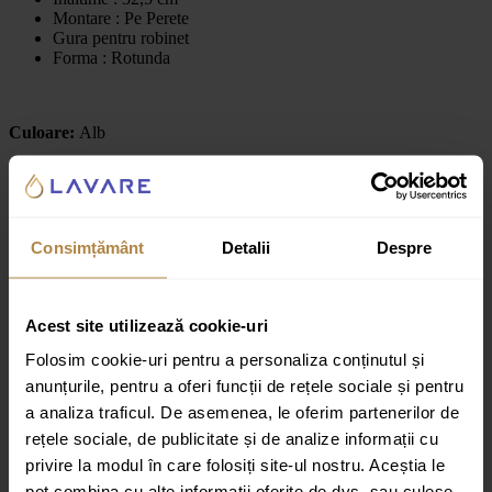
Montare : Pe Perete
Gura pentru robinet
Forma : Rotunda
Culoare:
Alb
Recenzii
Recenzii
Consimțământ
Detalii
Despre
Nu există recenzii până acum.
Acest site utilizează cookie-uri
Fii primul care scrii o recenzie pentru „Bideu Suspendat Invena
Limnos, ALB”
Folosim cookie-uri pentru a personaliza conținutul și
Adresa ta de email nu va fi publicată.
Câmpurile obligatorii sunt
anunțurile, pentru a oferi funcții de rețele sociale și pentru
marcate cu
*
a analiza traficul. De asemenea, le oferim partenerilor de
rețele sociale, de publicitate și de analize informații cu
Evaluarea ta
privire la modul în care folosiți site-ul nostru. Aceștia le
Recenzia ta
*
pot combina cu alte informații oferite de dvs. sau culese