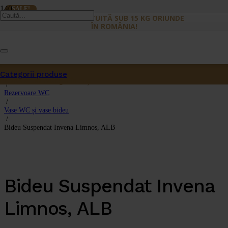
SALE!
LIVRARE GRATUITĂ SUB 15 KG ORIUNDE
ÎN ROMÂNIA!
Categorii produse
Prima pagină
Produs
a fost adăugat în coș.
/
Rezervoare WC
/
Vase WC și vase bideu
/
Bideu Suspendat Invena Limnos, ALB
Bideu Suspendat Invena
Limnos, ALB