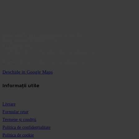
ROM MOLD INSTALSERVICES S.R.L.
Reg. com.: J40/166/2022
C.I.F.: 45436515
Birouri: Ion Minulescu 67-93, Sector 3, București
Depozit:
Inclinată 129A, Sector 5, București
Deschide in Google Maps
Informații utile
Livrare
Formular retur
Termene și condiții
Politica de confidențialitate
Politica de cookie