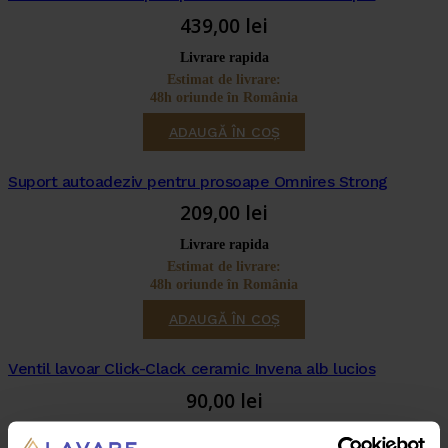
439,00
lei
Livrare rapida
Estimat de livrare:
48h oriunde în România
ADAUGĂ ÎN COȘ
Suport autoadeziv pentru prosoape Omnires Strong
209,00
lei
Livrare rapida
Estimat de livrare:
48h oriunde în România
ADAUGĂ ÎN COȘ
Ventil lavoar Click-Clack ceramic Invena alb lucios
90,00
lei
Livrare rapida