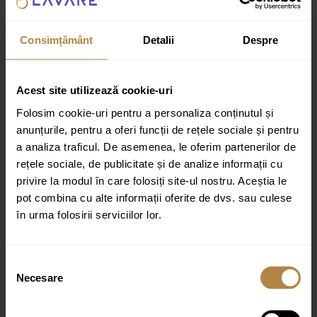
Estimat de livrare:
48h oriunde în România
Consimțământ
Detalii
Despre
ADAUGĂ ÎN COȘ
Dozator de săpun Invena ISSA crom
Acest site utilizează cookie-uri
100,00
lei
Folosim cookie-uri pentru a personaliza conținutul și
Livrare rapida
anunțurile, pentru a oferi funcții de rețele sociale și pentru
Estimat de livrare:
a analiza traficul. De asemenea, le oferim partenerilor de
48h oriunde în România
rețele sociale, de publicitate și de analize informații cu
ADAUGĂ ÎN COȘ
privire la modul în care folosiți site-ul nostru. Aceștia le
pot combina cu alte informații oferite de dvs. sau culese
Capac de toaleta soft close Invena Dokos alb
în urma folosirii serviciilor lor.
182,00
lei
Livrare rapida
Selecția
Estimat de livrare:
Necesare
consimțământului
48h oriunde în România
ADAUGĂ ÎN COȘ