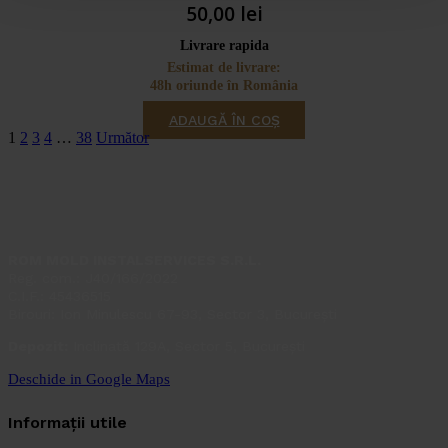
50,00
lei
Livrare rapida
Estimat de livrare:
48h oriunde în România
ADAUGĂ ÎN COȘ
1
2
3
4
…
38
Următor
ROM MOLD INSTALSERVICES S.R.L.
Reg. com.: J40/166/2022
C.I.F.: 45436515
Birouri: Ion Minulescu 67-93, Sector 3, București
Depozit:
Inclinată 129A, Sector 5, București
Deschide in Google Maps
Informații utile