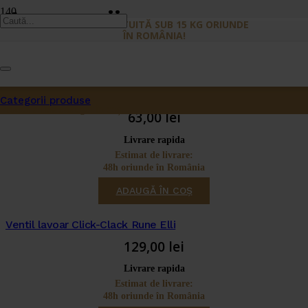
Accesorii
LIVRARE GRATUITĂ SUB 15 KG ORIUNDE
ÎN ROMÂNIA!
Extensie de 30 de cm coloană de duș Invena neagră
Categorii produse
Produs
a fost adăugat în coș.
63,00
lei
Livrare rapida
Estimat de livrare:
48h oriunde în România
ADAUGĂ ÎN COȘ
Ventil lavoar Click-Clack Rune Elli
129,00
lei
Livrare rapida
Estimat de livrare:
48h oriunde în România