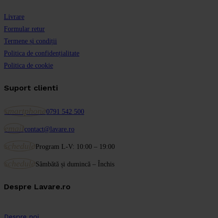
Livrare
Formular retur
Termene și condiții
Politica de confidențialitate
Politica de cookie
Suport clienti
smartphone
0791 542 500
email
contact@lavare.ro
schedule
Program L-V: 10:00 – 19:00
schedule
Sâmbătă și dumincă – Închis
Despre Lavare.ro
Despre noi