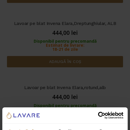
Lavoar pe blat Invena Elara,Dreptunghiular, ALB
444,00
lei
Disponibil pentru precomandă
Estimat de livrare:
18-21 de zile
ADAUGĂ ÎN COȘ
Lavoar pe blat Invena Elara,rotund,alb
444,00
lei
Disponibil pentru precomandă
Estimat de livrare:
18-21 de zile
ADAUGĂ ÎN COȘ