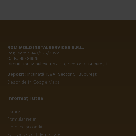
ROM MOLD INSTALSERVICES S.R.L.
Reg. com.: J40/166/2022
C.I.F.: 45436515
Birouri: Ion Minulescu 67-93, Sector 3, București
Depozit:
Inclinată 129A, Sector 5, București
Deschide in Google Maps
Informații utile
Livrare
Formular retur
Termene și condiții
Politica de confidențialitate