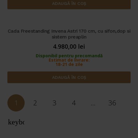
ADAUGĂ ÎN COȘ
Cada Freestanding Invena Astri 170 cm, cu sifon,dop si
sistem preaplin
4.980,00
lei
Disponibil pentru precomandă
Estimat de livrare:
18-21 de zile
ADAUGĂ ÎN COȘ
1
2
3
4
…
36