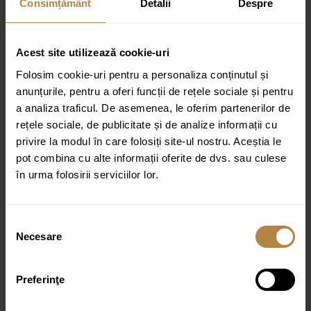
Consimțământ
Detalii
Despre
Bideu Suspendat Invena Florina, ALB
Acest site utilizează cookie-uri
939,00
lei
Folosim cookie-uri pentru a personaliza conținutul și
anunțurile, pentru a oferi funcții de rețele sociale și pentru
Disponibil pentru precomandă
Estimat de livrare:
a analiza traficul. De asemenea, le oferim partenerilor de
18-21 de zile
rețele sociale, de publicitate și de analize informații cu
privire la modul în care folosiți site-ul nostru. Aceștia le
ADAUGĂ ÎN COȘ
pot combina cu alte informații oferite de dvs. sau culese
în urma folosirii serviciilor lor.
Bideu Suspendat Invena Limnos, ALB
Selecția
939,00
lei
Necesare
consimțământului
Disponibil pentru precomandă
Estimat de livrare:
18-21 de zile
Preferinţe
ADAUGĂ ÎN COȘ