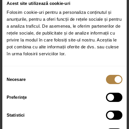
Acest site utilizează cookie-uri
Finisaj: Periat
Folosim cookie-uri pentru a personaliza conținutul și
Cu revarsare
anunțurile, pentru a oferi funcții de rețele sociale și pentru
Poate fi folosit si pentru lavoare fara revarsare
a analiza traficul. De asemenea, le oferim partenerilor de
Conexiune de 1¼””.
rețele sociale, de publicitate și de analize informații cu
privire la modul în care folosiți site-ul nostru. Aceștia le
Blocare mecanism click-clack (montare optionala)
pot combina cu alte informații oferite de dvs. sau culese
în urma folosirii serviciilor lor.
Culoare:
Alama
Selecția
Necesare
consimțământului
Produse similare
Preferinţe
Dop pentru cada freestanding Invena Astri, negru
Statistici
79,00
lei