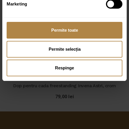
Marketing
Dop pentru cada freestanding Invena Astri, auriu
periat
79,00
lei
Permite toate
Dop pentru cada freestanding Invena Astri, auriu
Permite selecția
lucios
79,00
lei
Respinge
Dop pentru cada freestanding Invena Astri, crom
79,00
lei