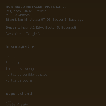
ROM MOLD INSTALSERVICES S.R.L.
Reg. com.: J40/166/2022
C.I.F.: 45436515
Birouri: Ion Minulescu 67-93, Sector 3, București
Depozit:
Inclinată 129A, Sector 5, București
Deschide in Google Maps
Informații utile
Livrare
Formular retur
Termene și condiții
Politica de confidențialitate
Politica de cookie
Suport clienti
0791 542 500
smartphone