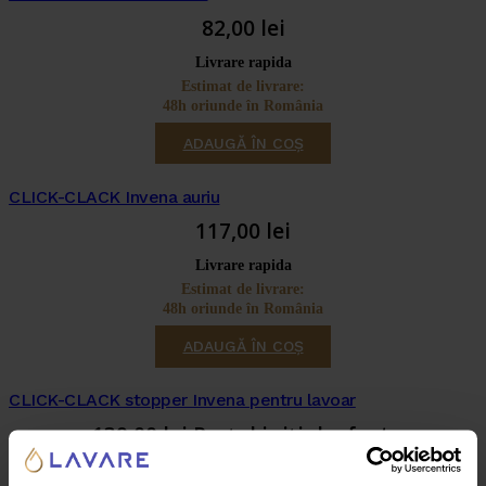
82,00
lei
Livrare rapida
Estimat de livrare:
48h oriunde în România
ADAUGĂ ÎN COȘ
CLICK-CLACK Invena auriu
117,00
lei
Livrare rapida
Estimat de livrare:
48h oriunde în România
ADAUGĂ ÎN COȘ
CLICK-CLACK stopper Invena pentru lavoar
139,00
lei
Prețul inițial a fost:
139,00 lei.
99,00
lei
Prețul curent este: