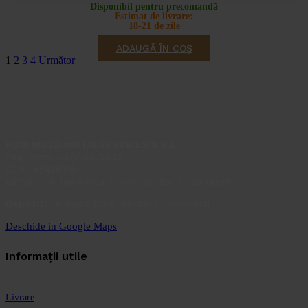
Disponibil pentru precomandă
Estimat de livrare:
18-21 de zile
ADAUGĂ ÎN COȘ
1
2
3
4
Următor
ROM MOLD INSTALSERVICES S.R.L.
Reg. com.: J40/166/2022
C.I.F.: 45436515
Birouri: Ion Minulescu 67-93, Sector 3, București
Depozit:
Inclinată 129A, Sector 5, București
Deschide in Google Maps
Informații utile
Livrare