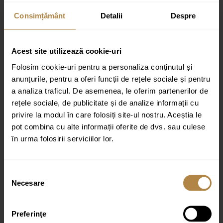
99,00 lei.
Consimțământ
Detalii
Despre
Livrare rapida
Estimat de livrare:
48h oriunde în România
Acest site utilizează cookie-uri
ADAUGĂ ÎN COȘ
Folosim cookie-uri pentru a personaliza conținutul și
anunțurile, pentru a oferi funcții de rețele sociale și pentru
Dop pentru cada freestanding Invena Astri, negru
a analiza traficul. De asemenea, le oferim partenerilor de
79,00
lei
rețele sociale, de publicitate și de analize informații cu
Disponibil pentru precomandă
privire la modul în care folosiți site-ul nostru. Aceștia le
Estimat de livrare:
18-21 de zile
pot combina cu alte informații oferite de dvs. sau culese
în urma folosirii serviciilor lor.
ADAUGĂ ÎN COȘ
Dop pentru cada freestanding Invena Astri, auriu periat
Selecția
79,00
lei
Necesare
consimțământului
Disponibil pentru precomandă
Estimat de livrare:
18-21 de zile
Preferinţe