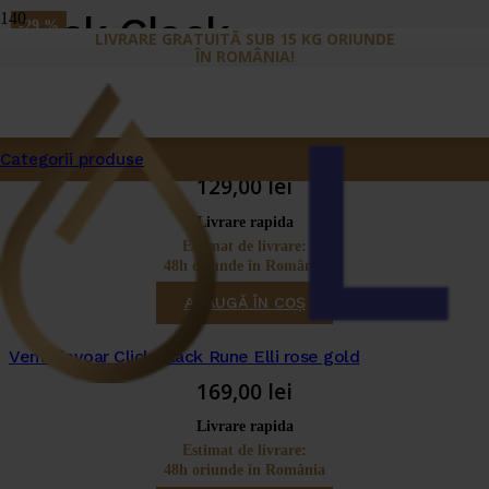
Click Clack
-29 %
LIVRARE GRATUITĂ SUB 15 KG ORIUNDE
ÎN ROMÂNIA!
Ventil lavoar Click-Clack Rune Elli
Categorii produse
129,00
lei
Livrare rapida
Estimat de livrare:
48h oriunde în România
ADAUGĂ ÎN COȘ
Ventil lavoar Click-Clack Rune Elli rose gold
169,00
lei
Livrare rapida
Estimat de livrare:
48h oriunde în România