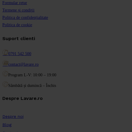
Formular retur
Termene și condiții
Politica de confidențialitate
Politica de cookie
Suport clienti
smartphone
0791 542 500
email
contact@lavare.ro
schedule
Program L-V: 10:00 – 19:00
schedule
Sâmbătă și dumincă – Închis
Despre Lavare.ro
Despre noi
Blog