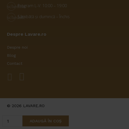
Program L-V: 10:00 – 19:00
schedule
Sâmbătă și dumincă – Închis
schedule
Despre Lavare.ro
Despre noi
Blog
Contact
© 2026 LAVARE.RO
Cantitate
ADAUGĂ ÎN COȘ
Suport