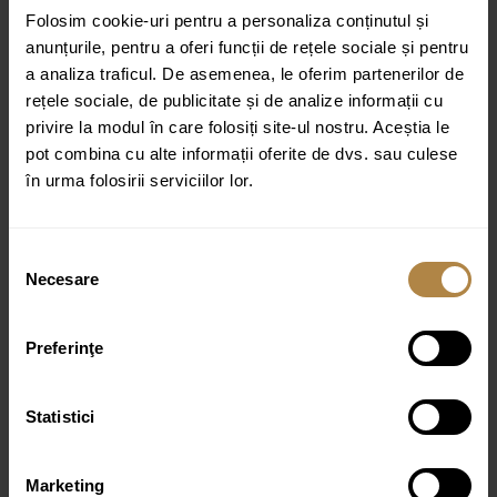
Folosim cookie-uri pentru a personaliza conținutul și
Latime: 21 cm
anunțurile, pentru a oferi funcții de rețele sociale și pentru
Inaltime: 5 cm
a analiza traficul. De asemenea, le oferim partenerilor de
rețele sociale, de publicitate și de analize informații cu
Distanta fata de perete: 7 cm
privire la modul în care folosiți site-ul nostru. Aceștia le
pot combina cu alte informații oferite de dvs. sau culese
Culoare:
Alama
în urma folosirii serviciilor lor.
Selecția
Necesare
consimțământului
Produse similare
Preferinţe
Perie WC Omnires Art Line alama periata
699,00
lei
Statistici
Marketing
Suport hartie igienica Omnires Modern Project alama