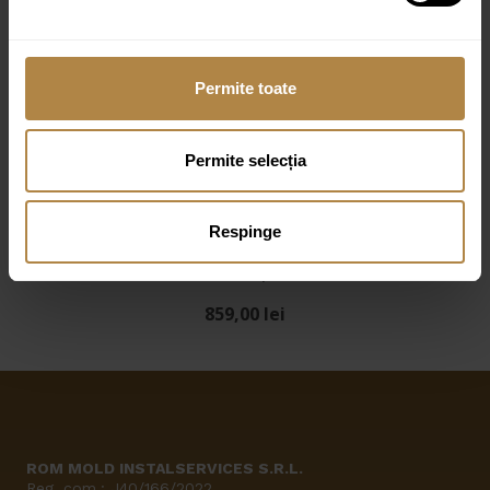
periata
259,00
lei
Permite toate
Perie WC Omnires Modern Project alama periata
Permite selecția
359,00
lei
Respinge
Perie WC Omnires Modern Project alama periata cu
montare suspendata
859,00
lei
ROM MOLD INSTALSERVICES S.R.L.
Reg. com.: J40/166/2022