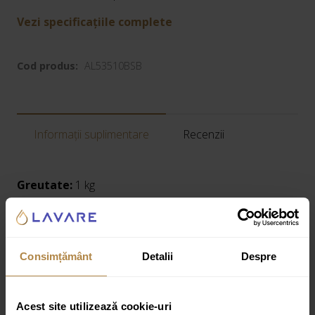
Vezi specificațiile complete
Cod produs:
AL53510BSB
Informații suplimentare
Recenzii
Greutate:
1 kg
Dimensiuni:
22 × 10 × 10 cm
Specificatii tehnice:
Consimțământ
Detalii
Despre
Tip produs:
Suport hartie igienica
Colecție:
Art Line
Acest site utilizează cookie-uri
Material: alama