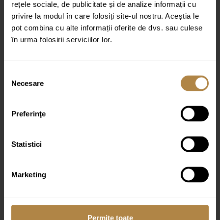
rețele sociale, de publicitate și de analize informații cu
privire la modul în care folosiți site-ul nostru. Aceștia le
Nume
*
pot combina cu alte informații oferite de dvs. sau culese
în urma folosirii serviciilor lor.
Email
*
Selecția
Necesare
consimțământului
Preferinţe
Statistici
Produse similare
Marketing
Perie WC Omnires Art Line alama periata
699,00
lei
Permite toate