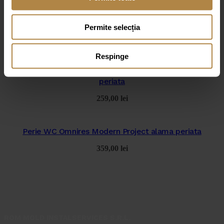
Suport hartie igienica Omnires Art Line alama periata
Permite selecția
509,00
lei
Respinge
Suport hartie igienica Omnires Modern Project alama
periata
259,00
lei
Perie WC Omnires Modern Project alama periata
359,00
lei
ROM MOLD INSTALSERVICES S.R.L.