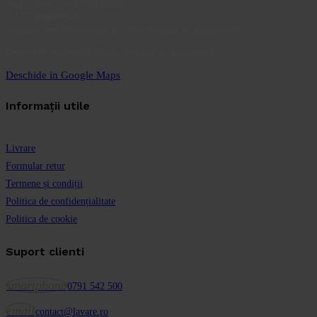
Reg. com.: J40/166/2022
C.I.F.: 45436515
Birouri: Ion Minulescu 67-93, Sector 3, București
Depozit:
Inclinată 129A, Sector 5, București
Deschide in Google Maps
Informații utile
Livrare
Formular retur
Termene și condiții
Politica de confidențialitate
Politica de cookie
Suport clienti
smartphone
0791 542 500
email
contact@lavare.ro