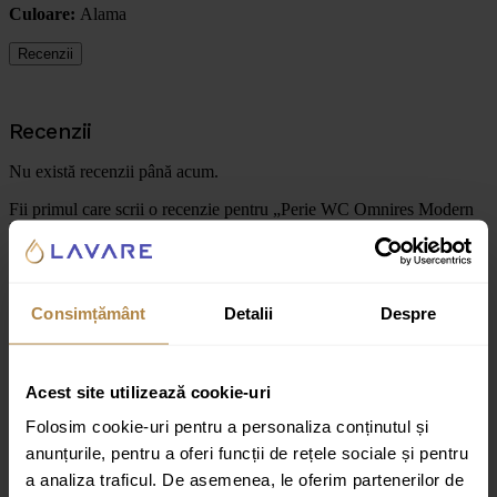
Culoare:
Alama
Recenzii
Recenzii
Nu există recenzii până acum.
Fii primul care scrii o recenzie pentru „Perie WC Omnires Modern
Project alama periata cu montare suspendata”
Adresa ta de email nu va fi publicată.
Câmpurile obligatorii sunt
marcate cu
*
Consimțământ
Detalii
Despre
Evaluarea ta
Recenzia ta
*
Acest site utilizează cookie-uri
Folosim cookie-uri pentru a personaliza conținutul și
anunțurile, pentru a oferi funcții de rețele sociale și pentru
a analiza traficul. De asemenea, le oferim partenerilor de