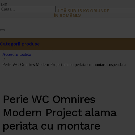
LIVRARE GRATUITĂ SUB 15 KG ORIUNDE
ÎN ROMÂNIA!
Prima pagină
/
Categorii produse
Accesorii
Produs
a fost adăugat în coș.
/
Accesorii toaletă
/
Perie WC Omnires Modern Project alama periata cu montare suspendata
Perie WC Omnires
Modern Project alama
periata cu montare