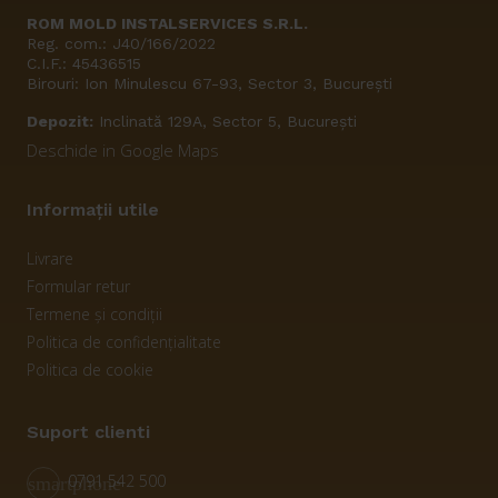
ROM MOLD INSTALSERVICES S.R.L.
Reg. com.: J40/166/2022
C.I.F.: 45436515
Birouri: Ion Minulescu 67-93, Sector 3, București
Depozit:
Inclinată 129A, Sector 5, București
Deschide in Google Maps
Informații utile
Livrare
Formular retur
Termene și condiții
Politica de confidențialitate
Politica de cookie
Suport clienti
0791 542 500
smartphone