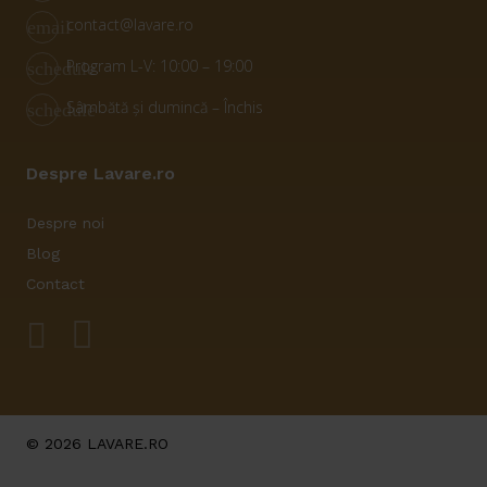
contact@lavare.ro
email
Program L-V: 10:00 – 19:00
schedule
Sâmbătă și dumincă – Închis
schedule
Despre Lavare.ro
Despre noi
Blog
Contact
© 2026 LAVARE.RO