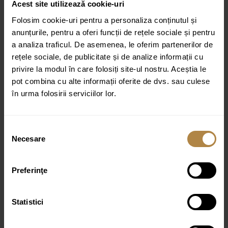
Acest site utilizează cookie-uri
Specificații tehnice:
Folosim cookie-uri pentru a personaliza conținutul și
Design:
Modern
anunțurile, pentru a oferi funcții de rețele sociale și pentru
a analiza traficul. De asemenea, le oferim partenerilor de
Material:
Metal
rețele sociale, de publicitate și de analize informații cu
Tip produs:
Suport hartie igienica
privire la modul în care folosiți site-ul nostru. Aceștia le
Colecție: MODERN PROJECT
pot combina cu alte informații oferite de dvs. sau culese
în urma folosirii serviciilor lor.
Culoare:
Crom
Selecția
Necesare
consimțământului
Produse similare
Preferinţe
Perie WC Omnires Art Line alama periata
Statistici
699,00
lei