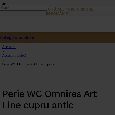
LIVRARE GRATUITĂ SUB 15 KG ORIUNDE
ÎN ROMÂNIA!
Categorii produse
Prima pagină
Produs
a fost adăugat în coș.
/
Accesorii
/
Accesorii toaletă
/
Perie WC Omnires Art Line cupru antic
Perie WC Omnires Art
Line cupru antic