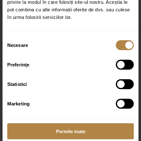
privire la modul în care folosiți site-ul nostru. Aceștia le
Email
*
pot combina cu alte informații oferite de dvs. sau culese
în urma folosirii serviciilor lor.
Selecția
Necesare
consimțământului
Preferinţe
Produse similare
Statistici
Marketing
Perie WC Omnires Art Line alama periata
699,00
lei
Permite toate
Suport hartie igienica Omnires Art Line alama periata