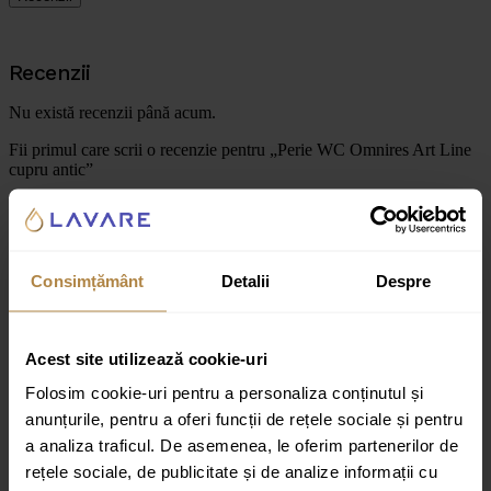
Recenzii
Nu există recenzii până acum.
Fii primul care scrii o recenzie pentru „Perie WC Omnires Art Line
cupru antic”
Adresa ta de email nu va fi publicată.
Câmpurile obligatorii sunt
marcate cu
*
Evaluarea ta
Consimțământ
Detalii
Despre
Recenzia ta
*
Acest site utilizează cookie-uri
Folosim cookie-uri pentru a personaliza conținutul și
anunțurile, pentru a oferi funcții de rețele sociale și pentru
a analiza traficul. De asemenea, le oferim partenerilor de
rețele sociale, de publicitate și de analize informații cu
Nume
*