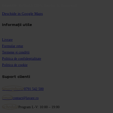
Depozit:
Inclinată 129A, Sector 5, București
Deschide in Google Maps
Informații utile
Livrare
Formular retur
Termene și condiții
Politica de confidențialitate
Politica de cookie
Suport clienti
smartphone
0791 542 500
email
contact@lavare.ro
schedule
Program L-V: 10:00 – 19:00