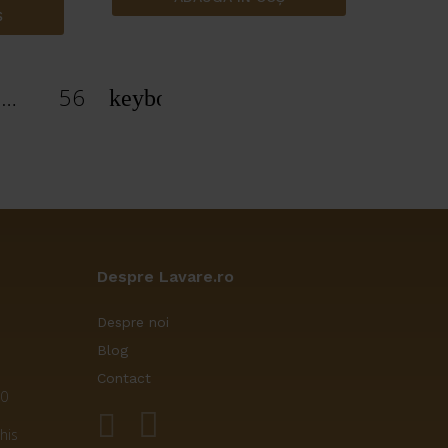
00 lei.
Ș
…
56
Despre Lavare.ro
Despre noi
Blog
Contact
00
his