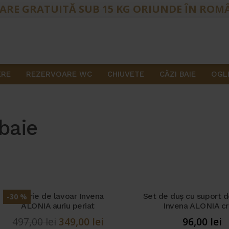
ARE GRATUITĂ SUB 15 KG ORIUNDE ÎN ROM
ERE
REZERVOARE WC
CHIUVETE
CĂZI BAIE
OGLI
baie
Baterie de lavoar Invena
Set de duș cu suport 
-30 %
ALONIA auriu periat
Invena ALONIA c
Prețul
Prețul
497,00
lei
349,00
lei
96,00
lei