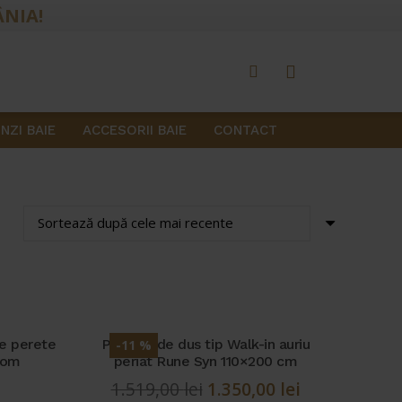
ÂNIA!
NZI BAIE
ACCESORII BAIE
CONTACT
de perete
Paravan de dus tip Walk-in auriu
-11 %
rom
periat Rune Syn 110×200 cm
Prețul
Prețul
1.519,00
lei
1.350,00
lei