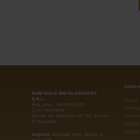
Inform
ROM MOLD INSTALSERVICES
S.R.L.
Livrare
Reg. com.: J40/166/2022
Formula
C.I.F.: 45436515
Termene
Birouri: Ion Minulescu 67-93, Sector
3, București
Politica
Politic
Depozit:
Inclinată 129A, Sector 5,