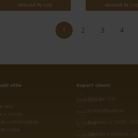
1.145,00 lei.
1.333,
ADAUGĂ ÎN COȘ
ADAUGĂ ÎN CO
1
2
3
4
ații utile
Suport clienti
0791 542 500
smartphone
r retur
contact@lavare.ro
email
 și condiții
 de confidențialitate
Program L-V: 10:00 – 19:
schedule
a de cookie
Sâmbătă și dumincă – Înc
schedule