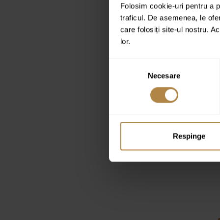
Folosim cookie-uri pentru a pe
traficul. De asemenea, le ofer
care folosiți site-ul nostru. A
lor.
Selecția
Necesare
consimțământului
Respinge