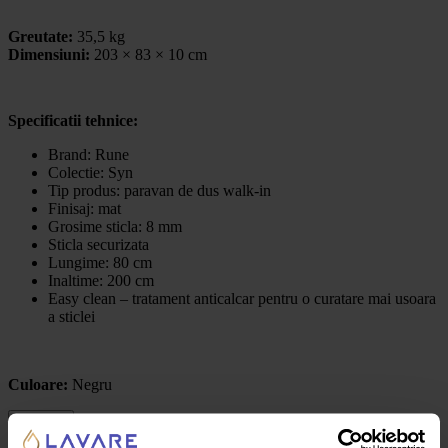
Greutate:
35,5 kg
Dimensiuni:
203 × 83 × 10 cm
Specificatii tehnice:
Brand: Rune
Colectie: Syn
Tip produs: paravan de dus walk-in
Finisaj: mat
Grosime sticla: 8 mm
Sticla securizata
Lungime: 80 cm
Inaltime: 200 cm
Easy clean – tratament anticalcar pentru o curatare mai usoara
a sticlei
Culoare:
Negru
Recenzii