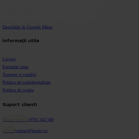
C.I.F.: 45436515
Birouri: Ion Minulescu 67-93, Sector 3, București
Depozit:
Inclinată 129A, Sector 5, București
Deschide in Google Maps
Informații utile
Livrare
Formular retur
Termene și condiții
Politica de confidențialitate
Politica de cookie
Suport clienti
smartphone
0791 542 500
email
contact@lavare.ro