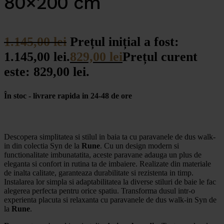
80×200 cm
1.145,00
lei
Prețul inițial a fost:
1.145,00 lei.
829,00
lei
Prețul curent
este: 829,00 lei.
În stoc - livrare rapida in 24-48 de ore
Descopera simplitatea si stilul in baia ta cu paravanele de dus walk-
in din colectia Syn de la
Rune
. Cu un design modern si
functionalitate imbunatatita, aceste paravane adauga un plus de
eleganta si confort in rutina ta de imbaiere. Realizate din materiale
de inalta calitate, garanteaza durabilitate si rezistenta in timp.
Instalarea lor simpla si adaptabilitatea la diverse stiluri de baie le fac
alegerea perfecta pentru orice spatiu. Transforma dusul intr-o
experienta placuta si relaxanta cu paravanele de dus walk-in Syn de
la
Rune
.