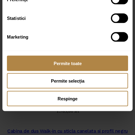
Email
*
Statistici
Marketing
Permite toate
Produse similare
Permite selecția
Cabina de dus Walk-In cu sticla canelata si profil negru
Respinge
90×200 cm
1.783,00
lei
Cabina de dus Walk-in cu sticla canelata si profil negru