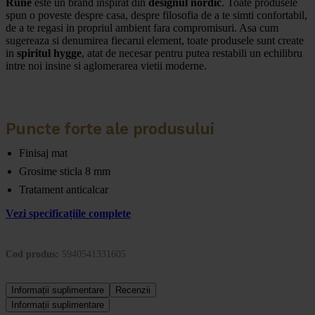
Rune
este un brand inspirat din
designul nordic
. Toate produsele
spun o poveste despre casa, despre filosofia de a te simti confortabil,
de a te regasi in propriul ambient fara compromisuri. Asa cum
sugereaza si denumirea fiecarui element, toate produsele sunt create
in
spiritul hygge
, atat de necesar pentru putea restabili un echilibru
intre noi insine si aglomerarea vietii moderne.
Puncte forte ale produsului
Finisaj mat
Grosime sticla 8 mm
Tratament anticalcar
Vezi specificațiile complete
Cod produs:
5940541331605
Informații suplimentare
Recenzii
Informații suplimentare