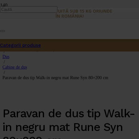
LIVRARE GRATUITĂ SUB 15 KG ORIUNDE
ÎN ROMÂNIA!
Categorii produse
Prima pagină
Produs
a fost adăugat în coș.
/
Dus
/
Cabine de duș
/
Paravan de dus tip Walk-in negru mat Rune Syn 80×200 cm
Paravan de dus tip Walk-
in negru mat Rune Syn