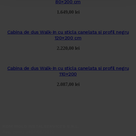
80×200 cm
1.649,00
lei
Cabina de dus Walk-In cu sticla canelata si profil negru
120×200 cm
2.220,00
lei
Cabina de dus Walk-In cu sticla canelata si profil negru
110×200
2.087,00
lei
ROM MOLD INSTALSERVICES S.R.L.
Reg. com.: J40/166/2022