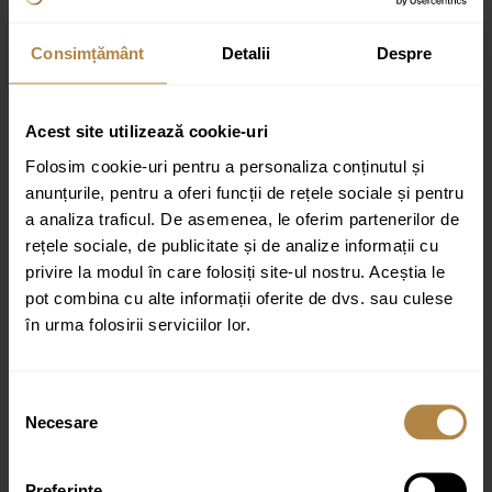
Recenzii
Consimțământ
Detalii
Despre
Nu există recenzii până acum.
Fii primul care scrii o recenzie pentru „Paravan de dus tip Walk-in
Acest site utilizează cookie-uri
negru mat Rune Syn 80×200 cm”
Folosim cookie-uri pentru a personaliza conținutul și
Adresa ta de email nu va fi publicată.
Câmpurile obligatorii sunt
anunțurile, pentru a oferi funcții de rețele sociale și pentru
marcate cu
*
a analiza traficul. De asemenea, le oferim partenerilor de
Evaluarea ta
rețele sociale, de publicitate și de analize informații cu
privire la modul în care folosiți site-ul nostru. Aceștia le
Recenzia ta
*
pot combina cu alte informații oferite de dvs. sau culese
în urma folosirii serviciilor lor.
Selecția
Necesare
consimțământului
Nume
*
Preferinţe