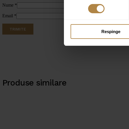
Nume
*
Email
*
Respinge
Produse similare