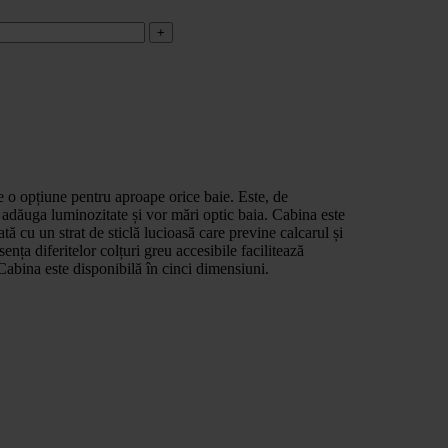
e o opțiune pentru aproape orice baie. Este, de
r adăuga luminozitate și vor mări optic baia. Cabina este
tă cu un strat de sticlă lucioasă care previne calcarul și
nța diferitelor colțuri greu accesibile facilitează
 Cabina este disponibilă în cinci dimensiuni.