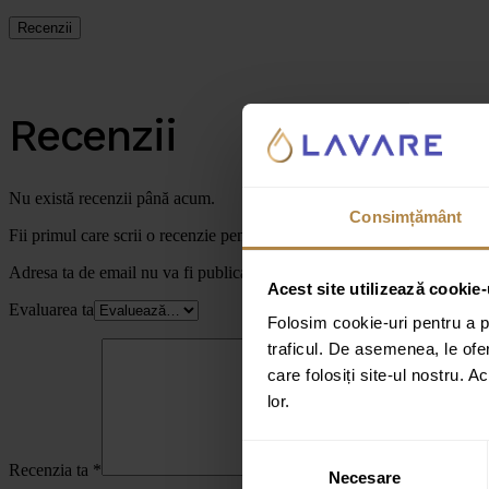
Recenzii
Recenzii
Nu există recenzii până acum.
Consimțământ
Fii primul care scrii o recenzie pentru „Cabină de duș tip walk-in Inv
Adresa ta de email nu va fi publicată.
Câmpurile obligatorii sunt marc
Acest site utilizează cookie-
Evaluarea ta
Folosim cookie-uri pentru a pe
traficul. De asemenea, le ofer
care folosiți site-ul nostru. A
lor.
Selecția
Recenzia ta
*
Necesare
consimțământului