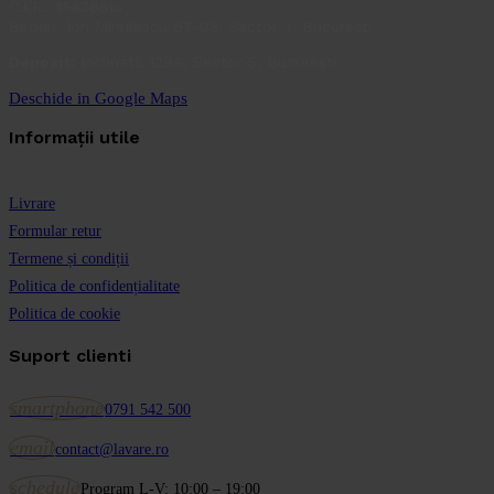
C.I.F.: 45436515
Birouri: Ion Minulescu 67-93, Sector 3, București
Depozit:
Inclinată 129A, Sector 5, București
Deschide in Google Maps
Informații utile
Livrare
Formular retur
Termene și condiții
Politica de confidențialitate
Politica de cookie
Suport clienti
smartphone
0791 542 500
email
contact@lavare.ro
schedule
Program L-V: 10:00 – 19:00