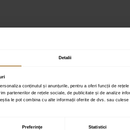
Detalii
ena cu profile negre”
ate cu
*
uri
rsonaliza conținutul și anunțurile, pentru a oferi funcții de rețele
im partenerilor de rețele sociale, de publicitate și de analize info
ceștia le pot combina cu alte informații oferite de dvs. sau culese î
Preferinţe
Statistici