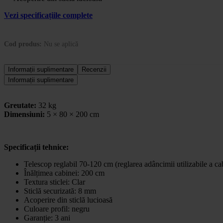
Vezi specificațiile complete
Cod produs:
Nu se aplică
Informații suplimentare
Recenzii
Informații suplimentare
Greutate:
32 kg
Dimensiuni:
5 × 80 × 200 cm
Specificații tehnice:
Telescop reglabil 70-120 cm (reglarea adâncimii utilizabile a ca
Înălțimea cabinei: 200 cm
Textura sticlei: Clar
Sticlă securizată: 8 mm
Acoperire din sticlă lucioasă
Culoare profil: negru
Garanție: 3 ani