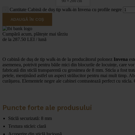
90 × 200 cm
Cantitate Cabină de duș tip walk-in Invena cu profile negre
ADAUGĂ ÎN COȘ
Cumpără acum, plătește mai târziu
de la 287.50 LEI / lună
O cabină de duș de tip walk-in de la producătorul polonez
Invena
est
asemenea, potrivit pentru băile mici din blocurile de locuințe, care vo
fabricată din sticlă transparentă cu grosimea de 8 mm. Sticla a fost trata
petele, menținând astfel un aspect strălucitor pentru mai mult timp. Abse
curățarea. Elementele negre ale cabinei contrastează perfect cu sticla.
Puncte forte ale produsului
Sticlă securizată: 8 mm
Textura sticlei: clară
Acoperire din sticlă lucioasă