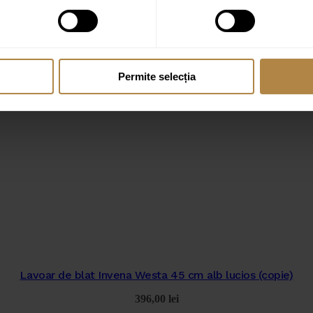
Permite selecția
Lavoar de blat Invena Westa 45 cm alb lucios (copie)
396,00
lei