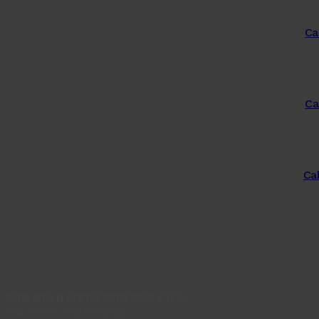
Ca
Ca
Cab
ROM MOLD INSTALSERVICES S.R.L.
Reg. com.: J40/166/2022