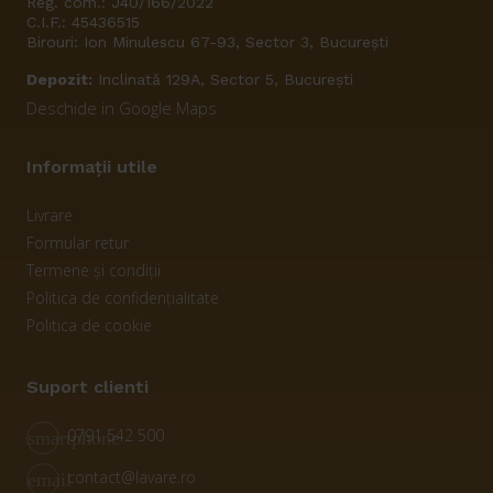
Reg. com.: J40/166/2022
C.I.F.: 45436515
Birouri: Ion Minulescu 67-93, Sector 3, București
Depozit:
Inclinată 129A, Sector 5, București
Deschide in Google Maps
Informații utile
Livrare
Formular retur
Termene și condiții
Politica de confidențialitate
Politica de cookie
Suport clienti
0791 542 500
smartphone
contact@lavare.ro
email