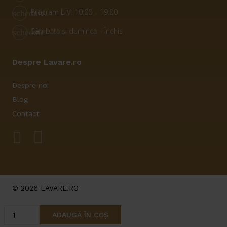
Program L-V: 10:00 – 19:00
schedule
Sâmbătă și dumincă – Închis
schedule
Despre Lavare.ro
Despre noi
Blog
Contact
© 2026 LAVARE.RO
Cantitate
ADAUGĂ ÎN COȘ
Sistem