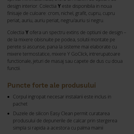
design interior. Colectia
Y
este disponibila in noua
finisaje de culoare: crom, nichel, grafit, cupru, cupru
periat, auriu, auriu periat, negru/auriu si negru.
Colectia
Y
ofera un spectru extins de optiuni de design –
de la mixere obisnuite pe podea, solutii montate pe
perete si ascunse, pana la sisteme mai elaborate cu
mixere termostatice, mixere Y GoClick, intrerupatoare
functionale, jeturi de masaj sau capete de dus cu doua
functii.
Puncte forte ale produsului
Corpul ingropat necesar instalarii este inclus in
pachet
Duzele de silicon Easy Clean permit curatarea
produsului de depunerile de calcar prin stergerea
simpla si rapida a acestora cu palma mainii