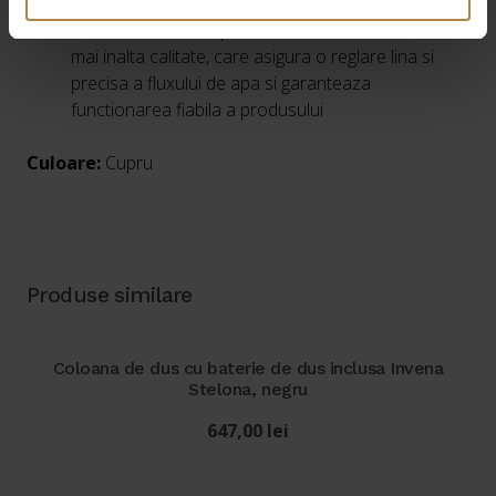
Robinetul este echipat cu mixer ceramic de cea
mai inalta calitate, care asigura o reglare lina si
precisa a fluxului de apa si garanteaza
functionarea fiabila a produsului
Culoare:
Cupru
Produse similare
Coloana de dus cu baterie de dus inclusa Invena
Stelona, negru
647,00
lei