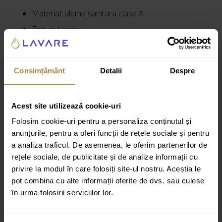
Material: alama sanitara clasa A
Finisaj: Lucios
Baterie de cada/dus ascunsa
Dimensiune rozeta: 17 cm
Consimțământ
Detalii
Despre
Adancime minima de instalare: 5 cm
Doua prize (pentru apa calda si rece): 1/2”
Acest site utilizează cookie-uri
Doua iesiri apa mixta: 1/2″ si 3/4”
Folosim cookie-uri pentru a personaliza conținutul și
Palarie dus cu efect de ploaie din alama
anunțurile, pentru a oferi funcții de rețele sociale și pentru
Dimensiune: ø25 cm
a analiza traficul. De asemenea, le oferim partenerilor de
1-functie
rețele sociale, de publicitate și de analize informații cu
privire la modul în care folosiți site-ul nostru. Aceștia le
Brat de dus
pot combina cu alte informații oferite de dvs. sau culese
Lungime: 41 cm
în urma folosirii serviciilor lor.
Para de dus din alama cu 1 functie
Furtun de dus 150 cm