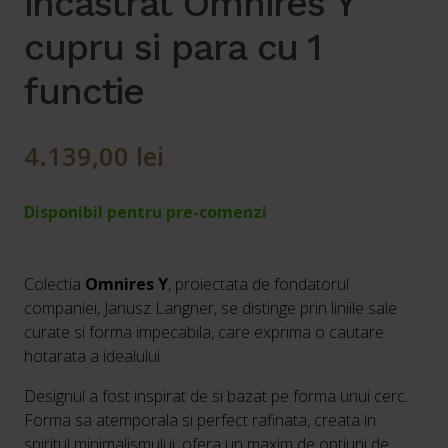
incastrat Omnires Y
cupru si para cu 1
functie
4.139,00
lei
Disponibil pentru pre-comenzi
Colectia
Omnires Y
, proiectata de fondatorul
companiei, Janusz Langner, se distinge prin liniile sale
curate si forma impecabila, care exprima o cautare
hotarata a idealului.
Designul a fost inspirat de si bazat pe forma unui cerc.
Forma sa atemporala si perfect rafinata, creata in
spiritul minimalismului, ofera un maxim de optiuni de