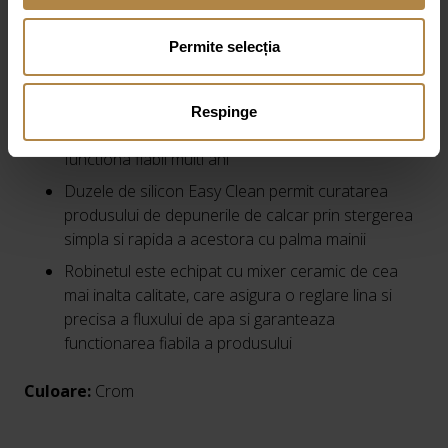
tehnologie ANTI-SCALE
Permite selecția
Interiorul sau este captusit cu un strat de silicon
care previne stagnarea apei
Este suficient sa inclini dusul de ploaie, astfel incat
Respinge
apa sa curga din el prin duzele de silicon si va
functiona fiabil multi ani
Duzele de silicon Easy Clean permit curatarea
produsului de depunerile de calcar prin stergerea
simpla si rapida a acestora cu palma mainii
Robinetul este echipat cu mixer ceramic de cea
mai inalta calitate, care asigura o reglare lina si
precisa a fluxului de apa si garanteaza
functionarea fiabila a produsului
Culoare:
Crom