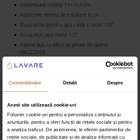
Dimensiune rozeta: 11×15.4 cm
Adancime minima de instalare: 6 cm
Doua prize (pentru apa calda si rece): 1/2”
Doua iesiri apa mixta: 1/2”
Palarie dus cu efect de ploaie din alama
(WG220/O)
Dimensiune: 20×20 cm, grosime: 0.9 cm
Racord apa: 1/2″
Debit: ~18.5 l/min.
Consimțământ
Detalii
Despre
Brat de dus din alama (RA15)
Lungime: 35 cm
Acest site utilizează cookie-uri
Racord apa: 1/2″
Folosim cookie-uri pentru a personaliza conținutul și
Para de dus (JIMJIM-R)
anunțurile, pentru a oferi funcții de rețele sociale și pentru
a analiza traficul. De asemenea, le oferim partenerilor de
3 functii, jeturi: ploaie, bici, mixt
rețele sociale, de publicitate și de analize informații cu