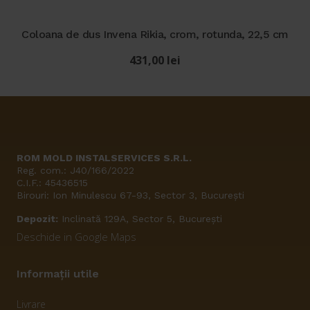
Coloana de dus Invena Rikia, crom, rotunda, 22,5 cm
431,00
lei
ROM MOLD INSTALSERVICES S.R.L.
Reg. com.: J40/166/2022
C.I.F.: 45436515
Birouri: Ion Minulescu 67-93, Sector 3, București
Depozit:
Inclinată 129A, Sector 5, București
Deschide in Google Maps
Informații utile
Livrare