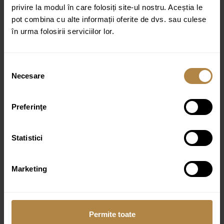
Furtun de dus flexibil acoperit cu PVC (028)
privire la modul în care folosiți site-ul nostru. Aceștia le
Lungime: 150 cm
pot combina cu alte informații oferite de dvs. sau culese
în urma folosirii serviciilor lor.
Manta din PVC
Conexiuni: 1/2″ si 1/2″
Selecția
Cot de dus din alama cu suport de dus manual
Necesare
consimțământului
(8815)
Dimensiune rozeta: 6×6 cm
Preferinţe
Distanta fata de perete: 6.6 cm
Corpul ingropat necesar instalarii este inclus in
Statistici
pachet
Aeratorul de ultima generatie cu tehnologie AIR
WATER aeriseste apa, facand-o fina si placuta la
Marketing
atingere
Jetul de apa nu stropeste si este silentios si
uniform, chiar si in cazul diferentelor de presiune
Permite toate
Camera de dus cu efect de ploaie a fost creata in