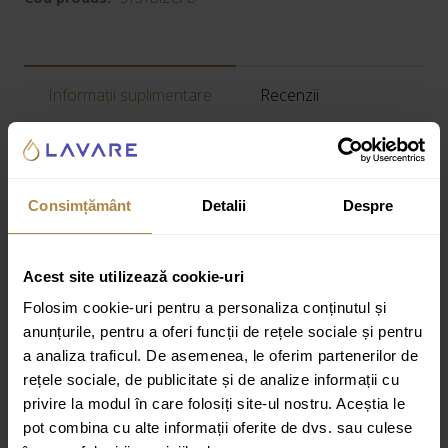
Informații suplimentare
Recenzii
Greutate:
2 kg
Dimensiuni:
20 × 10 × 10 cm
Consimțământ
Detalii
Despre
Specificatii tehnice:
Acest site utilizează cookie-uri
Design:
Linii rotunjite
Folosim cookie-uri pentru a personaliza conținutul și
Finisaj:
Mat
anunțurile, pentru a oferi funcții de rețele sociale și pentru
Pachet:
Baterie bideu+dus igienic
a analiza traficul. De asemenea, le oferim partenerilor de
rețele sociale, de publicitate și de analize informații cu
Stil:
Modern
privire la modul în care folosiți site-ul nostru. Aceștia le
Tip acționare:
Monocomanda
pot combina cu alte informații oferite de dvs. sau culese
Tip montare:
Pe perete