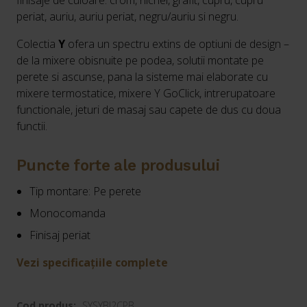
finisaje de culoare: crom, nichel, grafit, cupru, cupru
periat, auriu, auriu periat, negru/auriu si negru.
Colectia
Y
ofera un spectru extins de optiuni de design –
de la mixere obisnuite pe podea, solutii montate pe
perete si ascunse, pana la sisteme mai elaborate cu
mixere termostatice, mixere Y GoClick, intrerupatoare
functionale, jeturi de masaj sau capete de dus cu doua
functii.
Puncte forte ale produsului
Tip montare: Pe perete
Monocomanda
Finisaj periat
Vezi specificațiile complete
Cod produs:
SYSYBI2CPB