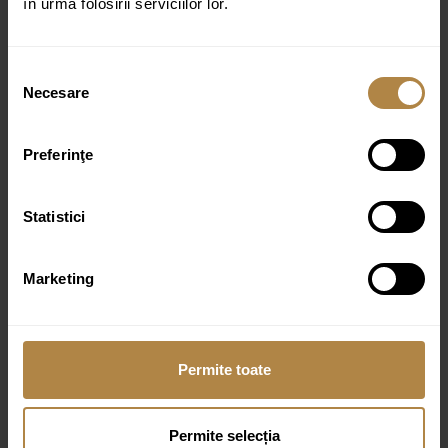
în urma folosirii serviciilor lor.
Colecție:
Y
Selecția
Inclus:
Necesare
consimțământului
Baterie bideu pentru montaj ascuns
Piesa incorporabila pentru baterie bideu pentru
Preferinţe
montaj ascuns
Dus de mana bideu din alama
Statistici
Furtun de dus flexibil din otel inoxidabil, lungime:
125 cm
Marketing
Culoare:
Cupru
Permite toate
Produse similare
Permite selecția