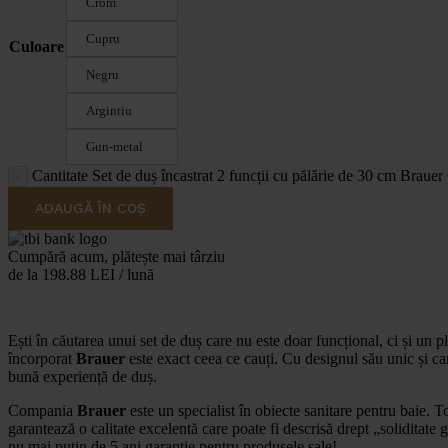
Crom
Cupru
Culoare
Negru
Argintiu
Gun-metal
Cantitate Set de duș încastrat 2 funcții cu pălărie de 30 cm Braue
ADAUGĂ ÎN COȘ
Cumpără acum, plătește mai târziu
de la 198.88 LEI / lună
Ești în căutarea unui set de duș care nu este doar funcțional, ci și un p
încorporat
Brauer
este exact ceea ce cauți. Cu designul său unic și car
bună experiență de duș.
Compania
Brauer
este un specialist în obiecte sanitare pentru baie. T
garantează o calitate excelentă care poate fi descrisă drept „soliditate
nu mai puțin de 5 ani garanție pentru produsele sale!