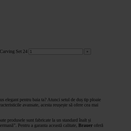
r Carving Set 24
lus elegant pentru baia ta? Atunci setul de duș tip ploaie
acteristicile avansate, acesta reușește să ofere cea mai
oate produsele sunt fabricate la un standard înalt și
 germană”. Pentru a garanta această calitate,
Brauer
oferă