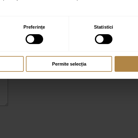
Preferinţe
Statistici
 cu pălărie de 30 cm Brauer Carving Set 24”
ate cu
*
Permite selecția