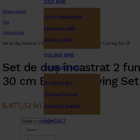
CĂZI BAIE
Prima pagină
/
Căzi Freestanding
Dus
/
Paravane cadă
Coloană duş
/
Sifoane cadă
Set de duș încastrat 2 funcții cu pălărie de 30 cm Brauer Carving Set 24
OGLINZI BAIE
Set de duș încastrat 2 fun
ACCESORII BAIE
30 cm Brauer Carving Set
Accesorii duş
Accesorii lavoar
6.077,52
lei
–
8.591,00
lei
Accesorii toaletă
CONTACT
Auriu