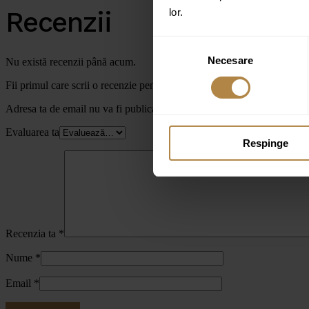
Recenzii
lor.
Selecția
Necesare
consimțământului
Nu există recenzii până acum.
Fii primul care scrii o recenzie pentru „Set de duș încastrat 2 funcții
Adresa ta de email nu va fi publicată.
Câmpurile obligatorii sunt marc
Evaluarea ta
Respinge
Recenzia ta
*
Nume
*
Email
*