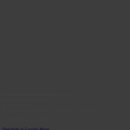
ROM MOLD INSTALSERVICES S.R.L.
Reg. com.: J40/166/2022
C.I.F.: 45436515
Birouri: Ion Minulescu 67-93, Sector 3, București
Depozit:
Inclinată 129A, Sector 5, București
Deschide in Google Maps