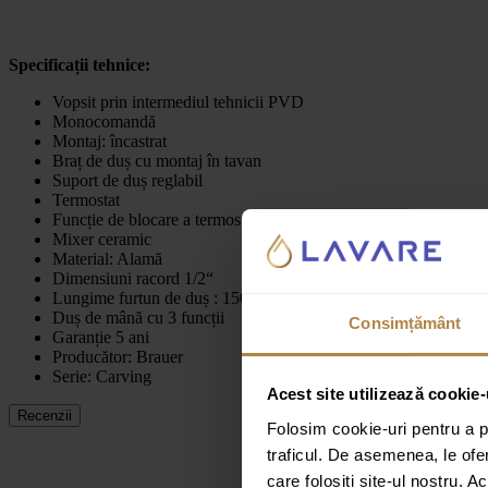
Specificații tehnice:
Vopsit prin intermediul tehnicii PVD
Monocomandă
Montaj: încastrat
Braț de duș cu montaj în tavan
Suport de duș reglabil
Termostat
Funcție de blocare a termostatului la 38 de grade
Mixer ceramic
Material: Alamă
Dimensiuni racord 1/2“
Lungime furtun de duș : 150 cm
Duș de mână cu 3 funcții
Consimțământ
Garanție 5 ani
Producător: Brauer
Serie: Carving
Acest site utilizează cookie-
Recenzii
Folosim cookie-uri pentru a pe
traficul. De asemenea, le ofer
care folosiți site-ul nostru. A