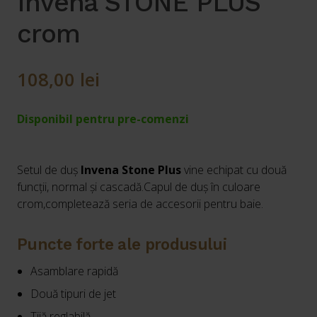
Invena STONE PLUS
crom
108,00
lei
Disponibil pentru pre-comenzi
Setul de duș
Invena Stone Plus
vine echipat cu două
funcții, normal și cascadă.Capul de duș în culoare
crom,completează seria de accesorii pentru baie.
Puncte forte ale produsului
Asamblare rapidă
Două tipuri de jet
Tijă reglabilă