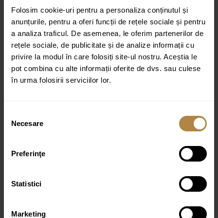
Telescop reglabil
Folosim cookie-uri pentru a personaliza conținutul și
Număr de funcții : 2
anunțurile, pentru a oferi funcții de rețele sociale și pentru
a analiza traficul. De asemenea, le oferim partenerilor de
Formă cap de duș : circular
rețele sociale, de publicitate și de analize informații cu
Asamblare rapidă
privire la modul în care folosiți site-ul nostru. Aceștia le
Culoare:
Crom
pot combina cu alte informații oferite de dvs. sau culese
în urma folosirii serviciilor lor.
Selecția
Produse similare
Necesare
consimțământului
Cadita dus dreptunghiulara Omnires Camden alb
Preferinţe
90×140 cm
1.949,00
lei
Statistici
Marketing
Coloana de dus cu baterie de dus inclusa Invena