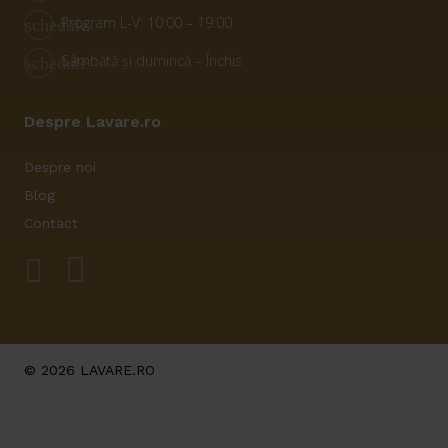
Program L-V: 10:00 – 19:00
schedule
Sâmbătă și dumincă – Închis
schedule
Despre Lavare.ro
Despre noi
Blog
Contact
© 2026 LAVARE.RO