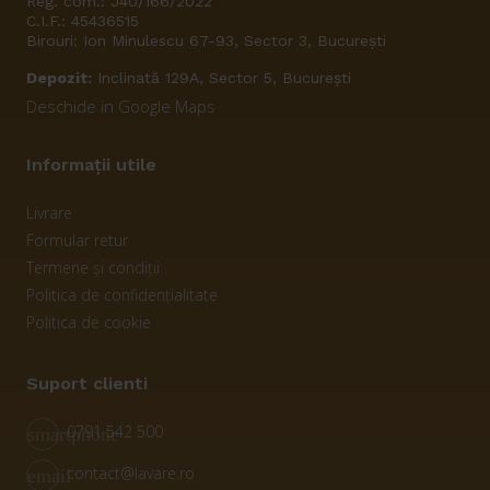
Reg. com.: J40/166/2022
C.I.F.: 45436515
Birouri: Ion Minulescu 67-93, Sector 3, București
Depozit:
Inclinată 129A, Sector 5, București
Deschide in Google Maps
Informații utile
Livrare
Formular retur
Termene și condiții
Politica de confidențialitate
Politica de cookie
Suport clienti
0791 542 500
smartphone
contact@lavare.ro
email