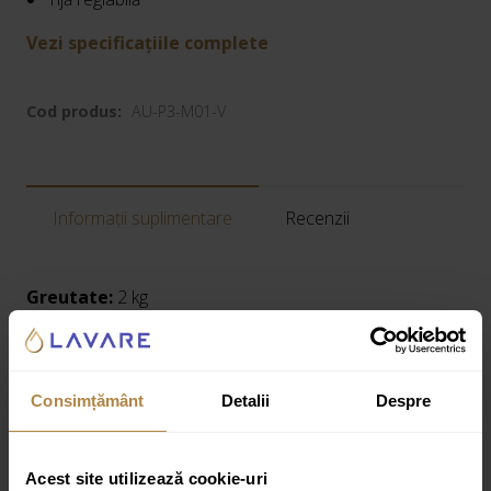
Vezi specificațiile complete
Cod produs:
AU-P3-M01-V
Informații suplimentare
Recenzii
Greutate:
2 kg
Dimensiuni:
10 × 10 × 24,5 cm
Specificatii tehnice:
Consimțământ
Detalii
Despre
Finisare : Lucios
Producator : Invena
Acest site utilizează cookie-uri