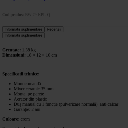
Cod produs:
BW-79-KPL-Q
Informații suplimentare
Recenzii
Informații suplimentare
Greutate:
1,38 kg
Dimensiuni:
18 × 12 × 10 cm
Specificații tehnice:
Monocomandă
Mixer ceramic 35 mm
Montaj pe perete
Aerator din plastic
Duș manual cu 1 funcție (pulverizare normală), anti-calcar
Garanție: 2 ani
Culoare:
crom