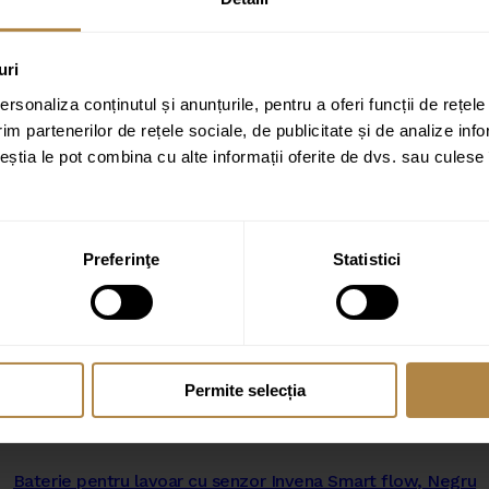
uri
rsonaliza conținutul și anunțurile, pentru a oferi funcții de rețele
im partenerilor de rețele sociale, de publicitate și de analize info
ceștia le pot combina cu alte informații oferite de dvs. sau culese î
Preferinţe
Statistici
Permite selecția
Baterie pentru lavoar cu senzor Invena Smart flow, Negru