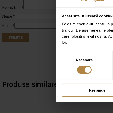
Recenzia ta
*
Acest site utilizează cookie-
Nume
*
Folosim cookie-uri pentru a pe
Email
*
traficul. De asemenea, le ofer
care folosiți site-ul nostru. A
lor.
Selecția
Necesare
consimțământului
Produse similare
Respinge