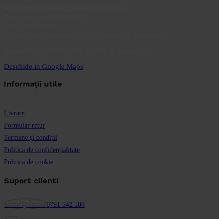
ROM MOLD INSTALSERVICES S.R.L.
Reg. com.: J40/166/2022
C.I.F.: 45436515
Birouri: Ion Minulescu 67-93, Sector 3, București
Depozit:
Inclinată 129A, Sector 5, București
Deschide in Google Maps
Informații utile
Livrare
Formular retur
Termene și condiții
Politica de confidențialitate
Politica de cookie
Suport clienti
smartphone
0791 542 500