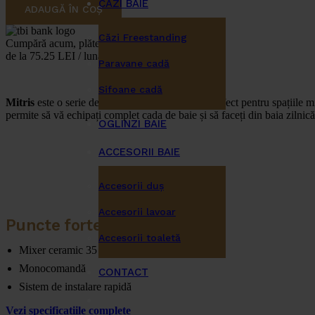
CĂZI BAIE
ADAUGĂ ÎN COȘ
Căzi Freestanding
Cumpără acum, plătește mai târziu
de la 75.25 LEI / lună
Paravane cadă
Sifoane cadă
Mitris
este o serie de robinete ce se potrivesc perfect pentru spațiile 
permite să vă echipați complet cada de baie și să faceți din baia zilnic
OGLINZI BAIE
ACCESORII BAIE
Accesorii duş
Accesorii lavoar
Puncte forte ale produsului
Accesorii toaletă
Mixer ceramic 35 mm
Monocomandă
CONTACT
Sistem de instalare rapidă
Vezi specificațiile complete