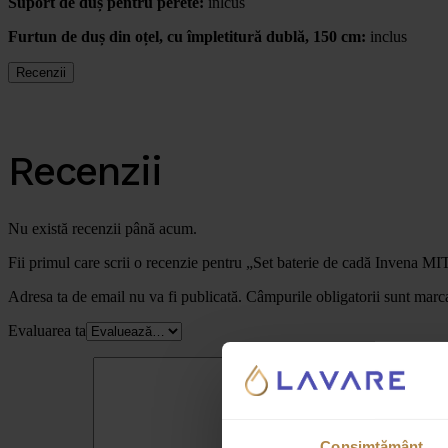
Suport de duș pentru perete:
inlcus
Furtun de duș din oțel, cu împletitură dublă, 150 cm:
inclus
Recenzii
Recenzii
Nu există recenzii până acum.
Fii primul care scrii o recenzie pentru „Set baterie de cadă Invena 
Adresa ta de email nu va fi publicată.
Câmpurile obligatorii sunt marc
Evaluarea ta
Consimțământ