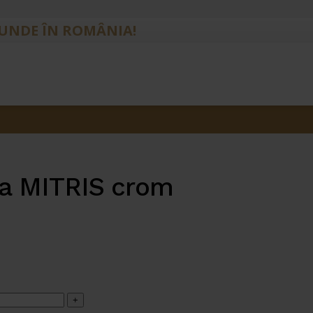
IUNDE ÎN ROMÂNIA!
na MITRIS crom