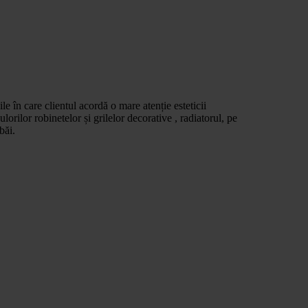
le în care clientul acordă o mare atenție esteticii
 culorilor robinetelor și grilelor decorative , radiatorul, pe
băi.