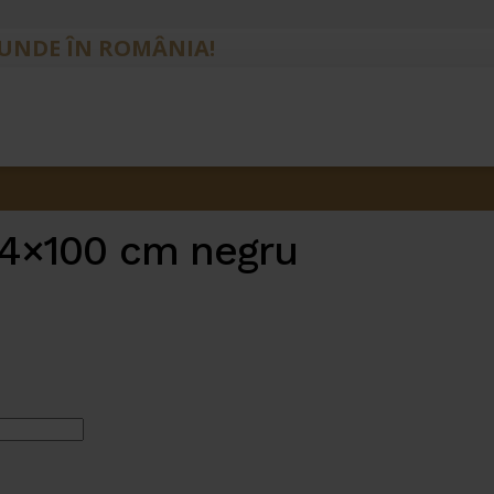
IUNDE ÎN ROMÂNIA!
 54×100 cm negru