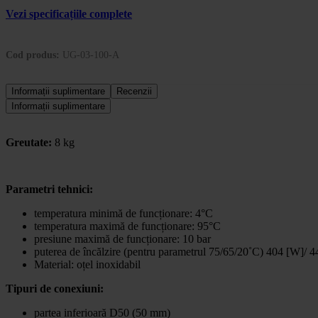
Vezi specificațiile complete
Cod produs:
UG-03-100-A
Informații suplimentare
Recenzii
Informații suplimentare
Greutate:
8 kg
Parametri tehnici:
temperatura minimă de funcționare: 4°C
temperatura maximă de funcționare: 95°C
presiune maximă de funcționare: 10 bar
puterea de încălzire (pentru parametrul 75/65/20˚C) 404 [W]/ 
Material: oțel inoxidabil
Tipuri de conexiuni:
partea inferioară D50 (50 mm)