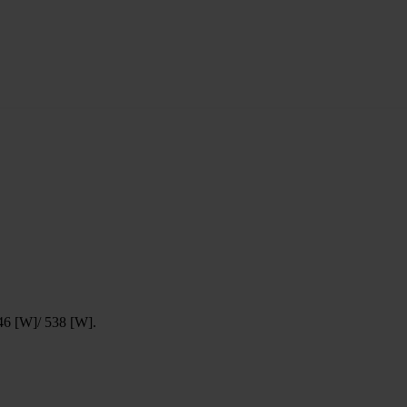
446 [W]/ 538 [W].