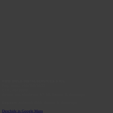
ROM MOLD INSTALSERVICES S.R.L.
Reg. com.: J40/166/2022
C.I.F.: 45436515
Birouri: Ion Minulescu 67-93, Sector 3, București
Depozit:
Inclinată 129A, Sector 5, București
Deschide in Google Maps