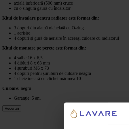
axială inferioară (500 mm) cruce
cu o singură gaură cu încălzitor
Kitul de instalare pentru radiator este format din:
3 dopuri din alamă nichelată cu O-ring
1 aerisire
4 dopuri și gură de aerisire în aceeași culoare cu radiatorul
Kitul de montare pe perete este format din:
4 șaibe 16 x 6,5
4 dibluri 8 x 63 mm
4 șuruburi M6 x 73
4 dopuri pentru șuruburi de culoare neagră
1 cheie inelară cu clichet mărimea 10
Culoare:
negru
Garanție: 5 ani
Recenzii