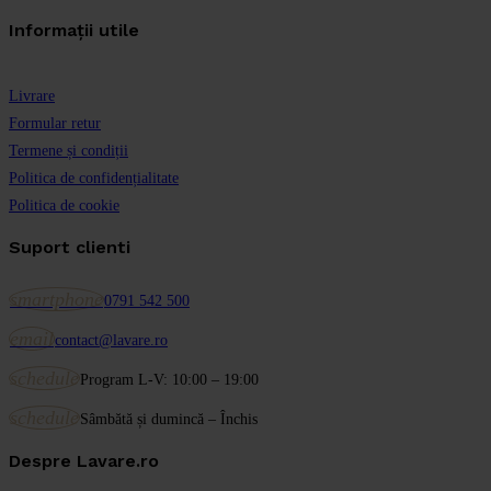
Informații utile
Livrare
Formular retur
Termene și condiții
Politica de confidențialitate
Politica de cookie
Suport clienti
smartphone
0791 542 500
email
contact@lavare.ro
schedule
Program L-V: 10:00 – 19:00
schedule
Sâmbătă și dumincă – Închis
Despre Lavare.ro