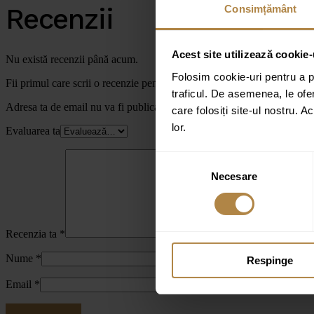
Recenzii
Consimțământ
Acest site utilizează cookie-
Nu există recenzii până acum.
Folosim cookie-uri pentru a pe
Fii primul care scrii o recenzie pentru „Calorifer de baie Invena 54×
traficul. De asemenea, le ofer
Adresa ta de email nu va fi publicată.
Câmpurile obligatorii sunt marc
care folosiți site-ul nostru. A
lor.
Evaluarea ta
Selecția
Necesare
consimțământului
Recenzia ta
*
Nume
*
Respinge
Email
*