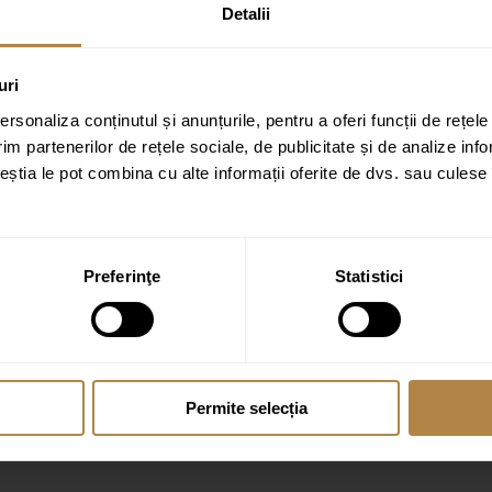
Detalii
uri
rsonaliza conținutul și anunțurile, pentru a oferi funcții de rețele
100 cm negru”
im partenerilor de rețele sociale, de publicitate și de analize info
ate cu
*
ceștia le pot combina cu alte informații oferite de dvs. sau culese î
Preferinţe
Statistici
Permite selecția