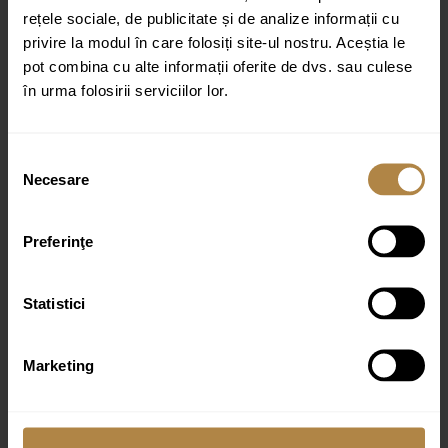
rețele sociale, de publicitate și de analize informații cu
privire la modul în care folosiți site-ul nostru. Aceștia le
Nume
*
pot combina cu alte informații oferite de dvs. sau culese
Email
*
în urma folosirii serviciilor lor.
Selecția
Necesare
consimțământului
Preferinţe
Produse similare
Statistici
Marketing
Baterie de cada Invena Pinios crom
361,00
lei