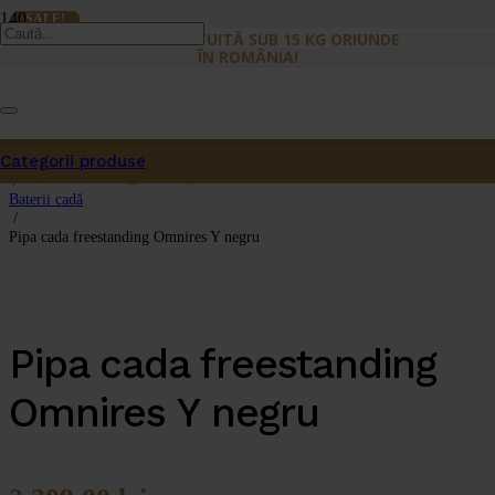
SALE!
SALE!
LIVRARE GRATUITĂ SUB 15 KG ORIUNDE
ÎN ROMÂNIA!
Prima pagină
/
Categorii produse
Baterii sanitare
Produs
a fost adăugat în coș.
/
Baterii cadă
/
Pipa cada freestanding Omnires Y negru
Pipa cada freestanding
Omnires Y negru