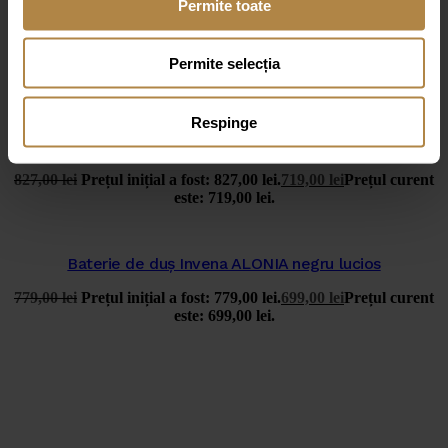
Permite toate
Baterie de cada Invena Kalon, crom
Permite selecția
368,00
lei
Respinge
Baterie de cadă Invena KALITHEA crom
827,00
lei
Prețul inițial a fost: 827,00 lei.
719,00
lei
Prețul curent
este: 719,00 lei.
Baterie de duș Invena ALONIA negru lucios
779,00
lei
Prețul inițial a fost: 779,00 lei.
699,00
lei
Prețul curent
este: 699,00 lei.