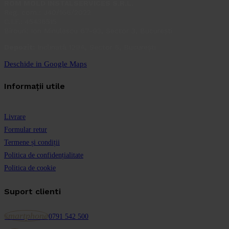
ROM MOLD INSTALSERVICES S.R.L.
Reg. com.: J40/166/2022
C.I.F.: 45436515
Birouri: Ion Minulescu 67-93, Sector 3, București
Depozit:
Inclinată 129A, Sector 5, București
Deschide in Google Maps
Informații utile
Livrare
Formular retur
Termene și condiții
Politica de confidențialitate
Politica de cookie
Suport clienti
smartphone
0791 542 500