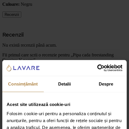
Culoare:
Negru
Recenzii
Recenzii
Nu există recenzii până acum.
Fii primul care scrii o recenzie pentru „Pipa cada freestanding
Omnires Y negru”
Adresa ta de email nu va fi publicată.
Câmpurile obligatorii sunt
marcate cu
*
Consimțământ
Detalii
Despre
Evaluarea ta
Recenzia ta
*
Acest site utilizează cookie-uri
Folosim cookie-uri pentru a personaliza conținutul și
anunțurile, pentru a oferi funcții de rețele sociale și pentru
a analiza traficul. De asemenea, le oferim partenerilor de