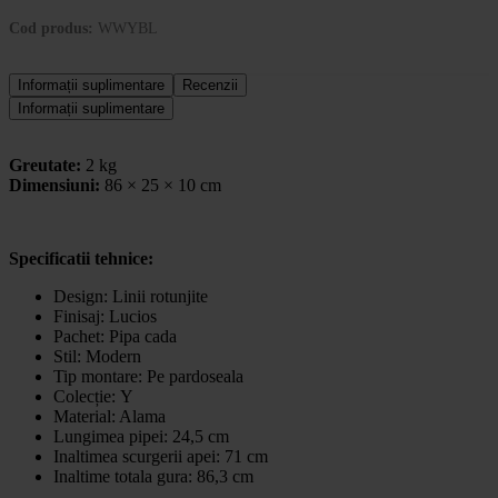
Cod produs:
WWYBL
Informații suplimentare
Recenzii
Informații suplimentare
Greutate:
2 kg
Dimensiuni:
86 × 25 × 10 cm
Specificatii tehnice:
Design:
Linii rotunjite
Finisaj:
Lucios
Pachet:
Pipa cada
Stil:
Modern
Tip montare:
Pe pardoseala
Colecție:
Y
Material: Alama
Lungimea pipei: 24,5 cm
Inaltimea scurgerii apei: 71 cm
Inaltime totala gura: 86,3 cm