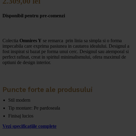
2.309,00
lei
Disponibil pentru pre-comenzi
Colectia
Omnires Y
se remarca prin linia sa simpla si o forma
impecabila care exprima pasiunea in cautarea idealului. Designul a
fost inspirat si bazat pe forma unui cerc. Designul sau atemporal si
perfect rafinat, creat in spiritul minimalismului, ofera maximul de
optiuni de design interior.
Puncte forte ale produsului
Stil modern
Tip montare: Pe pardoseala
Finisaj lucios
Vezi specificațiile complete