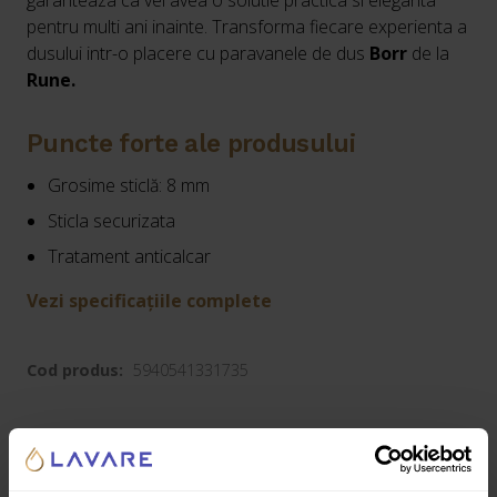
garanteaza ca vei avea o solutie practica si eleganta
pentru multi ani inainte. Transforma fiecare experienta a
dusului intr-o placere cu paravanele de dus
Borr
de la
Rune.
Puncte forte ale produsului
Grosime sticlă: 8 mm
Sticla securizata
Tratament anticalcar
Vezi specificațiile complete
Cod produs:
5940541331735
Informații suplimentare
Recenzii