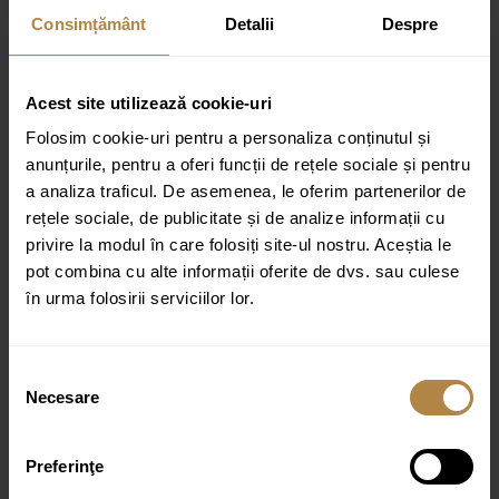
Consimțământ
Detalii
Despre
Greutate:
25,5 kg
Dimensiuni:
144 × 74 × 7 cm
Acest site utilizează cookie-uri
Folosim cookie-uri pentru a personaliza conținutul și
Specificatii tehnice:
anunțurile, pentru a oferi funcții de rețele sociale și pentru
a analiza traficul. De asemenea, le oferim partenerilor de
Dimensiune (cm):
7
0x140
rețele sociale, de publicitate și de analize informații cu
Grosime sticlă:
8 mm
privire la modul în care folosiți site-ul nostru. Aceștia le
Material:
Aluminiu/
Sticla
pot combina cu alte informații oferite de dvs. sau culese
Tip accesoriu:
Paravan cada
în urma folosirii serviciilor lor.
Colecție:
Borr
Tip ușa:
Fixa
Caracteristici speciale:
Sticla securizata
Tratament
Selecția
anticalcar
Necesare
consimțământului
Culoare:
Negru
Preferinţe