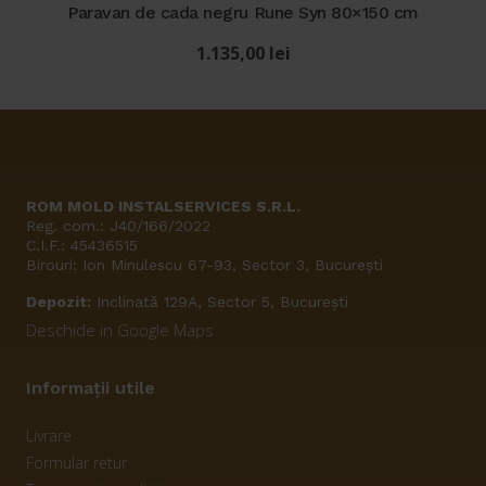
fost:
699,00 lei.
Paravan de cada negru Rune Syn 80×150 cm
1.000,00 lei.
1.135,00
lei
ROM MOLD INSTALSERVICES S.R.L.
Reg. com.: J40/166/2022
C.I.F.: 45436515
Birouri: Ion Minulescu 67-93, Sector 3, București
Depozit:
Inclinată 129A, Sector 5, București
Deschide in Google Maps
Informații utile
Livrare
Formular retur