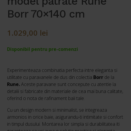
model patrate Rune
Borr 70×140 cm
1.029,00
lei
Disponibil pentru pre-comenzi
Experimenteaza combinatia perfecta intre eleganta si
utilitate cu paravanele de dus din colectia
Borr
de la
Rune.
Aceste paravane sunt concepute cu atentie la
detalii si fabricate din materiale de cea mai buna calitate,
oferind o nota de rafinament baii tale.
Cu un design modern si minimalist, se integreaza
armonios in orice baie, asigurandu-ti intimitate si confort
in timpul dusului. Montarea lor simpla si durabilitatea iti