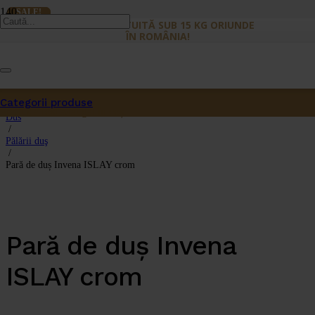
SALE!
SALE!
LIVRARE GRATUITĂ SUB 15 KG ORIUNDE
ÎN ROMÂNIA!
Prima pagină
Categorii produse
/
Produs
a fost adăugat în coș.
Dus
/
Pălării duş
/
Pară de duș Invena ISLAY crom
Pară de duș Invena
ISLAY crom