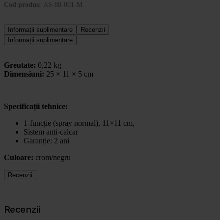
Cod produs:
AS-88-001-M
Informații suplimentare
Recenzii
Informații suplimentare
Greutate:
0,22 kg
Dimensiuni:
25 × 11 × 5 cm
Specificații tehnice:
1-funcție (spray normal), 11×11 cm,
Sistem anti-calcar
Garanție: 2 ani
Culoare:
crom/negru
Recenzii
Recenzii