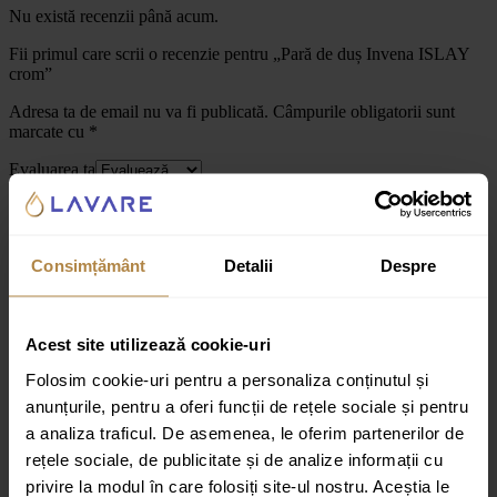
Nu există recenzii până acum.
Fii primul care scrii o recenzie pentru „Pară de duș Invena ISLAY
crom”
Adresa ta de email nu va fi publicată.
Câmpurile obligatorii sunt
marcate cu
*
Evaluarea ta
Recenzia ta
*
Consimțământ
Detalii
Despre
Acest site utilizează cookie-uri
Folosim cookie-uri pentru a personaliza conținutul și
Nume
*
anunțurile, pentru a oferi funcții de rețele sociale și pentru
a analiza traficul. De asemenea, le oferim partenerilor de
Email
*
rețele sociale, de publicitate și de analize informații cu
privire la modul în care folosiți site-ul nostru. Aceștia le