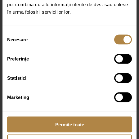
pot combina cu alte informații oferite de dvs. sau culese
în urma folosirii serviciilor lor.
Selecția
Necesare
consimțământului
Produse similare
Preferinţe
Statistici
Pară de duș 2 funcții Invena STONE PLUS crom
54,00
lei
Marketing
Pară de duș 2 funcții Invena KALITEA neagră
54,00
lei
Permite toate