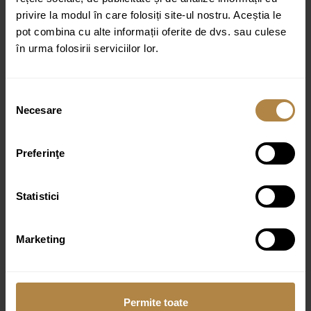
privire la modul în care folosiți site-ul nostru. Aceștia le
Finisaj:
Lucios
pot combina cu alte informații oferite de dvs. sau culese
Tip montare:
Pe perete
în urma folosirii serviciilor lor.
Tip produs:
Palarie de dus
Colecție:
Slimline
Selecția
Necesare
Dimensiuni: 30×30 cm
consimțământului
Grosime: 0,9 cm
Preferinţe
Racord apa 1/2″
Tip jet de apa: ploaie
Statistici
Debit apa: ~22 l/min
Brat inclus: nu
Marketing
Material: metal
Culoare:
Crom
Permite toate