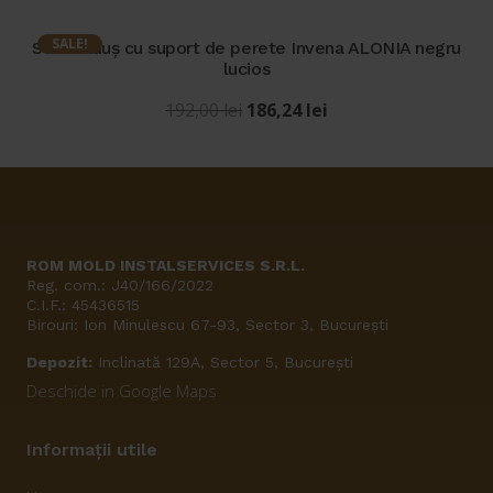
a
este:
fost:
1.250,00 lei.
SALE!
Set de duș cu suport de perete Invena ALONIA negru
lucios
1.359,00 lei.
Prețul
Prețul
192,00
lei
186,24
lei
inițial
curent
a
este:
fost:
186,24 lei.
192,00 lei.
ROM MOLD INSTALSERVICES S.R.L.
Reg. com.: J40/166/2022
C.I.F.: 45436515
Birouri: Ion Minulescu 67-93, Sector 3, București
Depozit:
Inclinată 129A, Sector 5, București
Deschide in Google Maps
Informații utile