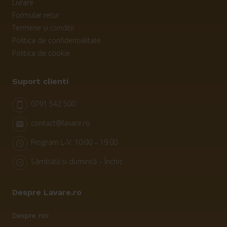
Livrare
Formular retur
Termene și condiții
Politica de confidențialitate
Politica de cookie
Suport clienti
0791 542 500
smartphone
contact@lavare.ro
email
Program L-V: 10:00 – 19:00
schedule
Sâmbătă și dumincă – Închis
schedule
Despre Lavare.ro
Despre noi