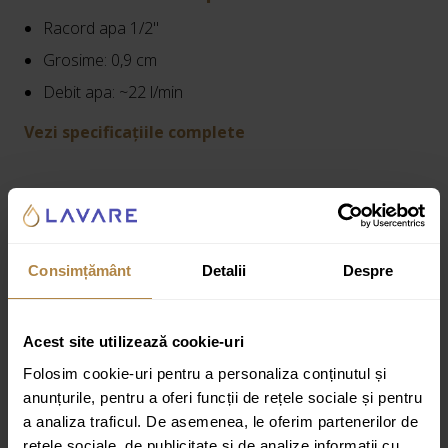
Racord apa 1/2"
Grosime: 0,9 cm
Debit apa: ~22 l/min
Vezi specificațiile complete
Cod produs:
WG230CR
Consimțământ
Detalii
Despre
Informații suplimentare
Recenzii
Acest site utilizează cookie-uri
Greutate:
2 kg
Folosim cookie-uri pentru a personaliza conținutul și
Dimensiuni:
30 × 30 × 10 cm
anunțurile, pentru a oferi funcții de rețele sociale și pentru
a analiza traficul. De asemenea, le oferim partenerilor de
Specificatii tehnice:
rețele sociale, de publicitate și de analize informații cu