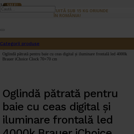
SALE!
SALE!
SALE!
LIVRARE GRATUITĂ SUB 15 KG ORIUNDE
ÎN ROMÂNIA!
Prima pagină
/
Categorii produse
Oglinzi Baie
/
Oglindă pătrată pentru baie cu ceas digital și iluminare frontală led 4000k
Brauer iChoice Clock 70×70 cm
Oglindă pătrată pentru
baie cu ceas digital și
iluminare frontală led
4000k Brauer iChoice