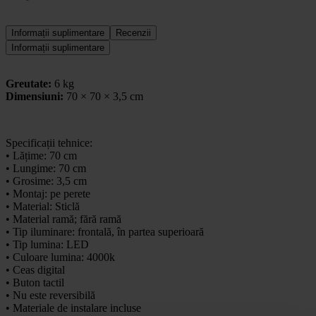
Informații suplimentare
Recenzii
Informații suplimentare
Greutate:
6 kg
Dimensiuni:
70 × 70 × 3,5 cm
Specificații tehnice:
• Lățime: 70 cm
• Lungime: 70 cm
• Grosime: 3,5 cm
• Montaj: pe perete
• Material: Sticlă
• Material ramă; fără ramă
• Tip iluminare: frontală, în partea superioară
• Tip lumina: LED
• Culoare lumina: 4000k
• Ceas digital
• Buton tactil
• Nu este reversibilă
• Materiale de instalare incluse