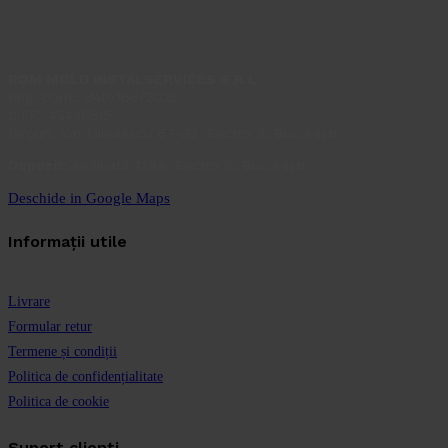
ROM MOLD INSTALSERVICES S.R.L.
Reg. com.: J40/166/2022
C.I.F.: 45436515
Birouri: Ion Minulescu 67-93, Sector 3, București
Depozit:
Inclinată 129A, Sector 5, București
Deschide in Google Maps
Informații utile
Livrare
Formular retur
Termene și condiții
Politica de confidențialitate
Politica de cookie
Suport clienti