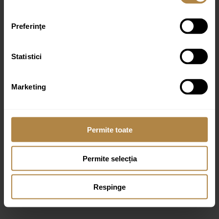
Preferinţe
Nume
*
Statistici
Email
*
Marketing
Permite toate
Permite selecția
Produse similare
Respinge