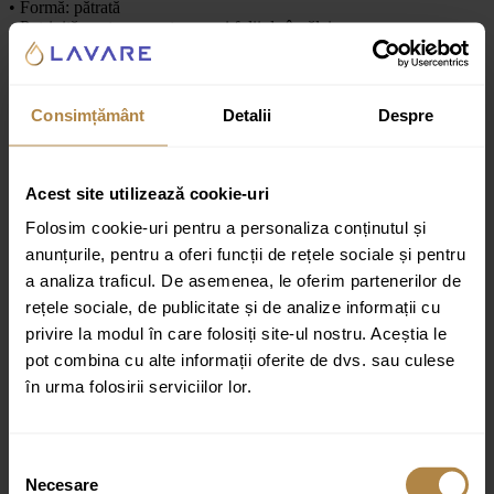
• Formă: pătrată
• Potrivită pentru monatrea unei folii de încălzire.
• Serie: Clock
Recenzii
Consimțământ
Detalii
Despre
Recenzii
Acest site utilizează cookie-uri
Nu există recenzii până acum.
Folosim cookie-uri pentru a personaliza conținutul și
anunțurile, pentru a oferi funcții de rețele sociale și pentru
Fii primul care scrii o recenzie pentru „Oglindă pătrată
pentru baie cu ceas digital și iluminare frontală led 4000k
a analiza traficul. De asemenea, le oferim partenerilor de
Brauer iChoice Clock 70×70 cm”
rețele sociale, de publicitate și de analize informații cu
privire la modul în care folosiți site-ul nostru. Aceștia le
Adresa ta de email nu va fi publicată.
Câmpurile obligatorii
sunt marcate cu
*
pot combina cu alte informații oferite de dvs. sau culese
în urma folosirii serviciilor lor.
Evaluarea ta
Recenzia ta
*
Selecția
Necesare
consimțământului