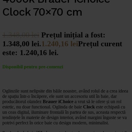
Clock 70×70 cm
1.348,00
lei
Prețul inițial a fost:
1.348,00 lei.
1.240,16
lei
Prețul curent
este: 1.240,16 lei.
Disponibil pentru pre-comenzi
Oglinzile sunt nelipsite din băile noastre, având rolul de a crea ideea
de spațiu într-o încăpere, ele sunt un accesoriu util în baie, dar
producătorul olandez
Brauer iChoice
a vrut să le ofere și un rol
estetic, nu doar functional. Oglinda de baie
Clock
este echipată cu
un ceas digital, iluminare frontală în partea de sus, aceasta respectă
tendințele în materie de design interior, având margini înguste se va
potrivi perfect în orice baie cu design modern, minimalist.