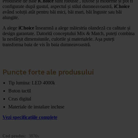
Produsele de baie
iChoice
sunt robuste , luxose și moderne și pot fi
configurate după gustul, aspectul și stilul dumneavoastră,
iChoice
având soluții atât pentru băi mici, băi mari, băi înguste sau băi
alungite.
A alege
iChoice
înseamnă a alege măiestria olandeză cu calitate și
design garantate. Datorită conceptului Mix & Match, puteți combina
la nesfârșit dimensiunile, culorile și materialele. Așa puteți
transforma baia de vis în baia dumneavoastră.
Puncte forte ale produsului
Tip lumina: LED 4000k
Buton tactil
Ceas digital
Materiale de instalare incluse
Vezi specificațiile complete
Cod produs:
3870s