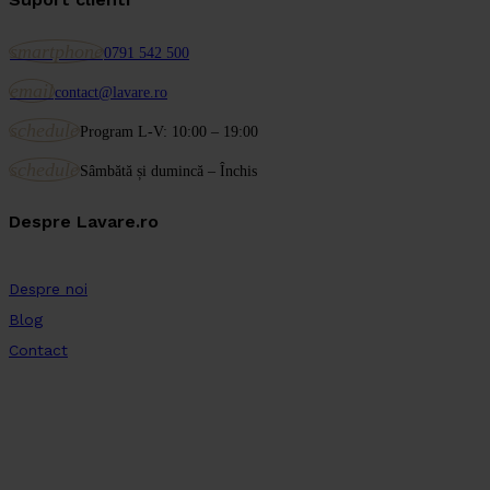
smartphone
0791 542 500
email
contact@lavare.ro
schedule
Program L-V: 10:00 – 19:00
schedule
Sâmbătă și dumincă – Închis
Despre Lavare.ro
Despre noi
Blog
Contact