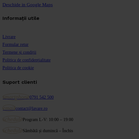
Deschide in Google Maps
Informații utile
Livrare
Formular retur
Termene și condiții
Politica de confidențialitate
Politica de cookie
Suport clienti
smartphone
0791 542 500
email
contact@lavare.ro
schedule
Program L-V: 10:00 – 19:00
schedule
Sâmbătă și dumincă – Închis