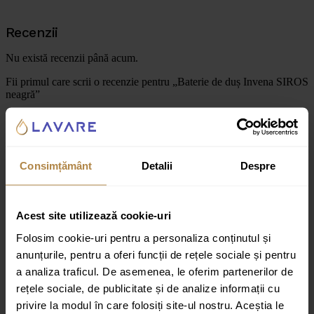
Recenzii
Nu există recenzii până acum.
Fii primul care scrii o recenzie pentru „Baterie de duș Invena SIROS
neagră”
Adresa ta de email nu va fi publicată.
Câmpurile obligatorii sunt
marcate cu
*
Evaluarea ta
Consimțământ
Detalii
Despre
Recenzia ta
*
Acest site utilizează cookie-uri
Folosim cookie-uri pentru a personaliza conținutul și
anunțurile, pentru a oferi funcții de rețele sociale și pentru
a analiza traficul. De asemenea, le oferim partenerilor de
rețele sociale, de publicitate și de analize informații cu
Nume
*
privire la modul în care folosiți site-ul nostru. Aceștia le