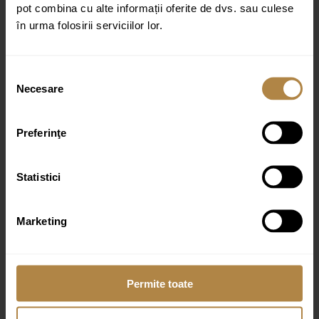
Email
*
pot combina cu alte informații oferite de dvs. sau culese
în urma folosirii serviciilor lor.
Selecția
Necesare
consimțământului
Preferinţe
Produse similare
Statistici
Marketing
Baterie de dus cromata Invena Pinios
274,00
lei
Permite toate
Baterie de dus Invena Kalon, crom