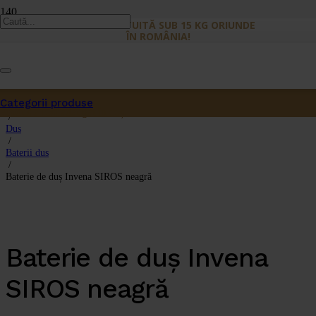
LIVRARE GRATUITĂ SUB 15 KG ORIUNDE
ÎN ROMÂNIA!
Categorii produse
Prima pagină
Produs
a fost adăugat în coș.
/
Dus
/
Baterii dus
/
Baterie de duș Invena SIROS neagră
Baterie de duș Invena
SIROS neagră