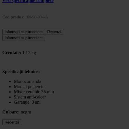
Vezi specificațiile complete
Cod produs:
BN-90-004-A
Informații suplimentare
Recenzii
Informații suplimentare
Greutate:
1,17 kg
Specificații tehnice:
Monocomandă
Montat pe perete
Mixer ceramic 35 mm
Sistem anti-calcar
Garanție: 3 ani
Culoare:
negru
Recenzii