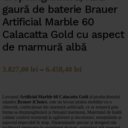
gaură de baterie Brauer
Artificial Marble 60
Calacatta Gold cu aspect
de marmură albă
3.827,00
lei
–
6.458,40
lei
Lavoarul
Artificial Marble 60 Calacatta Gold
al producătorului
olandez
Brauer iChoice
, este un lavoar pentru mobilier cu o
chiuvetă, confecționat din marmură artificială, ce se remarcă prin
forma sa dreptunghiulară și finisajul marmorat, Materialul de înaltă
calitate conferă rezistență la zgârieturi și decolorare, menținându-și
aspectul impecabil în timp. Dimensiunile precise și designul său
facilitează integrarea în mobilierul de baie, asigurând atât aspectul