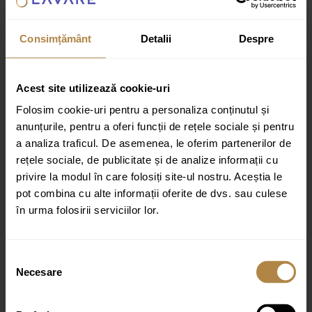
Culoare:
Alb
Consimțământ
Detalii
Despre
Recenzii
Acest site utilizează cookie-uri
Recenzii
Folosim cookie-uri pentru a personaliza conținutul și
anunțurile, pentru a oferi funcții de rețele sociale și pentru
Nu există recenzii până acum.
a analiza traficul. De asemenea, le oferim partenerilor de
Fii primul care scrii o recenzie pentru „Lavoar pentru mobilier cu
rețele sociale, de publicitate și de analize informații cu
formă dreptunghiulară, fără gaură de baterie Brauer Artificial Marble
privire la modul în care folosiți site-ul nostru. Aceștia le
60 Calacatta Gold cu aspect de marmură albă”
pot combina cu alte informații oferite de dvs. sau culese
Adresa ta de email nu va fi publicată.
Câmpurile obligatorii sunt
în urma folosirii serviciilor lor.
marcate cu
*
Evaluarea ta
Selecția
Recenzia ta
*
Necesare
consimțământului