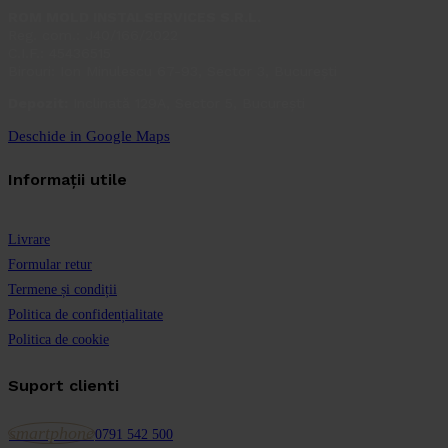
ROM MOLD INSTALSERVICES S.R.L.
Reg. com.: J40/166/2022
C.I.F.: 45436515
Birouri: Ion Minulescu 67-93, Sector 3, București
Depozit:
Inclinată 129A, Sector 5, București
Deschide in Google Maps
Informații utile
Livrare
Formular retur
Termene și condiții
Politica de confidențialitate
Politica de cookie
Suport clienti
smartphone
0791 542 500