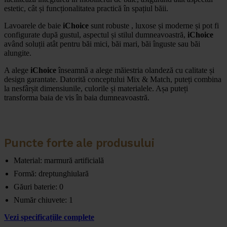
estetic, cât și funcționalitatea practică în spațiul băii.
Lavoarele de baie
iChoice
sunt robuste , luxose și moderne și pot fi
configurate după gustul, aspectul și stilul dumneavoastră,
iChoice
având soluții atât pentru băi mici, băi mari, băi înguste sau băi
alungite.
A alege
iChoice
înseamnă a alege măiestria olandeză cu calitate și
design garantate. Datorită conceptului Mix & Match, puteți combina
la nesfârșit dimensiunile, culorile și materialele. Așa puteți
transforma baia de vis în baia dumneavoastră.
Puncte forte ale produsului
Material: marmură artificială
Formă: dreptunghiulară
Găuri baterie: 0
Număr chiuvete: 1
Vezi specificațiile complete