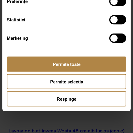
Preferinţe
Statistici
Nume
*
Marketing
Email
*
Permite toate
Permite selecția
Respinge
Produse similare
Lavoar de blat Invena Westa 45 cm alb lucios (copie)