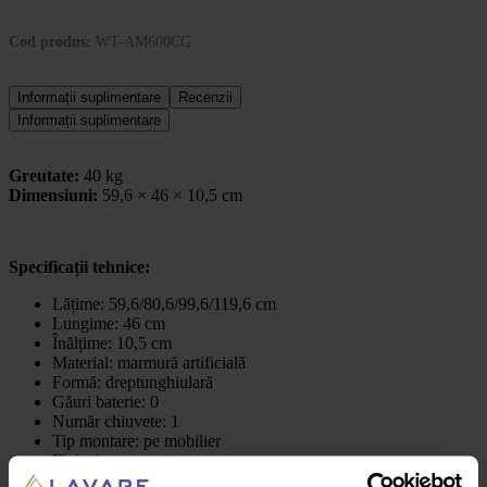
Cod produs:
WT-AM600CG
Informații suplimentare
Recenzii
Informații suplimentare
Greutate:
40 kg
Dimensiuni:
59,6 × 46 × 10,5 cm
Specificații tehnice:
Lățime: 59,6/80,6/99,6/119,6 cm
Lungime: 46 cm
Înălțime: 10,5 cm
Material: marmură artificială
Formă: dreptunghiulară
Găuri baterie: 0
Număr chiuvete: 1
Tip montare: pe mobilier
Finisaj: marmorat