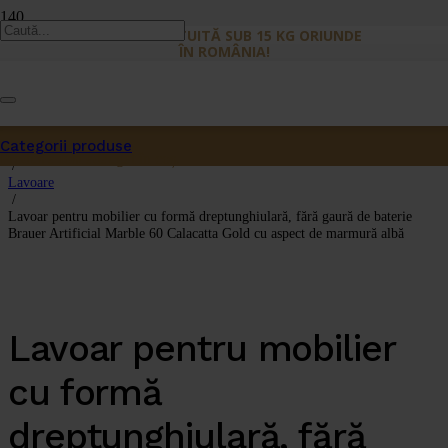
LIVRARE GRATUITĂ SUB 15 KG ORIUNDE
ÎN ROMÂNIA!
Categorii produse
Prima pagină
Produs
a fost adăugat în coș.
/
Lavoare
/
Lavoar pentru mobilier cu formă dreptunghiulară, fără gaură de baterie
Brauer Artificial Marble 60 Calacatta Gold cu aspect de marmură albă
Lavoar pentru mobilier
cu formă
dreptunghiulară, fără