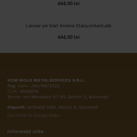
444,00
lei
Lavoar pe blat Invena Elara,rotund,alb
444,00
lei
ROM MOLD INSTALSERVICES S.R.L.
Reg. com.: J40/166/2022
C.I.F.: 45436515
Birouri: Ion Minulescu 67-93, Sector 3, București
Depozit:
Inclinată 129A, Sector 5, București
Deschide in Google Maps
Informații utile