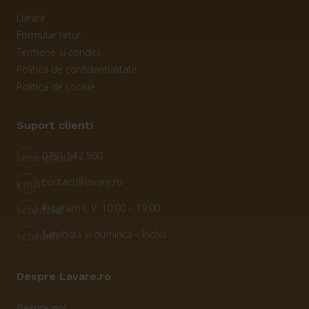
Livrare
Formular retur
Termene și condiții
Politica de confidențialitate
Politica de cookie
Suport clienti
0791 542 500
smartphone
contact@lavare.ro
email
Program L-V: 10:00 – 19:00
schedule
Sâmbătă și dumincă – Închis
schedule
Despre Lavare.ro
Despre noi