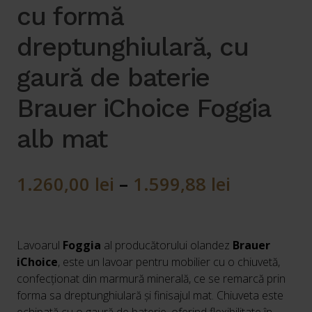
cu formă
dreptunghiulară, cu
gaură de baterie
Brauer iChoice Foggia
alb mat
1.260,00
lei
–
1.599,88
lei
Lavoarul
Foggia
al producătorului olandez
Brauer
iChoice
, este un lavoar pentru mobilier cu o chiuvetă,
confecționat din marmură minerală, ce se remarcă prin
forma sa dreptunghiulară și finisajul mat. Chiuveta este