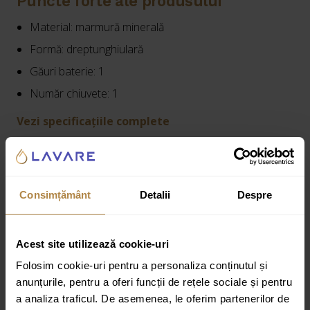
Puncte forte ale produsului
Material: marmură minerală
Formă: dreptunghiulară
Găuri baterie: 1
Număr chiuvete: 1
Vezi specificațiile complete
Cod produs:
WT-FOM801
Consimțământ
Detalii
Despre
Informații suplimentare
Recenzii
Acest site utilizează cookie-uri
Folosim cookie-uri pentru a personaliza conținutul și
Greutate:
18 kg
anunțurile, pentru a oferi funcții de rețele sociale și pentru
Dimensiuni:
80,8 × 45,7 × 5 cm
a analiza traficul. De asemenea, le oferim partenerilor de