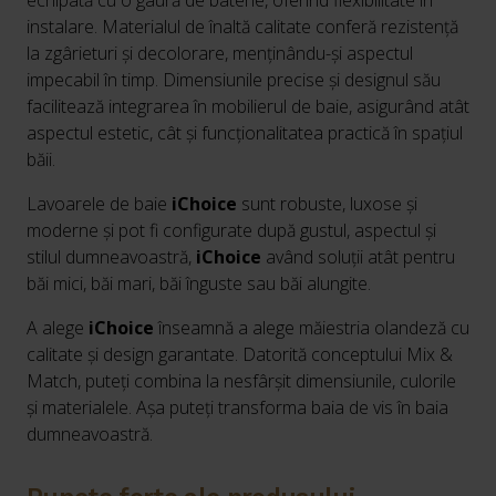
echipată cu o gaură de baterie, oferind flexibilitate în
instalare. Materialul de înaltă calitate conferă rezistență
la zgârieturi și decolorare, menținându-și aspectul
impecabil în timp. Dimensiunile precise și designul său
facilitează integrarea în mobilierul de baie, asigurând atât
aspectul estetic, cât și funcționalitatea practică în spațiul
băii.
Lavoarele de baie
iChoice
sunt robuste, luxose și
moderne și pot fi configurate după gustul, aspectul și
stilul dumneavoastră,
iChoice
având soluții atât pentru
băi mici, băi mari, băi înguste sau băi alungite.
A alege
iChoice
înseamnă a alege măiestria olandeză cu
calitate și design garantate. Datorită conceptului Mix &
Match, puteți combina la nesfârșit dimensiunile, culorile
și materialele. Așa puteți transforma baia de vis în baia
dumneavoastră.