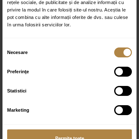
rețele sociale, de publicitate și de analize informații cu
privire la modul în care folosiți site-ul nostru. Aceștia le
Specificații tehnice:
pot combina cu alte informații oferite de dvs. sau culese
Lățime: 80,8/99,6,119,6 cm
în urma folosirii serviciilor lor.
Lungime: 45,7 cm
Înălțime: 5 cm
Selecția
Necesare
consimțământului
Material: marmură minerală
Formă: dreptunghiulară
Preferinţe
Găuri baterie: 1
Număr chiuvete: 1
Statistici
Tip montare: pe mobilier
Finisaj: mat
Marketing
Culoare:
Alb
Permite toate