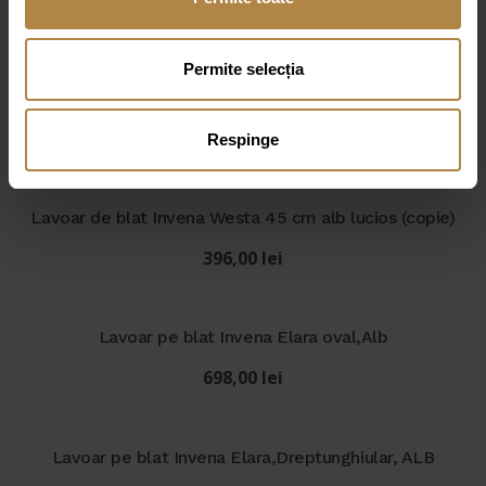
Permite selecția
Respinge
Produse similare
Lavoar de blat Invena Westa 45 cm alb lucios (copie)
396,00
lei
Lavoar pe blat Invena Elara oval,Alb
698,00
lei
Lavoar pe blat Invena Elara,Dreptunghiular, ALB