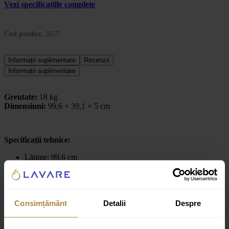
Vezi specificațiile complete
Cod produs:
2857
Informații suplimentare
Recenzii
Informații suplimentare
Greutate:
18 kg
Dimensiuni:
99,6 × 39,1 × 5 cm
Specificații tehnice:
Lățime: 99,6 cm
Lungime: 39,1 cm
Înălțime: 5 cm
Material: piatră naturală
Formă: dreptunghiulară
Consimțământ
Detalii
Despre
Găuri baterie: 2
Număr chiuvete: 1
Tip montare: pe mobilier