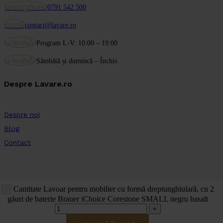
smartphone
0791 542 500
email
contact@lavare.ro
schedule
Program L-V: 10:00 – 19:00
schedule
Sâmbătă și dumincă – Închis
Despre Lavare.ro
Despre noi
Blog
Contact
Cantitate Lavoar pentru mobilier cu formă dreptunghiulară, cu 2
găuri de baterie Brauer iChoice Corestone SMALL negru basalt
© 2026 LAVARE.RO