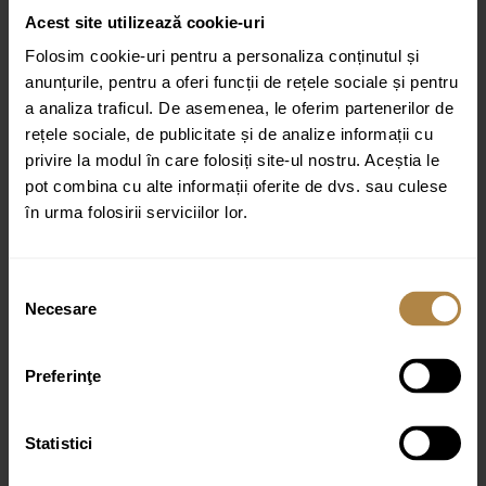
Finisaj: basalt mat
Acest site utilizează cookie-uri
Culoare:
Negru
Folosim cookie-uri pentru a personaliza conținutul și
anunțurile, pentru a oferi funcții de rețele sociale și pentru
a analiza traficul. De asemenea, le oferim partenerilor de
Recenzii
rețele sociale, de publicitate și de analize informații cu
privire la modul în care folosiți site-ul nostru. Aceștia le
pot combina cu alte informații oferite de dvs. sau culese
Recenzii
în urma folosirii serviciilor lor.
Nu există recenzii până acum.
Fii primul care scrii o recenzie pentru „Lavoar pentru mobilier cu
Selecția
formă dreptunghiulară, cu 2 găuri de baterie Brauer iChoice
Corestone SMALL negru basalt”
Necesare
consimțământului
Adresa ta de email nu va fi publicată.
Câmpurile obligatorii sunt
marcate cu
*
Preferinţe
Evaluarea ta
Recenzia ta
*
Statistici