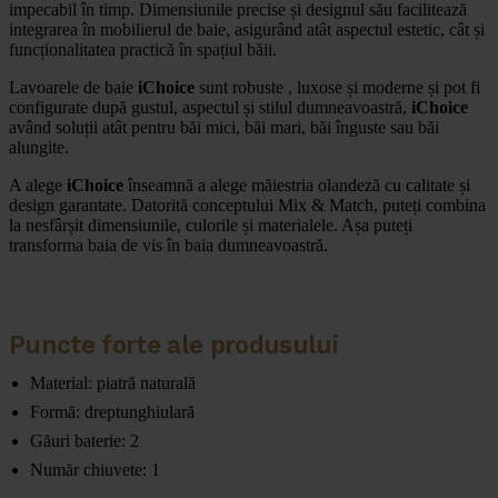
impecabil în timp. Dimensiunile precise și designul său facilitează
integrarea în mobilierul de baie, asigurând atât aspectul estetic, cât și
funcționalitatea practică în spațiul băii.
Lavoarele de baie
iChoice
sunt robuste , luxose și moderne și pot fi
configurate după gustul, aspectul și stilul dumneavoastră,
iChoice
având soluții atât pentru băi mici, băi mari, băi înguste sau băi
alungite.
A alege
iChoice
înseamnă a alege măiestria olandeză cu calitate și
design garantate. Datorită conceptului Mix & Match, puteți combina
la nesfârșit dimensiunile, culorile și materialele. Așa puteți
transforma baia de vis în baia dumneavoastră.
Puncte forte ale produsului
Material: piatră naturală
Formă: dreptunghiulară
Găuri baterie: 2
Număr chiuvete: 1