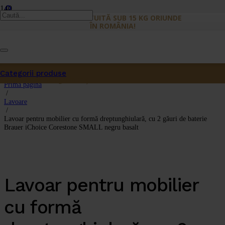
LIVRARE GRATUITĂ SUB 15 KG ORIUNDE
ÎN ROMÂNIA!
Categorii produse
Produs
a fost adăugat în coș.
Prima pagină
/
Lavoare
/
Lavoar pentru mobilier cu formă dreptunghiulară, cu 2 găuri de baterie
Brauer iChoice Corestone SMALL negru basalt
Lavoar pentru mobilier
cu formă