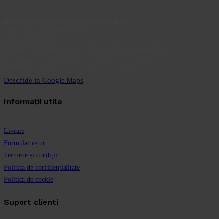
ROM MOLD INSTALSERVICES S.R.L.
Reg. com.: J40/166/2022
C.I.F.: 45436515
Birouri: Ion Minulescu 67-93, Sector 3, București
Depozit:
Inclinată 129A, Sector 5, București
Deschide in Google Maps
Informații utile
Livrare
Formular retur
Termene și condiții
Politica de confidențialitate
Politica de cookie
Suport clienti