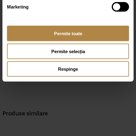
Marketing
Permite toate
Nume
*
Email
*
Permite selecția
Respinge
Produse similare