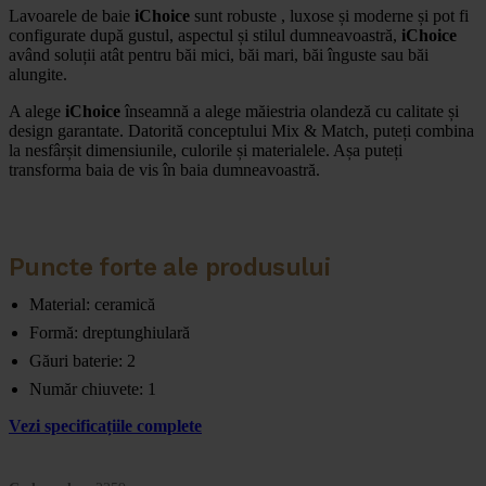
Lavoarele de baie
iChoice
sunt robuste , luxose și moderne și pot fi
configurate după gustul, aspectul și stilul dumneavoastră,
iChoice
având soluții atât pentru băi mici, băi mari, băi înguste sau băi
alungite.
A alege
iChoice
înseamnă a alege măiestria olandeză cu calitate și
design garantate. Datorită conceptului Mix & Match, puteți combina
la nesfârșit dimensiunile, culorile și materialele. Așa puteți
transforma baia de vis în baia dumneavoastră.
Puncte forte ale produsului
Material: ceramică
Formă: dreptunghiulară
Găuri baterie: 2
Număr chiuvete: 1
Vezi specificațiile complete