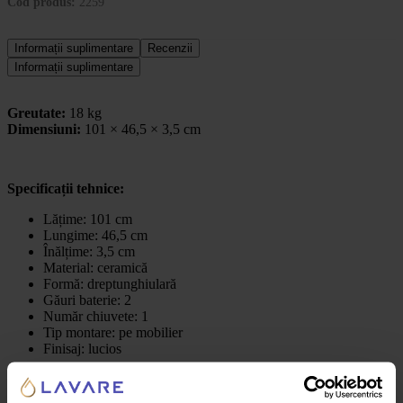
Cod produs:
2259
Informații suplimentare
Recenzii
Informații suplimentare
Greutate:
18 kg
Dimensiuni:
101 × 46,5 × 3,5 cm
Specificații tehnice:
Lățime: 101 cm
Lungime: 46,5 cm
Înălțime: 3,5 cm
Material: ceramică
Formă: dreptunghiulară
Găuri baterie: 2
Număr chiuvete: 1
Tip montare: pe mobilier
Finisaj: lucios
Culoare:
alb