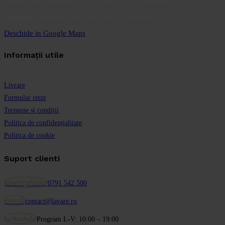
Birouri: Ion Minulescu 67-93, Sector 3, București
Depozit:
Inclinată 129A, Sector 5, București
Deschide in Google Maps
Informații utile
Livrare
Formular retur
Termene și condiții
Politica de confidențialitate
Politica de cookie
Suport clienti
smartphone
0791 542 500
email
contact@lavare.ro
schedule
Program L-V: 10:00 – 19:00