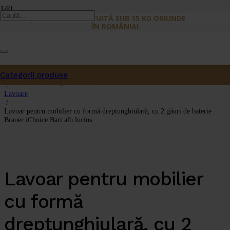
LIVRARE GRATUITĂ SUB 15 KG ORIUNDE
ÎN ROMÂNIA!
Categorii produse
Prima pagină
Produs
a fost adăugat în coș.
/
Lavoare
/
Lavoar pentru mobilier cu formă dreptunghiulară, cu 2 găuri de baterie
Brauer iChoice Bari alb lucios
Lavoar pentru mobilier
cu formă
dreptunghiulară, cu 2