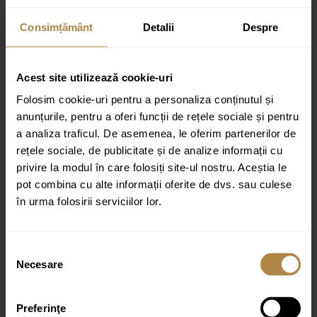
Recenzii
Consimțământ
Detalii
Despre
Recenzii
Acest site utilizează cookie-uri
Nu există recenzii până acum.
Folosim cookie-uri pentru a personaliza conținutul și
Fii primul care scrii o recenzie pentru „Lavoar pentru mobilier cu
anunțurile, pentru a oferi funcții de rețele sociale și pentru
formă dreptunghiulară, cu 2 găuri de baterie Brauer iChoice Bari alb
lucios”
a analiza traficul. De asemenea, le oferim partenerilor de
rețele sociale, de publicitate și de analize informații cu
Adresa ta de email nu va fi publicată.
Câmpurile obligatorii sunt
privire la modul în care folosiți site-ul nostru. Aceștia le
marcate cu
*
pot combina cu alte informații oferite de dvs. sau culese
Evaluarea ta
în urma folosirii serviciilor lor.
Recenzia ta
*
Selecția
Necesare
consimțământului
Preferinţe