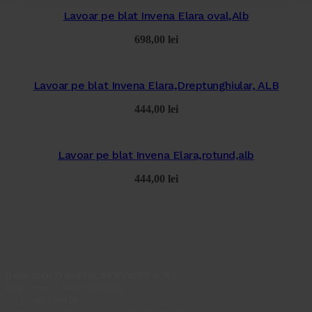
Lavoar pe blat Invena Elara oval,Alb
698,00
lei
Lavoar pe blat Invena Elara,Dreptunghiular, ALB
444,00
lei
Lavoar pe blat Invena Elara,rotund,alb
444,00
lei
ROM MOLD INSTALSERVICES S.R.L.
Reg. com.: J40/166/2022
C.I.F.: 45436515