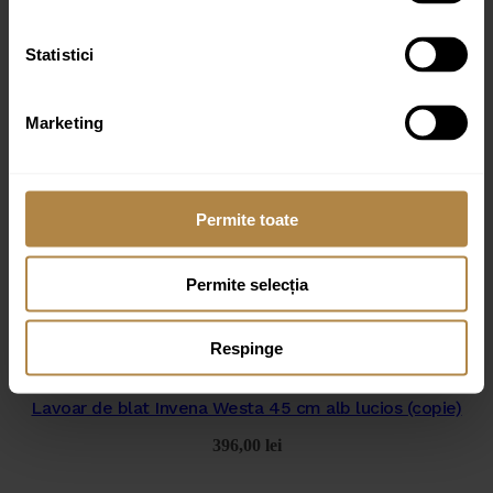
Nume
*
Statistici
Email
*
Marketing
Permite toate
Permite selecția
Produse similare
Respinge
Lavoar de blat Invena Westa 45 cm alb lucios (copie)
396,00
lei