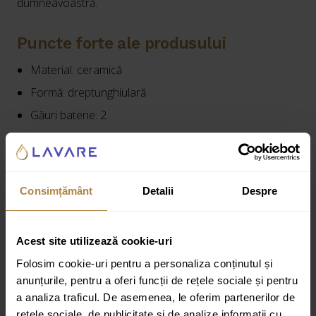
dumneavoastră.
Puncte forte ale produsului
Material: ceramică
Formă: dreptunghiulară
Găuri baterie: 2
Număr chiuvete: 2
Vezi specificațiile complete
Consimțământ
Detalii
Despre
Cod produs:
2215
Acest site utilizează cookie-uri
Folosim cookie-uri pentru a personaliza conținutul și
Informații suplimentare
Recenzii
anunțurile, pentru a oferi funcții de rețele sociale și pentru
a analiza traficul. De asemenea, le oferim partenerilor de
rețele sociale, de publicitate și de analize informații cu