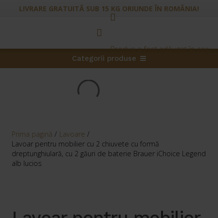
LIVRARE GRATUITĂ SUB 15 KG ORIUNDE ÎN ROMÂNIA!
Produs
a fost adăugat în coș.
Categorii produse
Prima pagină
/
Lavoare
/
Lavoar pentru mobilier cu 2 chiuvete cu formă
dreptunghiulară, cu 2 găuri de baterie Brauer iChoice Legend
alb lucios
Lavoar pentru mobilier