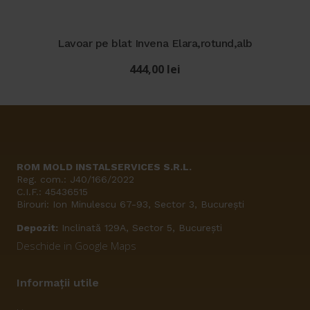
Lavoar pe blat Invena Elara,rotund,alb
444,00
lei
ROM MOLD INSTALSERVICES S.R.L.
Reg. com.: J40/166/2022
C.I.F.: 45436515
Birouri: Ion Minulescu 67-93, Sector 3, București
Depozit:
Inclinată 129A, Sector 5, București
Deschide in Google Maps
Informații utile