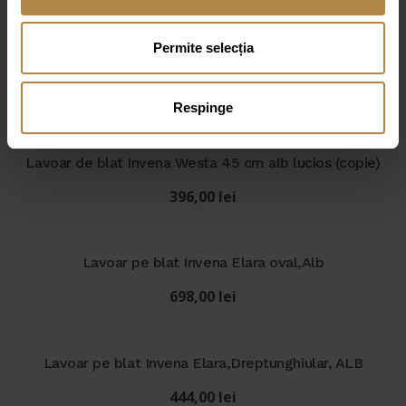
Permite selecția
Produse similare
Respinge
Lavoar de blat Invena Westa 45 cm alb lucios (copie)
396,00
lei
Lavoar pe blat Invena Elara oval,Alb
698,00
lei
Lavoar pe blat Invena Elara,Dreptunghiular, ALB
444,00
lei