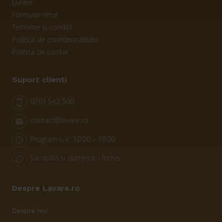
Livrare
Formular retur
Termene și condiții
Politica de confidențialitate
Politica de cookie
Suport clienti
0791 542 500
smartphone
contact@lavare.ro
email
Program L-V: 10:00 – 19:00
schedule
Sâmbătă și dumincă – Închis
schedule
Despre Lavare.ro
Despre noi