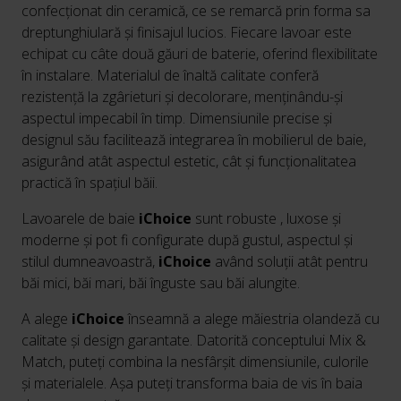
confecționat din ceramică, ce se remarcă prin forma sa
dreptunghiulară și finisajul lucios. Fiecare lavoar este
echipat cu câte două găuri de baterie, oferind flexibilitate
în instalare. Materialul de înaltă calitate conferă
rezistență la zgârieturi și decolorare, menținându-și
aspectul impecabil în timp. Dimensiunile precise și
designul său facilitează integrarea în mobilierul de baie,
asigurând atât aspectul estetic, cât și funcționalitatea
practică în spațiul băii.
Lavoarele de baie
iChoice
sunt robuste , luxose și
moderne și pot fi configurate după gustul, aspectul și
stilul dumneavoastră,
iChoice
având soluții atât pentru
băi mici, băi mari, băi înguste sau băi alungite.
A alege
iChoice
înseamnă a alege măiestria olandeză cu
calitate și design garantate. Datorită conceptului Mix &
Match, puteți combina la nesfârșit dimensiunile, culorile
și materialele. Așa puteți transforma baia de vis în baia