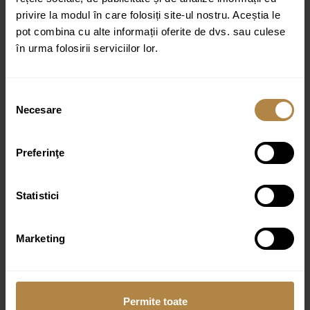
Greutate:
30 kg
privire la modul în care folosiți site-ul nostru. Aceștia le
Dimensiuni:
121 × 46,5 × 13 cm
pot combina cu alte informații oferite de dvs. sau culese
în urma folosirii serviciilor lor.
Specificații tehnice:
Lățime: 121 cm
Selecția
Necesare
consimțământului
Lungime: 46,5 cm
Înălțime: 13 cm
Preferinţe
Material: ceramică
Formă: dreptunghiulară
Statistici
Găuri baterie: 2
Număr chiuvete: 2
Marketing
Tip montare: pe mobilier
Finisaj: lucios
Permite toate
Culoare:
Alb