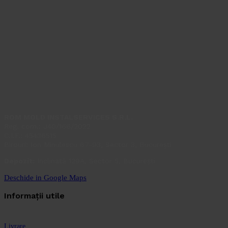
ROM MOLD INSTALSERVICES S.R.L.
Reg. com.: J40/166/2022
C.I.F.: 45436515
Birouri: Ion Minulescu 67-93, Sector 3, București
Depozit:
Inclinată 129A, Sector 5, București
Deschide in Google Maps
Informații utile
Livrare