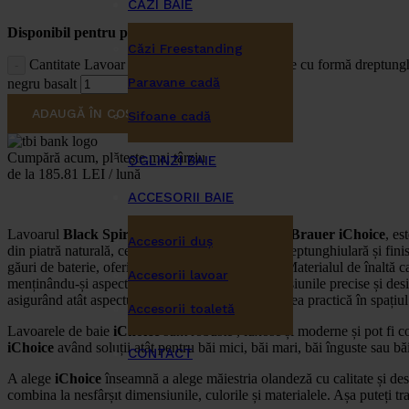
CĂZI BAIE
Disponibil pentru pre-comenzi
Căzi Freestanding
Cantitate Lavoar pentru mobilier cu 2 chiuvete cu formă dreptungh
Paravane cadă
negru basalt
ADAUGĂ ÎN COȘ
Sifoane cadă
Cumpără acum, plătește mai târziu
OGLINZI BAIE
de la 185.81 LEI / lună
ACCESORII BAIE
Lavoarul
Black Spirit
al producătorului olandez
Brauer iChoice
, es
Accesorii duş
din piatră naturală, ce se remarcă prin forma sa dreptunghiulară și fini
găuri de baterie, oferind flexibilitate în instalare. Materialul de înaltă c
Accesorii lavoar
menținându-și aspectul impecabil în timp. Dimensiunile precise și desig
asigurând atât aspectul estetic, cât și funcționalitatea practică în spațiul
Accesorii toaletă
Lavoarele de baie
iChoice
sunt robuste , luxose și moderne și pot fi c
iChoice
având soluții atât pentru băi mici, băi mari, băi înguste sau bă
CONTACT
A alege
iChoice
înseamnă a alege măiestria olandeză cu calitate și de
combina la nesfârșit dimensiunile, culorile și materialele. Așa puteți 