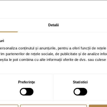
hiuvete cu formă dreptunghiulară, cu 2 găuri de baterie Brauer iChoice B
ate cu
*
Detalii
uri
rsonaliza conținutul și anunțurile, pentru a oferi funcții de rețele
im partenerilor de rețele sociale, de publicitate și de analize info
ceștia le pot combina cu alte informații oferite de dvs. sau culese î
Preferinţe
Statistici