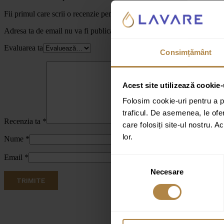
Fii primul care scrii o recenzie pentru „Lavoar pentru mobilier cu 2 c
Adresa ta de email nu va fi publicată.
Câmpurile obligatorii sunt marc
Evaluarea ta
Consimțământ
Acest site utilizează cookie-
Folosim cookie-uri pentru a pe
traficul. De asemenea, le ofer
Recenzia ta
*
care folosiți site-ul nostru. A
lor.
Nume
*
Email
*
Selecția
Necesare
consimțământului