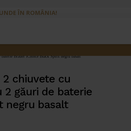
IUNDE ÎN ROMÂNIA!
 baterie Brauer iChoice Black Spirit negru basalt
 2 chiuvete cu
 2 găuri de baterie
t negru basalt