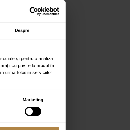
lack Spirit negru basalt”
Despre
 sociale și pentru a analiza
rmații cu privire la modul în
n urma folosirii serviciilor
Marketing