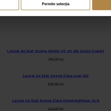
Permite selecția
Lavoar de blat Invena Westa 45 cm alb lucios (copie)
396,00
lei
Lavoar pe blat Invena Elara oval,Alb
698,00
lei
Lavoar pe blat Invena Elara,Dreptunghiular, ALB
444,00
lei