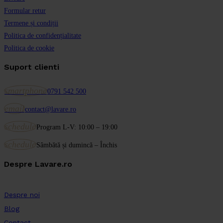
Formular retur
Termene și condiții
Politica de confidențialitate
Politica de cookie
Suport clienti
smartphone
0791 542 500
email
contact@lavare.ro
schedule
Program L-V: 10:00 – 19:00
schedule
Sâmbătă și dumincă – Închis
Despre Lavare.ro
Despre noi
Blog
Contact