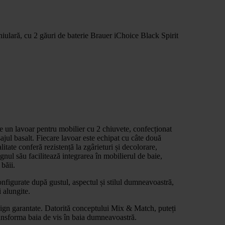
iulară, cu 2 găuri de baterie Brauer iChoice Black Spirit
te un lavoar pentru mobilier cu 2 chiuvete, confecționat
sajul basalt. Fiecare lavoar este echipat cu câte două
alitate conferă rezistență la zgârieturi și decolorare,
nul său facilitează integrarea în mobilierul de baie,
 băii.
onfigurate după gustul, aspectul și stilul dumneavoastră,
i alungite.
sign garantate. Datorită conceptului Mix & Match, puteți
transforma baia de vis în baia dumneavoastră.