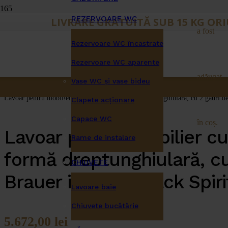
REZERVOARE WC
LIVRARE GRATUITĂ SUB 15 KG OR
a fost
Rezervoare WC încastrate
Rezervoare WC aparente
Prima pagină
/
adăugat
Lavoare
Vase WC și vase bideu
/
Lavoar pentru mobilier cu 2 chiuvete cu formă dreptunghiulară, cu 2 găuri de
Clapete acţionare
Capace WC
în coș.
Lavoar pentru mobilier cu
Rame de instalare
formă dreptunghiulară, cu
CHIUVETE
Brauer iChoice Black Spiri
Lavoare baie
Chiuvete bucătărie
5.672,00
lei