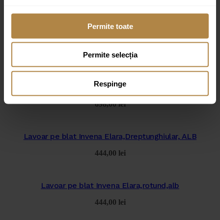
Permite toate
Lavoar de blat Invena Westa 45 cm alb lucios (copie)
Permite selecția
396,00
lei
Respinge
Lavoar pe blat Invena Elara oval,Alb
698,00
lei
Lavoar pe blat Invena Elara,Dreptunghiular, ALB
444,00
lei
Lavoar pe blat Invena Elara,rotund,alb
444,00
lei