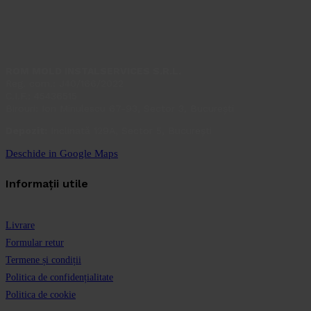
ROM MOLD INSTALSERVICES S.R.L.
Reg. com.: J40/166/2022
C.I.F.: 45436515
Birouri: Ion Minulescu 67-93, Sector 3, București
Depozit:
Inclinată 129A, Sector 5, București
Deschide in Google Maps
Informații utile
Livrare
Formular retur
Termene și condiții
Politica de confidențialitate
Politica de cookie