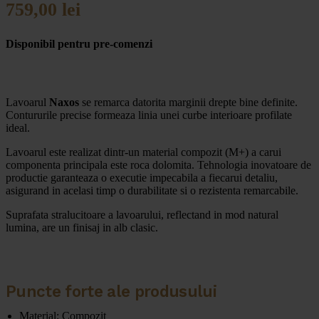
759,00
lei
Disponibil pentru pre-comenzi
Lavoarul
Naxos
se remarca datorita marginii drepte bine definite.
Contururile precise formeaza linia unei curbe interioare profilate
ideal.
Lavoarul este realizat dintr-un material compozit (M+) a carui
componenta principala este roca dolomita. Tehnologia inovatoare de
productie garanteaza o executie impecabila a fiecarui detaliu,
asigurand in acelasi timp o durabilitate si o rezistenta remarcabile.
Suprafata stralucitoare a lavoarului, reflectand in mod natural
lumina, are un finisaj in alb clasic.
Puncte forte ale produsului
Material: Compozit