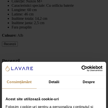
Colecție:
Naxos M+
Caracteristici speciale:
Cu orificiu baterie
Lungime: 60 cm
Latime: 46 cm
Inaltime totala: 14,2 cm
Inaltime janta: 2,5 cm
Fara preaplin
Culoare:
Alb
Recenzii
Recenzii
Nu există recenzii până acum.
Fii primul care scrii o recenzie pentru „Lavoar pe mobilier Omnires
Consimțământ
Detalii
Despre
Naxos M+ alb 60 cm”
Adresa ta de email nu va fi publicată.
Câmpurile obligatorii sunt
marcate cu
*
Acest site utilizează cookie-uri
Evaluarea ta
Folosim cookie-uri pentru a personaliza conținutul și