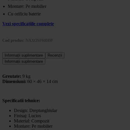
Montare: Pe mobilier
Cu orificiu baterie
Vezi specificațiile complete
Cod produs:
NAXOSF600BP
Informații suplimentare
Recenzii
Informații suplimentare
Greutate:
9 kg
Dimensiuni:
60 × 46 × 14 cm
Specificatii tehnice:
Design:
Dreptunghiular
Finisaj:
Lucios
Material:
Compozit
Montare:
Pe mobilier