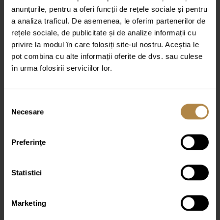
Recenzia ta
*
anunțurile, pentru a oferi funcții de rețele sociale și pentru
a analiza traficul. De asemenea, le oferim partenerilor de
rețele sociale, de publicitate și de analize informații cu
privire la modul în care folosiți site-ul nostru. Aceștia le
pot combina cu alte informații oferite de dvs. sau culese
în urma folosirii serviciilor lor.
Nume
*
Selecția
Email
*
Necesare
consimțământului
Preferinţe
Statistici
Marketing
Produse similare