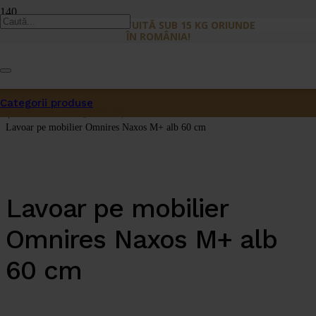
LIVRARE GRATUITĂ SUB 15 KG ORIUNDE
ÎN ROMÂNIA!
Prima pagină
/
Categorii produse
Lavoare
Produs
a fost adăugat în coș.
/
Lavoar pe mobilier Omnires Naxos M+ alb 60 cm
Lavoar pe mobilier
Omnires Naxos M+ alb
60 cm