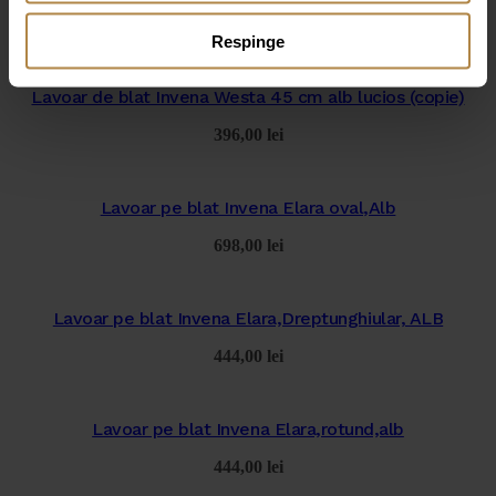
Respinge
Lavoar de blat Invena Westa 45 cm alb lucios (copie)
396,00
lei
Lavoar pe blat Invena Elara oval,Alb
698,00
lei
Lavoar pe blat Invena Elara,Dreptunghiular, ALB
444,00
lei
Lavoar pe blat Invena Elara,rotund,alb
444,00
lei