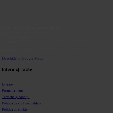
ROM MOLD INSTALSERVICES S.R.L.
Reg. com.: J40/166/2022
C.I.F.: 45436515
Birouri: Ion Minulescu 67-93, Sector 3, București
Depozit:
Inclinată 129A, Sector 5, București
Deschide in Google Maps
Informații utile
Livrare
Formular retur
Termene și condiții
Politica de confidențialitate
Politica de cookie