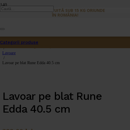
LIVRARE GRATUITĂ SUB 15 KG ORIUNDE
ÎN ROMÂNIA!
Categorii produse
Prima pagină
Produs
a fost adăugat în coș.
/
Lavoare
/
Lavoar pe blat Rune Edda 40.5 cm
Lavoar pe blat Rune
Edda 40.5 cm