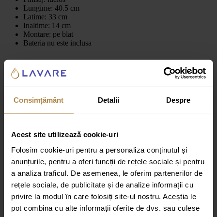
Lungime: 40.5 cm
Latime: 33 cm
Inaltime: 14 cm
Montare: pe blat
Bateria nu este inclusa
Culoare:
Alb
Recenzii
Consimțământ
Detalii
Despre
Recenzii
Acest site utilizează cookie-uri
Nu există recenzii până acum.
Folosim cookie-uri pentru a personaliza conținutul și
anunțurile, pentru a oferi funcții de rețele sociale și pentru
Fii primul care scrii o recenzie pentru „Lavoar pe blat Rune Edda
40.5 cm”
a analiza traficul. De asemenea, le oferim partenerilor de
rețele sociale, de publicitate și de analize informații cu
Adresa ta de email nu va fi publicată.
Câmpurile obligatorii sunt
marcate cu
*
privire la modul în care folosiți site-ul nostru. Aceștia le
pot combina cu alte informații oferite de dvs. sau culese
Evaluarea ta