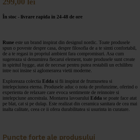
299,00
lei
În stoc - livrare rapida in 24-48 de ore
Rune
este un brand inspirat din designul nordic. Toate produsele
spun o poveste despre casa, despre filosofia de a te simti confortabil,
de a te regasi in propriul ambient fara compromisuri. Asa cum
sugereaza si denumirea fiecarui element, toate produsele sunt create
in spiritul hygge, atat de necesar pentru putea restabili un echilibru
intre noi insine si aglomerarea vietii moderne.
Exploreaza colectia
Edda
si fii inspirat de frumusetea si
intelepciunea eterna. Produsele aduc o nota de profunzime, oferind o
experienta de relaxare care evoca sentimente de reinnoire si
intelepciune ancestrala. Montarea lavoarului
Edda
se poate face atat
pe blat, cat si pe dulap. Este realizat din ceramica sanitara de cea mai
inalta calitate, ceea ce ii ofera durabilitatea si usurinta in curatare.
Puncte forte ale produsului