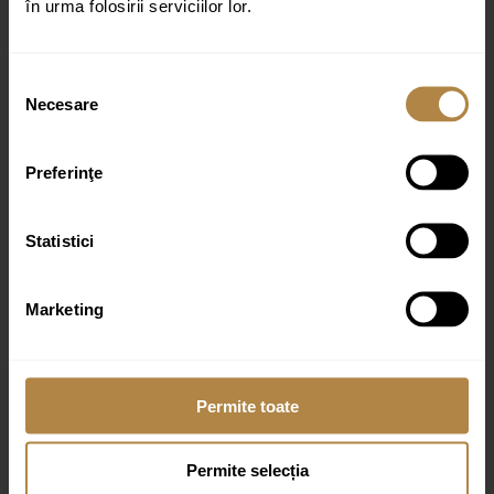
în urma folosirii serviciilor lor.
Recenzia ta
*
Selecția
Necesare
consimțământului
Preferinţe
Nume
*
Statistici
Email
*
Marketing
Permite toate
Permite selecția
Produse similare