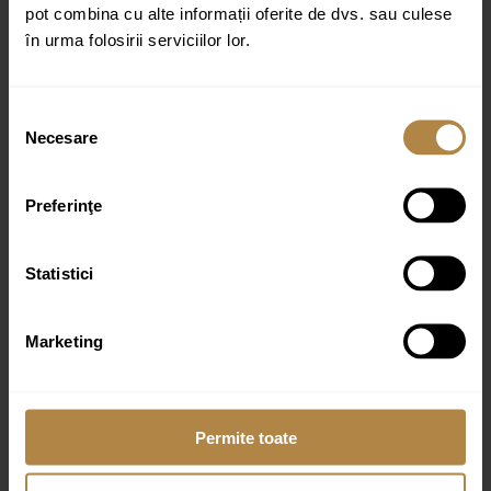
pot combina cu alte informații oferite de dvs. sau culese
Email
*
în urma folosirii serviciilor lor.
Selecția
Necesare
consimțământului
Preferinţe
Produse similare
Statistici
Marketing
Lavoar de blat Invena Westa 45 cm alb lucios (copie)
396,00
lei
Permite toate
Lavoar pe blat Invena Elara oval,Alb