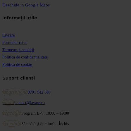
Deschide in Google Maps
Informații utile
Livrare
Formular retur
Termene și condiții
Politica de confidențialitate
Politica de cookie
Suport clienti
smartphone
0791 542 500
email
contact@lavare.ro
schedule
Program L-V: 10:00 – 19:00
schedule
Sâmbătă și dumincă – Închis