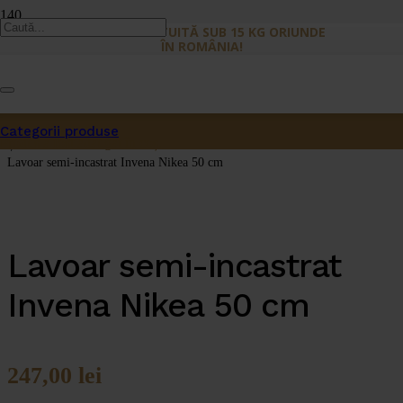
LIVRARE GRATUITĂ SUB 15 KG ORIUNDE
ÎN ROMÂNIA!
Prima pagină
/
Categorii produse
Lavoare
Produs
a fost adăugat în coș.
/
Lavoar semi-incastrat Invena Nikea 50 cm
Lavoar semi-incastrat
Invena Nikea 50 cm
247,00
lei