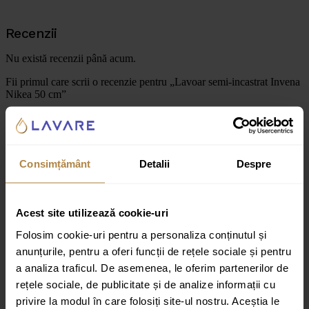
Recenzii
Nu există recenzii până acum.
Fii primul care scrii o recenzie pentru „Lavoar semi-incastrat Invena
Nikea 50 cm”
Adresa ta de email nu va fi publicată.
Câmpurile obligatorii sunt
marcate cu
*
Evaluarea ta
Consimțământ
Detalii
Despre
Recenzia ta
*
Acest site utilizează cookie-uri
Folosim cookie-uri pentru a personaliza conținutul și
anunțurile, pentru a oferi funcții de rețele sociale și pentru
a analiza traficul. De asemenea, le oferim partenerilor de
rețele sociale, de publicitate și de analize informații cu
Nume
*
privire la modul în care folosiți site-ul nostru. Aceștia le