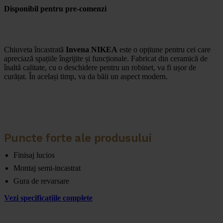
Disponibil pentru pre-comenzi
Chiuveta încastrată
Invena NIKEA
este o opțiune pentru cei care
apreciază spațiile îngrijite și funcționale. Fabricat din ceramică de
înaltă calitate, cu o deschidere pentru un robinet, va fi ușor de
curățat. În același timp, va da băii un aspect modern.
Puncte forte ale produsului
Finisaj lucios
Montaj semi-incastrat
Gura de revarsare
Vezi specificațiile complete