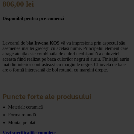
806,00
lei
Disponibil pentru pre-comenzi
Lavoarul de blat
Invena KOS
vă va impresiona prin aspectul său,
asemenea insulei grecești cu același nume. Principalul element care
atrage atenția este combinatia de culori neobișnuită a chiuvetei,
aceasta fiind realizat pe baza culorilor negru și auriu. Finisajul auriu
mat din interior contrastează cu marginile negre. Chiuveta de baie
are o formă interesantă de bol rotund, cu margini drepte.
Puncte forte ale produsului
Material: ceramică
Forma rotundă
Montaj pe blat
Vezi specificațiile complete