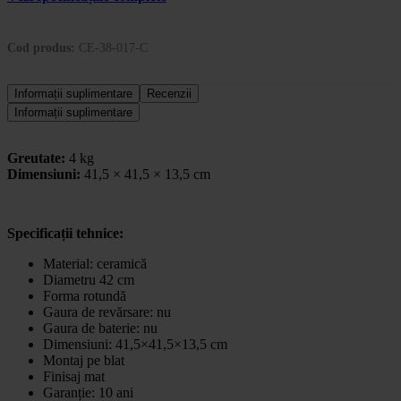
Cod produs:
CE-38-017-C
Informații suplimentare
Recenzii
Informații suplimentare
Greutate:
4 kg
Dimensiuni:
41,5 × 41,5 × 13,5 cm
Specificații tehnice:
Material: ceramică
Diametru 42 cm
Forma rotundă
Gaura de revărsare: nu
Gaura de baterie: nu
Dimensiuni: 41,5×41,5×13,5 cm
Montaj pe blat
Finisaj mat
Garanție: 10 ani