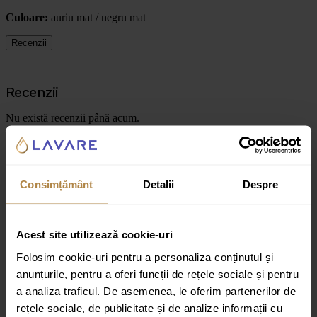
Culoare:
auriu mat / negru mat
Recenzii
Recenzii
Nu există recenzii până acum.
Fii primul care scrii o recenzie pentru „Lavoar de blat rotund Invena
KOS 42 cm negru mat/auriu mat”
Adresa ta de email nu va fi publicată.
Câmpurile obligatorii sunt
Consimțământ
Detalii
Despre
marcate cu
*
Evaluarea ta
Acest site utilizează cookie-uri
Recenzia ta
*
Folosim cookie-uri pentru a personaliza conținutul și
anunțurile, pentru a oferi funcții de rețele sociale și pentru
a analiza traficul. De asemenea, le oferim partenerilor de
rețele sociale, de publicitate și de analize informații cu