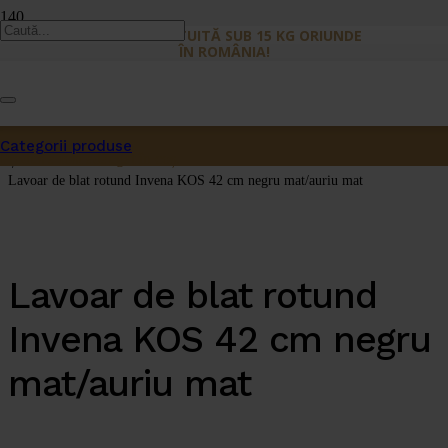
LIVRARE GRATUITĂ SUB 15 KG ORIUNDE
ÎN ROMÂNIA!
Prima pagină
/
Categorii produse
Lavoare
Produs
a fost adăugat în coș.
/
Lavoar de blat rotund Invena KOS 42 cm negru mat/auriu mat
Lavoar de blat rotund
Invena KOS 42 cm negru
mat/auriu mat