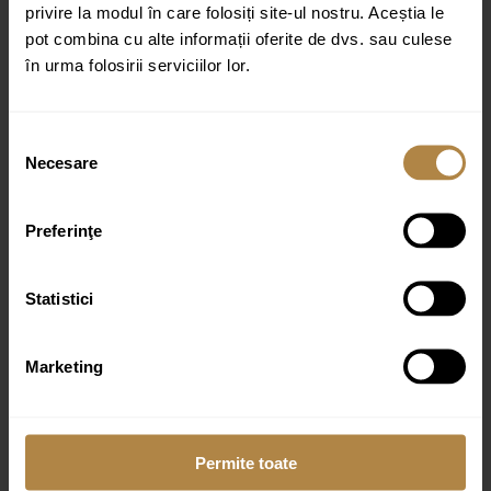
privire la modul în care folosiți site-ul nostru. Aceștia le
pot combina cu alte informații oferite de dvs. sau culese
Nume
*
în urma folosirii serviciilor lor.
Email
*
Selecția
Necesare
consimțământului
Preferinţe
Statistici
Produse similare
Marketing
Lavoar de blat Invena Westa 45 cm alb lucios (copie)
Permite toate
396,00
lei