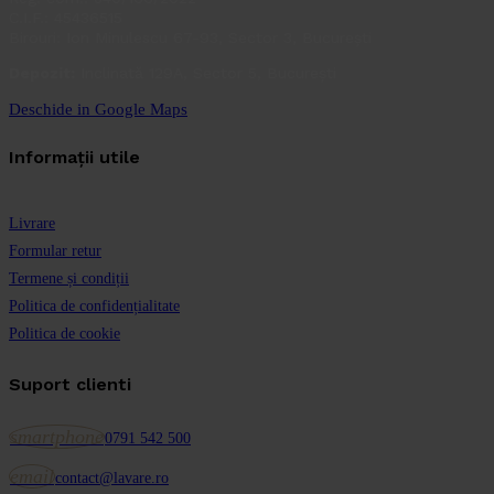
C.I.F.: 45436515
Birouri: Ion Minulescu 67-93, Sector 3, București
Depozit:
Inclinată 129A, Sector 5, București
Deschide in Google Maps
Informații utile
Livrare
Formular retur
Termene și condiții
Politica de confidențialitate
Politica de cookie
Suport clienti
smartphone
0791 542 500
email
contact@lavare.ro