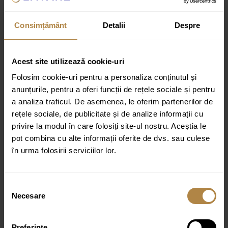
Dimensiuni:
41,5 × 41,5 × 13,5 cm
Consimțământ
Detalii
Despre
Specificații tehnice:
Material: ceramica
Acest site utilizează cookie-uri
Diametru 42 cm
Folosim cookie-uri pentru a personaliza conținutul și
Forma rotundă
anunțurile, pentru a oferi funcții de rețele sociale și pentru
Gaura de revărsare: nu
a analiza traficul. De asemenea, le oferim partenerilor de
rețele sociale, de publicitate și de analize informații cu
Dimensiuni: 41,5×41,5×13,5 cm
privire la modul în care folosiți site-ul nostru. Aceștia le
Instalare pe blat
pot combina cu alte informații oferite de dvs. sau culese
Montaj pe blat
în urma folosirii serviciilor lor.
Finisaj: lucios
Garanție: 10 ani
Selecția
Necesare
consimțământului
Culoare:
auriu lucios
Preferinţe