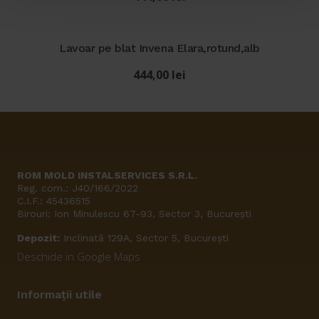
Lavoar pe blat Invena Elara,rotund,alb
444,00
lei
ROM MOLD INSTALSERVICES S.R.L.
Reg. com.: J40/166/2022
C.I.F.: 45436515
Birouri: Ion Minulescu 67-93, Sector 3, București
Depozit:
Inclinată 129A, Sector 5, București
Deschide in Google Maps
Informații utile