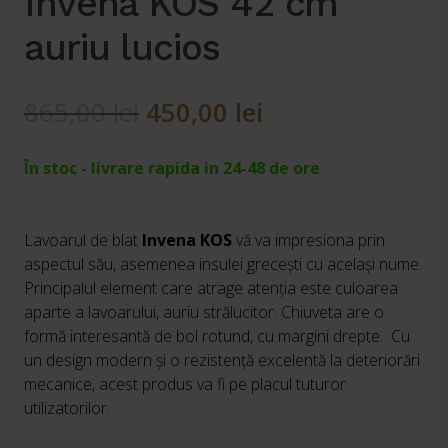
Invena KOS 42 cm
auriu lucios
Prețul
Prețul
865,00
lei
450,00
lei
inițial
curent
În stoc - livrare rapida in 24-48 de ore
a
este:
fost:
450,00 lei.
Lavoarul de blat
Invena KOS
vă va impresiona prin
865,00 lei.
aspectul său, asemenea insulei grecești cu același nume.
Principalul element care atrage atenția este culoarea
aparte a lavoarului, auriu strălucitor. Chiuveta are o
formă interesantă de bol rotund, cu margini drepte. Cu
un design modern și o rezistență excelentă la deteriorări
mecanice, acest produs va fi pe placul tuturor
utilizatorilor.