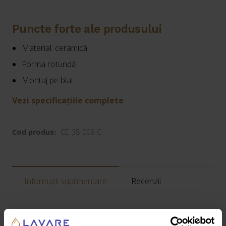
Puncte forte ale produsului
Material: ceramică
Forma rotundă
Montaj pe blat
Vezi specificațiile complete
Cod produs:
CE-38-009-C
Informații suplimentare
Recenzii
Greutate:
4 kg