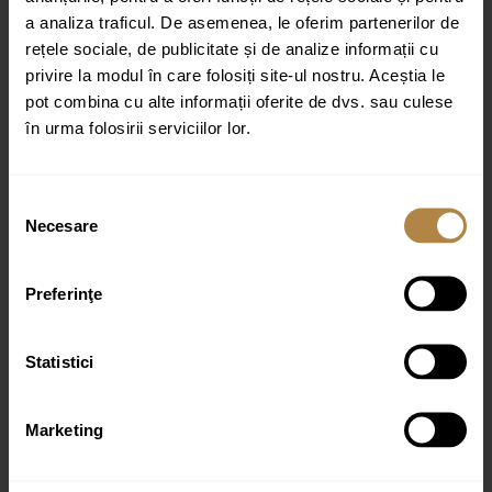
a analiza traficul. De asemenea, le oferim partenerilor de
rețele sociale, de publicitate și de analize informații cu
privire la modul în care folosiți site-ul nostru. Aceștia le
pot combina cu alte informații oferite de dvs. sau culese
în urma folosirii serviciilor lor.
Nume
*
Email
*
Selecția
Necesare
consimțământului
Preferinţe
Statistici
Produse similare
Marketing