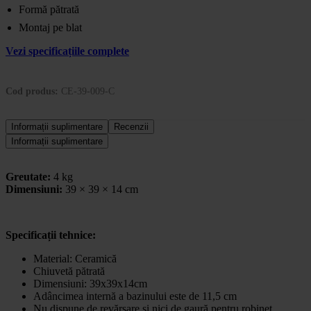
Formă pătrată
Montaj pe blat
Vezi specificațiile complete
Cod produs:
CE-39-009-C
Informații suplimentare
Recenzii
Informații suplimentare
Greutate:
4 kg
Dimensiuni:
39 × 39 × 14 cm
Specificații tehnice:
Material: Ceramică
Chiuvetă pătrată
Dimensiuni: 39x39x14cm
Adâncimea internă a bazinului este de 11,5 cm
Nu dispune de revărsare și nici de gaură pentru robinet