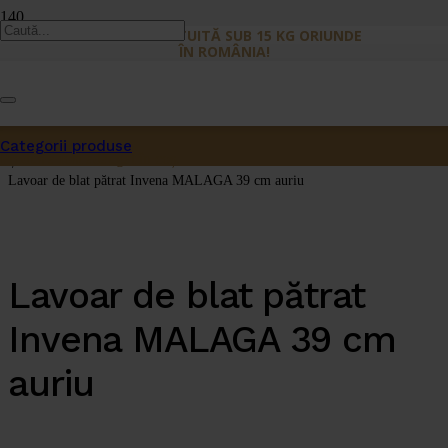
LIVRARE GRATUITĂ SUB 15 KG ORIUNDE
ÎN ROMÂNIA!
Prima pagină
/
Categorii produse
Lavoare
Produs
a fost adăugat în coș.
/
Lavoar de blat pătrat Invena MALAGA 39 cm auriu
Lavoar de blat pătrat
Invena MALAGA 39 cm
auriu