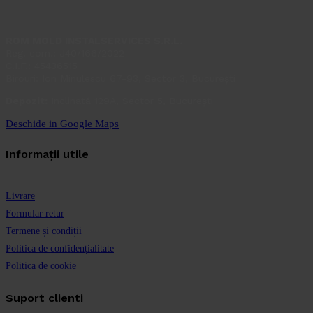
ROM MOLD INSTALSERVICES S.R.L.
Reg. com.: J40/166/2022
C.I.F.: 45436515
Birouri: Ion Minulescu 67-93, Sector 3, București
Depozit:
Inclinată 129A, Sector 5, București
Deschide in Google Maps
Informații utile
Livrare
Formular retur
Termene și condiții
Politica de confidențialitate
Politica de cookie
Suport clienti