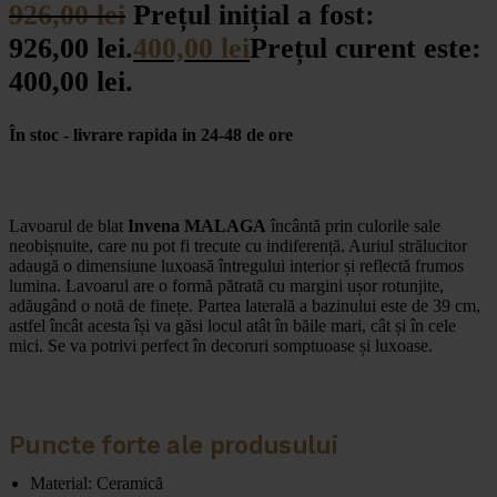
926,00
lei
Prețul inițial a fost:
926,00 lei.
400,00
lei
Prețul curent este:
400,00 lei.
În stoc - livrare rapida in 24-48 de ore
Lavoarul de blat
Invena MALAGA
încântă prin culorile sale
neobișnuite, care nu pot fi trecute cu indiferență. Auriul strălucitor
adaugă o dimensiune luxoasă întregului interior și reflectă frumos
lumina. Lavoarul are o formă pătrată cu margini ușor rotunjite,
adăugând o notă de finețe. Partea laterală a bazinului este de 39 cm,
astfel încât acesta își va găsi locul atât în băile mari, cât și în cele
mici. Se va potrivi perfect în decoruri somptuoase și luxoase.
Puncte forte ale produsului
Material: Ceramică