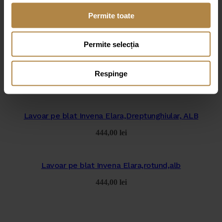
Permite toate
Lavoar de blat Invena Westa 45 cm alb lucios (copie)
396,00
lei
Permite selecția
Lavoar pe blat Invena Elara oval,Alb
Respinge
698,00
lei
Lavoar pe blat Invena Elara,Dreptunghiular, ALB
444,00
lei
Lavoar pe blat Invena Elara,rotund,alb
444,00
lei