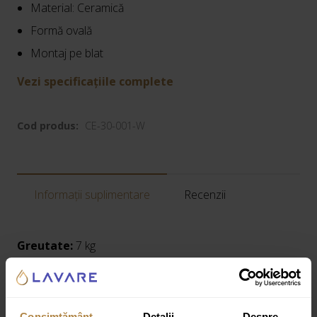
Material: Ceramică
Formă ovală
Montaj pe blat
Vezi specificațiile complete
Cod produs:
CE-30-001-W
Informații suplimentare
Recenzii
Greutate:
7 kg
Dimensiuni:
55 × 41 × 14 cm
Specificații tehnice:
Consimțământ
Detalii
Despre