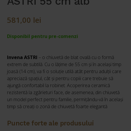
ASTRI 55 cm alb
581,00
lei
Disponibil pentru pre-comenzi
Invena ASTRI
– o chiuvetă de blat ovală cu o formă
extrem de subtilă. Cu o lățime de 55 cm și în același timp
joasă (14 cm), va fi o soluție utilă atât pentru adulții care
apreciază spațiul, cât și pentru copiii care trebuie să
ajungă confortabil la robinet. Acoperirea ceramică
rezistentă la zgârieturi face, de asemenea, din chiuvetă
un model perfect pentru familie, permițându-vă în același
timp să creați o zonă de chiuvetă foarte elegantă
Puncte forte ale produsului