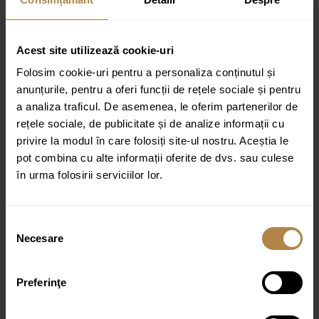
Material: Ceramică
Gaură de revărsare: nu
Acest site utilizează cookie-uri
Gaură de robinet: nu
Folosim cookie-uri pentru a personaliza conținutul și
Recomandăm un dop fără deversor (de exemplu,
anunțurile, pentru a oferi funcții de rețele sociale și pentru
SC-B1-BBP), vândut separat.
a analiza traficul. De asemenea, le oferim partenerilor de
Forma: oval
rețele sociale, de publicitate și de analize informații cu
privire la modul în care folosiți site-ul nostru. Aceștia le
Dimensiuni: 55,0 x 41,0 x 14,0 cm
pot combina cu alte informații oferite de dvs. sau culese
Montaj pe blat
în urma folosirii serviciilor lor.
Finisaj: lucios
Garanție: 10 ani
Selecția
Necesare
consimțământului
Culoare:
alb
Preferinţe