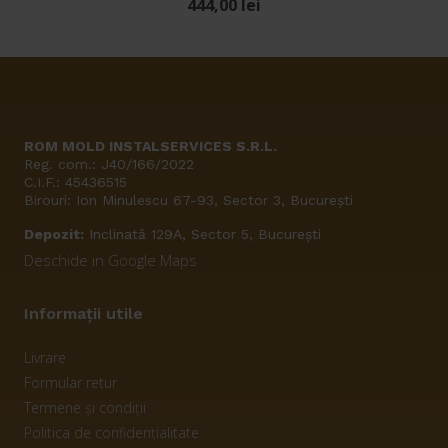
444,00
lei
ROM MOLD INSTALSERVICES S.R.L.
Reg. com.: J40/166/2022
C.I.F.: 45436515
Birouri: Ion Minulescu 67-93, Sector 3, București
Depozit:
Inclinată 129A, Sector 5, București
Deschide in Google Maps
Informații utile
Livrare
Formular retur
Termene și condiții
Politica de confidențialitate