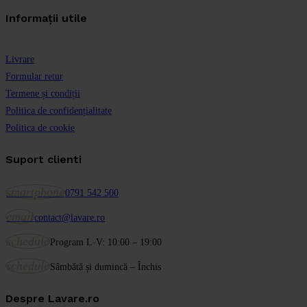
Informații utile
Livrare
Formular retur
Termene și condiții
Politica de confidențialitate
Politica de cookie
Suport clienti
smartphone
0791 542 500
email
contact@lavare.ro
schedule
Program L-V: 10:00 – 19:00
schedule
Sâmbătă și dumincă – Închis
Despre Lavare.ro