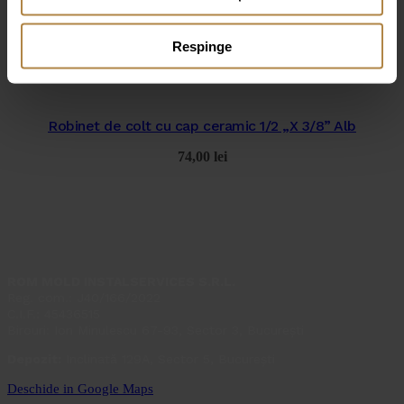
Robinet de colt cu cap ceramic 1/2 ” NEGRU
Respinge
80,00
lei
Robinet de colt cu cap ceramic 1/2 „X 3/8” Alb
74,00
lei
ROM MOLD INSTALSERVICES S.R.L.
Reg. com.: J40/166/2022
C.I.F.: 45436515
Birouri: Ion Minulescu 67-93, Sector 3, București
Depozit:
Inclinată 129A, Sector 5, București
Deschide in Google Maps