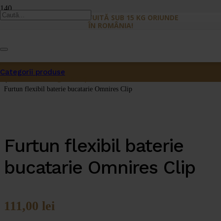
LIVRARE GRATUITĂ SUB 15 KG ORIUNDE
ÎN ROMÂNIA!
Prima pagină
/
Categorii produse
Accesorii
Produs
a fost adăugat în coș.
/
Furtun flexibil baterie bucatarie Omnires Clip
Furtun flexibil baterie
bucatarie Omnires Clip
111,00
lei