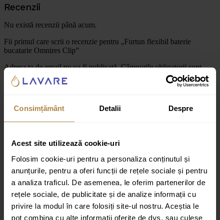
Recenzii
Nu există recenzii până acum.
Fii primul care scrii o recenzie pentru „Furtun flexibil baterie
bucatarie Omnires Clip”
Adresa ta de email nu va fi publicată.
Câmpurile obligatorii sunt
marcate cu
*
Evaluarea ta
Consimțământ
Detalii
Despre
Recenzia ta
*
Acest site utilizează cookie-uri
Folosim cookie-uri pentru a personaliza conținutul și
anunțurile, pentru a oferi funcții de rețele sociale și pentru
a analiza traficul. De asemenea, le oferim partenerilor de
Nume
*
rețele sociale, de publicitate și de analize informații cu
privire la modul în care folosiți site-ul nostru. Aceștia le
Email
*
pot combina cu alte informații oferite de dvs. sau culese