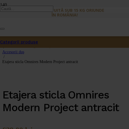
LIVRARE GRATUITĂ SUB 15 KG ORIUNDE
ÎN ROMÂNIA!
Prima pagină
/
Categorii produse
Accesorii
Produs
a fost adăugat în coș.
/
Accesorii duş
/
Etajera sticla Omnires Modern Project antracit
Etajera sticla Omnires
Modern Project antracit