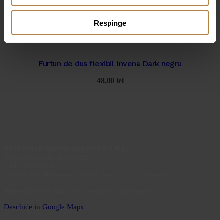
Extensie de 30 de cm coloană de duș Invena crom
Respinge
60,00
lei
Furtun de dus flexibil Invena Dark negru
48,00
lei
ROM MOLD INSTALSERVICES S.R.L.
Reg. com.: J40/166/2022
C.I.F.: 45436515
Birouri: Ion Minulescu 67-93, Sector 3, București
Depozit:
Inclinată 129A, Sector 5, București
Deschide in Google Maps