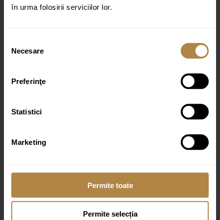
în urma folosirii serviciilor lor.
Selecția
Necesare
consimțământului
Preferinţe
Produse similare
Statistici
Brat de dus cu montaj pe perete, lungime 40 CM
Marketing
65,00
lei
Permite toate
Extensie de 30 de cm coloană de duș Invena neagră
63,00
lei
Permite selecția