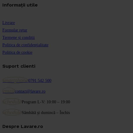
Informații utile
Livrare
Formular retur
Termene și condiții
Politica de confidențialitate
Politica de cookie
Suport clienti
smartphone
0791 542 500
email
contact@lavare.ro
schedule
Program L-V: 10:00 – 19:00
schedule
Sâmbătă și dumincă – Închis
Despre Lavare.ro