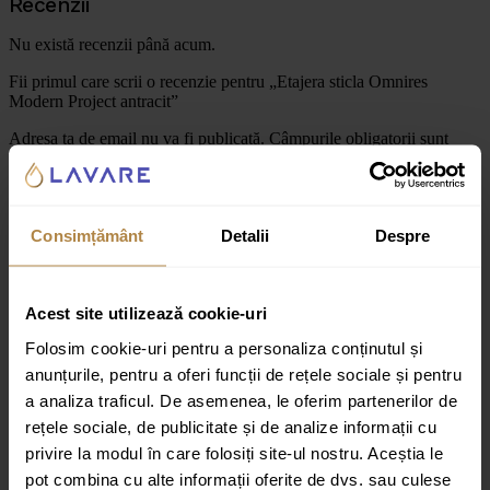
Recenzii
Nu există recenzii până acum.
Fii primul care scrii o recenzie pentru „Etajera sticla Omnires
Modern Project antracit”
Adresa ta de email nu va fi publicată.
Câmpurile obligatorii sunt
marcate cu
*
Evaluarea ta
Recenzia ta
*
Consimțământ
Detalii
Despre
Acest site utilizează cookie-uri
Folosim cookie-uri pentru a personaliza conținutul și
anunțurile, pentru a oferi funcții de rețele sociale și pentru
a analiza traficul. De asemenea, le oferim partenerilor de
Nume
*
rețele sociale, de publicitate și de analize informații cu
privire la modul în care folosiți site-ul nostru. Aceștia le
Email
*
pot combina cu alte informații oferite de dvs. sau culese