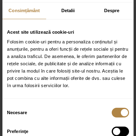
Specificții tehnice:
Consimțământ
Detalii
Despre
Mixer ceramic 25 mm
Dus igiena intima metalic pentru bideu
Acest site utilizează cookie-uri
Furtun de duș metalic cu lungimea de 120 cm
Folosim cookie-uri pentru a personaliza conținutul și
Set de montare
anunțurile, pentru a oferi funcții de rețele sociale și pentru
Șurubelniță Allen de 2,5 și 6 mm
a analiza traficul. De asemenea, le oferim partenerilor de
Două garnituri, șurub pentru furtun
rețele sociale, de publicitate și de analize informații cu
privire la modul în care folosiți site-ul nostru. Aceștia le
Monocomanda
pot combina cu alte informații oferite de dvs. sau culese
Serie: BIDETTA
în urma folosirii serviciilor lor.
Producator: Invena
Garanție: 3 ani
Selecția
Necesare
consimțământului
Culoare:
auriu
Preferinţe