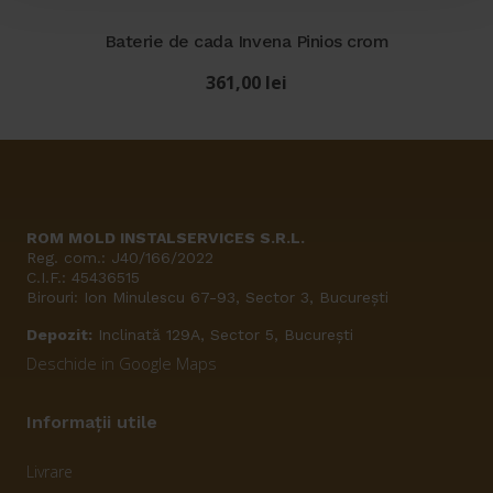
Baterie de cada Invena Pinios crom
361,00
lei
ROM MOLD INSTALSERVICES S.R.L.
Reg. com.: J40/166/2022
C.I.F.: 45436515
Birouri: Ion Minulescu 67-93, Sector 3, București
Depozit:
Inclinată 129A, Sector 5, București
Deschide in Google Maps
Informații utile
Livrare