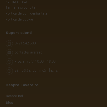
Formular retur
Termene și condiții
Politica de confidențialitate
Politica de cookie
Suport clienti
0791 542 500
smartphone
contact@lavare.ro
email
Program L-V: 10:00 – 19:00
schedule
Sâmbătă și dumincă – Închis
schedule
Despre Lavare.ro
Despre noi
Blog