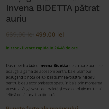
Invena BIDETTA pătrat
auriu
Prețul
Prețul
689,00
lei
499,00
lei
inițial
curent
În stoc - livrare rapida in 24-48 de ore
a
este:
fost:
499,00 lei.
Dușul pentru bideu
Invena Bidetta
de culoare aurie se
689,00 lei.
adaugă la gama de accesorii pentru baie Glamour,
adăugând o notă de lux băii dumneavoastră. Mixerul
pentru bideu economisește spațiu în baie prin montarea
acestuia lângă vasul de toaletă și este o soluție mult mai
ieftină decât una tradițională.
Puncte forte ale produsului