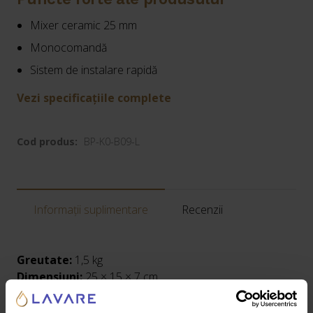
Mixer ceramic 25 mm
Monocomandă
Sistem de instalare rapidă
Vezi specificațiile complete
Cod produs:
BP-K0-B09-L
Informații suplimentare
Recenzii
Greutate:
1,5 kg
Dimensiuni:
25 × 15 × 7 cm