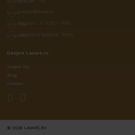
0791 542 500
smartphone
contact@lavare.ro
email
Program L-V: 10:00 – 19:00
schedule
Sâmbătă și dumincă – Închis
schedule
Despre Lavare.ro
Despre noi
Blog
Contact
© 2026 LAVARE.RO