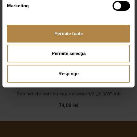
Marketing
Robinet de colt cu cap ceramic 1/2 „X 3/8” Auriu
Periat
Permite toate
61,00
lei
Permite selecția
Robinet de colt cu cap ceramic 1/2 ” NEGRU
80,00
lei
Respinge
Robinet de colt cu cap ceramic 1/2 „X 3/8” Alb
74,00
lei