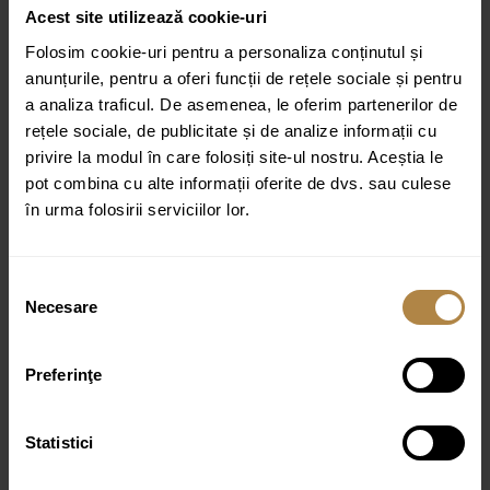
Tip produs:
Cuier
Acest site utilizează cookie-uri
Colecție:
Strong
Folosim cookie-uri pentru a personaliza conținutul și
anunțurile, pentru a oferi funcții de rețele sociale și pentru
Otel inoxidabil si banda autoadeziva 3M
a analiza traficul. De asemenea, le oferim partenerilor de
Latime: 5 cm
rețele sociale, de publicitate și de analize informații cu
Inaltime: 5 cm
privire la modul în care folosiți site-ul nostru. Aceștia le
pot combina cu alte informații oferite de dvs. sau culese
Distanta fata de perete: 3 cm
în urma folosirii serviciilor lor.
Culoare:
Crom
Selecția
Necesare
consimțământului
Produse similare
Preferinţe
Brat de dus cu montaj pe perete, lungime 40 CM
Statistici
65,00
lei