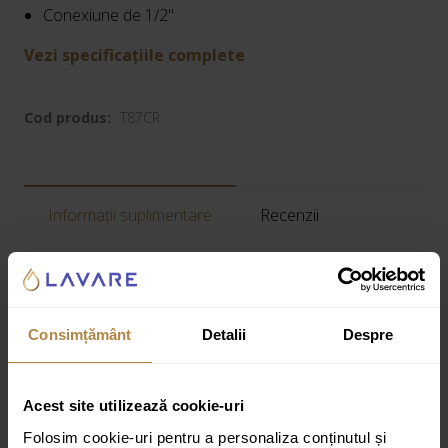
Conexiune de 1/2"
Vezi specificațiile complete
Cod produs:
T87CR
Informații suplimentare
Recenzii
Greutate:
0,2 kg
Dimensiuni:
5 × 5 × 5 cm
Consimțământ
Detalii
Despre
Specificatii tehnice:
Tip produs:
Cot iesire
Acest site utilizează cookie-uri
Finisaj:
Lucios
Folosim cookie-uri pentru a personaliza conținutul și