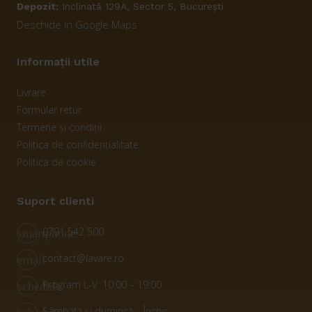
Depozit:
Inclinată 129A, Sector 5, București
Deschide in Google Maps
Informații utile
Livrare
Formular retur
Termene și condiții
Politica de confidențialitate
Politica de cookie
Suport clienti
0791 542 500
smartphone
contact@lavare.ro
email
Program L-V: 10:00 – 19:00
schedule
Sâmbătă și dumincă – Închis