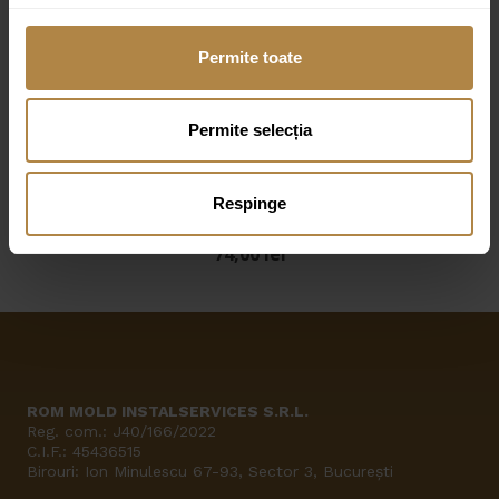
61,00
lei
Permite toate
Robinet de colt cu cap ceramic 1/2 ” NEGRU
80,00
lei
Permite selecția
Respinge
Robinet de colt cu cap ceramic 1/2 „X 3/8” Alb
74,00
lei
ROM MOLD INSTALSERVICES S.R.L.
Reg. com.: J40/166/2022
C.I.F.: 45436515
Birouri: Ion Minulescu 67-93, Sector 3, București