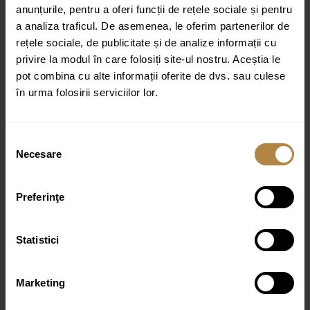
anunțurile, pentru a oferi funcții de rețele sociale și pentru
Conexiune de 1/2″
a analiza traficul. De asemenea, le oferim partenerilor de
Inaltime: 4,6 cm
rețele sociale, de publicitate și de analize informații cu
privire la modul în care folosiți site-ul nostru. Aceștia le
Culoare:
Crom
pot combina cu alte informații oferite de dvs. sau culese
în urma folosirii serviciilor lor.
Selecția
Produse similare
Necesare
consimțământului
Preferinţe
Brat de dus cu montaj pe perete, lungime 40 CM
65,00
lei
Statistici
Robinet de colt cu cap ceramic 1/2 „X 3/8” Auriu
Marketing
Periat