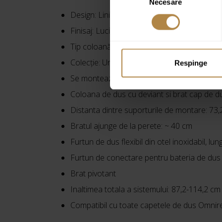
Necesare
consimțământului
Design:
Linii rotunjite
Finisaj:
Lucios
Tip coloană:
Fara baterie
Colecție:
Uni
Respinge
Se monteaza cu orice dus sau baterie de b
Coloana de dus cu deviant si brat cap de d
Distanta dintre suporturile de montare: 73
Bratul ajunge de la perete: ~ 40 cm
Furtun de dus flexibil din otel inoxidabil, lu
Furtun de conectare pentru bateria de dus
Brat pivotant
Inaltimea totala a sistemului: 87,2-114,2 cm 
Compatibil cu toate capetele de dus Omnir