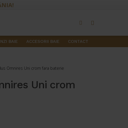
ÂNIA!
NZI BAIE
ACCESORII BAIE
CONTACT
us Omnires Uni crom fara baterie
mnires Uni crom