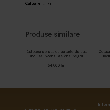
Culoare:
Crom
Produse similare
Coloana de dus cu baterie de dus
Coloan
inclusa Invena Stelona, negru
inc
647,00
lei
Inform
ROM MOLD INSTALSERVICES