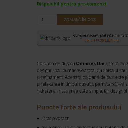
Disponibil pentru pre-comenzi
Cantitate
ADAUGĂ ÎN COȘ
Coloana
de
Cumpără acum, plătește mai târz
dus
de la 147.25 LEI / lună
Omnires
Uni
crom
Coloana de dus cu
Omnires Uni
este o ale
fara
designul baii dumneavoastra. Cu finisajul sau 
baterie
și rafinament. Aceasta coloana de dus este p
și relaxanta in timpul dusului, permitandu-va
hidratare. Instalarea este simpla, iar designul 
Puncte forte ale produsului
Brat pivotant
Se monteaza cu orice dus sau baterie de 