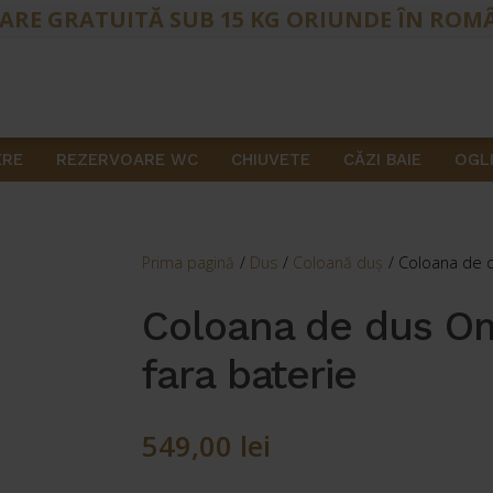
ARE GRATUITĂ SUB 15 KG ORIUNDE ÎN ROM
ERE
REZERVOARE WC
CHIUVETE
CĂZI BAIE
OGLI
Prima pagină
/
Dus
/
Coloană duş
/
Coloana de d
Coloana de dus O
fara baterie
549,00
lei