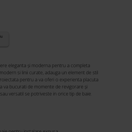
iu
gere eleganta și moderna pentru a completa
modern si linii curate, adauga un element de stil
roiectata pentru a va oferi o experienta placuta
 sa va bucurati de momente de revigorare și
sau versatil se potriveste in orice tip de baie.
baie pentru instalare expusa