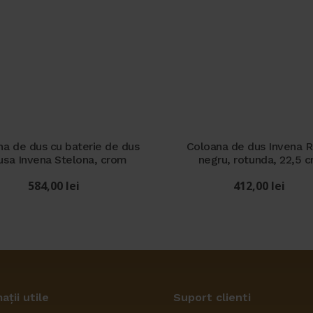
a de dus cu baterie de dus
Coloana de dus Invena Ri
lusa Invena Stelona, crom
negru, rotunda, 22,5 
584,00
lei
412,00
lei
ații utile
Suport clienti