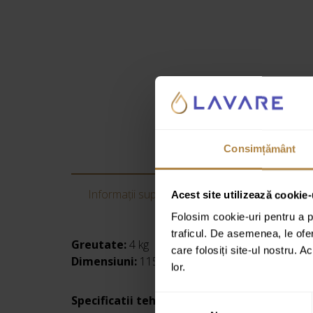
Consimțământ
Informații suplimentare
Recenzii
Acest site utilizează cookie-
Folosim cookie-uri pentru a pe
traficul. De asemenea, le ofer
Greutate:
4 kg
care folosiți site-ul nostru. A
Dimensiuni:
115 × 20 × 10 cm
lor.
Specificatii tehnice:
Selecția