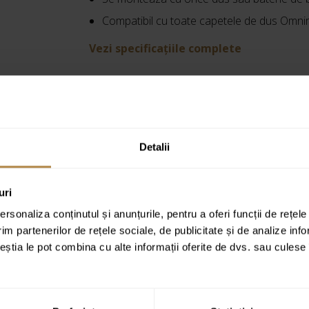
Compatibil cu toate capetele de dus Omni
Vezi specificațiile complete
Cod produs:
UN10041CR
Detalii
uri
rsonaliza conținutul și anunțurile, pentru a oferi funcții de rețele
im partenerilor de rețele sociale, de publicitate și de analize info
ceștia le pot combina cu alte informații oferite de dvs. sau culese î