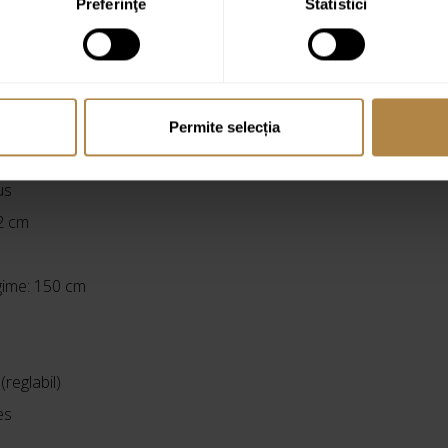
Preferinţe
Statistici
Permite selecția
aie pentru instalare expusa
us
,2 cm
ngime: 150 cm
(reglabil)
es