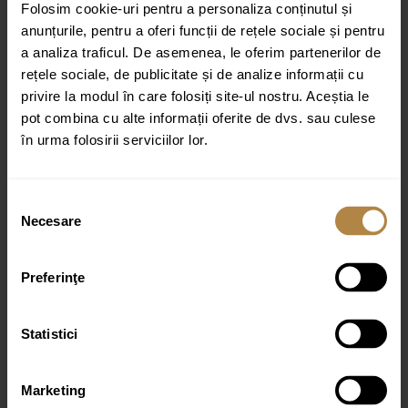
Folosim cookie-uri pentru a personaliza conținutul și
anunțurile, pentru a oferi funcții de rețele sociale și pentru
a analiza traficul. De asemenea, le oferim partenerilor de
rețele sociale, de publicitate și de analize informații cu
privire la modul în care folosiți site-ul nostru. Aceștia le
pot combina cu alte informații oferite de dvs. sau culese
Nume
*
în urma folosirii serviciilor lor.
Email
*
Selecția
Necesare
consimțământului
Preferinţe
Statistici
Produse similare
Marketing