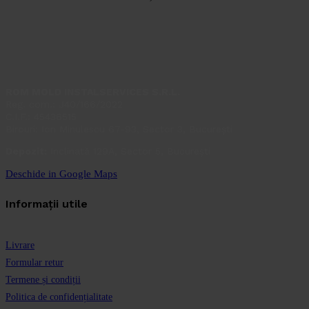
ROM MOLD INSTALSERVICES S.R.L.
Reg. com.: J40/166/2022
C.I.F.: 45436515
Birouri: Ion Minulescu 67-93, Sector 3, București
Depozit:
Inclinată 129A, Sector 5, București
Deschide in Google Maps
Informații utile
Livrare
Formular retur
Termene și condiții
Politica de confidențialitate