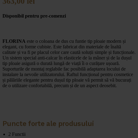
363,00
lei
Disponibil pentru pre-comenzi
FLORINA
este o coloana de dus cu funtie tip ploaie modern și
elegant, cu forme cubiste. Este fabricat din materiale de înaltă
calitate și va fi pe placul celor care caută soluții simple și funcționale.
Un sistem special anti-calcar în elasticele de la mâner și de la dușul
tip ploaie asigură o durată lungă de viață îi o curățare ușoară.
Suporturile de montaj reglabile fac posibilă adaptarea locului de
instalare la nevoile utilizatorului. Raftul funcțional pentru cosmetice
și pălăriile elegante pentru dușul tip ploaie vă permit să vă bucurați
de o utilizare confortabilă, precum și de un aspect deosebit.
Puncte forte ale produsului
2 Functii