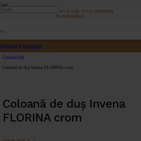
LIVRARE GRATUITĂ SUB 15 KG ORIUNDE
ÎN ROMÂNIA!
Prima pagină
/
Categorii produse
Dus
Produs
a fost adăugat în coș.
/
Coloană duş
/
Coloană de duş Invena FLORINA crom
Coloană de duş Invena
FLORINA crom