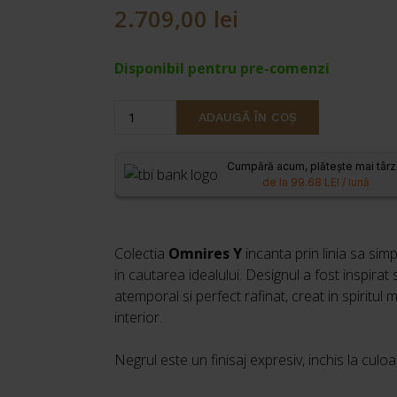
2.709,00
lei
Disponibil pentru pre-comenzi
Cantitate
ADAUGĂ ÎN COȘ
Coloana
de
Cumpără acum, plătește mai târz
dus
de la 99.68 LEI / lună
cu
baterie
termostatata
Colectia
Omnires
Y
incanta prin linia sa si
negru
in cautarea idealului. Designul a fost inspira
mat
atemporal si perfect rafinat, creat in spiritul
Omnires
interior.
Y
cu
Negrul este un finisaj expresiv, inchis la culo
palarie
de