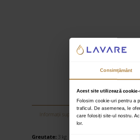
Consimțământ
Acest site utilizează cookie-
Folosim cookie-uri pentru a pe
traficul. De asemenea, le ofer
Informații suplimentare
Recenzii
care folosiți site-ul nostru. A
lor.
Greutate:
3 kg
Selecția