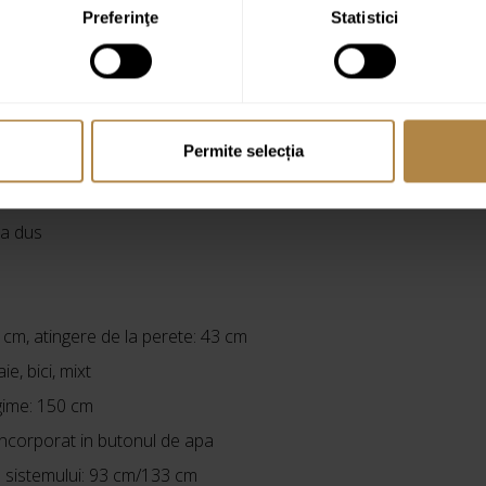
Preferinţe
Statistici
Permite selecția
ara dus
 cm, atingere de la perete: 43 cm
ie, bici, mixt
ngime: 150 cm
ncorporat in butonul de apa
a sistemului: 93 cm/133 cm