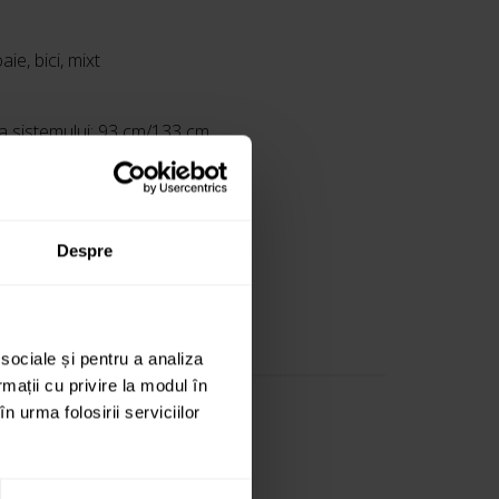
aie, bici, mixt
 a sistemului: 93 cm/133 cm
Despre
 sociale și pentru a analiza
rmații cu privire la modul în
n urma folosirii serviciilor