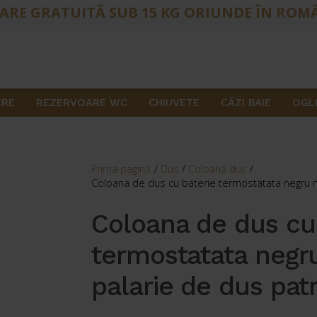
ARE GRATUITĂ SUB 15 KG ORIUNDE ÎN ROM
ERE
REZERVOARE WC
CHIUVETE
CĂZI BAIE
OGLI
Prima pagină
/
Dus
/
Coloană duş
/
Coloana de dus cu baterie termostatata negru m
Coloana de dus cu
termostatata negr
palarie de dus pat