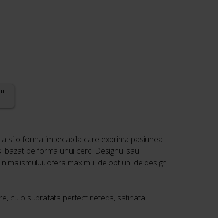
iu
mpla si o forma impecabila care exprima pasiunea
t si bazat pe forma unui cerc. Designul sau
 minimalismului, ofera maximul de optiuni de design
are, cu o suprafata perfect neteda, satinata.