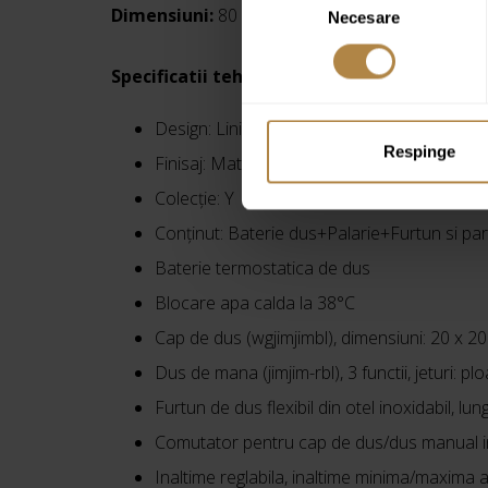
Dimensiuni:
80 × 15 × 10 cm
Necesare
consimțământului
Specificatii tehnice:
Design:
Linii rotunjite
Respinge
Finisaj: Mat
Colecție:
Y
Conținut:
Baterie dus+Palarie+Furtun si p
Baterie termostatica de dus
Blocare apa calda la 38°C
Cap de dus (wgjimjimbl), dimensiuni: 20 x 20
Dus de mana (jimjim-rbl), 3 functii, jeturi: ploa
Furtun de dus flexibil din otel inoxidabil, lu
Comutator pentru cap de dus/dus manual i
Inaltime reglabila, inaltime minima/maxima 