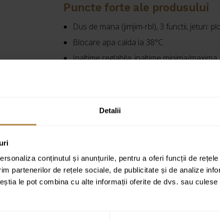
dus
Puncte forte ale produsului
patrata
Dus de mana (jimjim-rbl), 3 functii, jeturi: plo
Blocare apa calda la 38°C
Inaltime reglabila, inaltime minima/maxima
Vezi specificațiile complete
Detalii
Cod produs:
Y1244JBL
uri
rsonaliza conținutul și anunțurile, pentru a oferi funcții de rețele
im partenerilor de rețele sociale, de publicitate și de analize info
ceștia le pot combina cu alte informații oferite de dvs. sau culese î