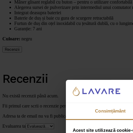
Mâner glisant reglabil cu buton – pentru o utilizare confortabilă
Alegerea sursei de pulverizare prin intermediul unui comutator
Integrat deasupra bateriei
Baterie de duș și baie cu gura de scurgere retractabilă
Furtun de duș din oțel inoxidabil cu țesătură dublă, cu o lungi
Garanție: 7 ani
Culoare:
negru
Recenzii
Recenzii
Nu există recenzii până acum.
Fii primul care scrii o recenzie pentru „Coloană de duș cu bateri
Consimțământ
Adresa ta de email nu va fi publicată.
Câmpurile obligatorii sunt marc
Evaluarea ta
Acest site utilizează cookie-