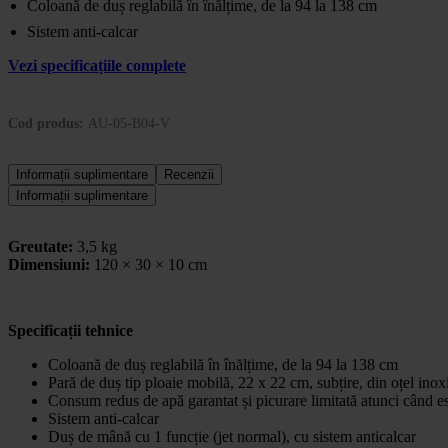
Coloană de duș reglabilă în înălțime, de la 94 la 138 cm
Sistem anti-calcar
Vezi specificațiile complete
Cod produs:
AU-05-B04-V
Informații suplimentare
Recenzii
Informații suplimentare
Greutate:
3,5 kg
Dimensiuni:
120 × 30 × 10 cm
Specificații tehnice
Coloană de duș reglabilă în înălțime, de la 94 la 138 cm
Pară de duș tip ploaie mobilă, 22 x 22 cm, subțire, din oțel inox
Consum redus de apă garantat și picurare limitată atunci când e
Sistem anti-calcar
Duș de mână cu 1 funcție (jet normal), cu sistem anticalcar