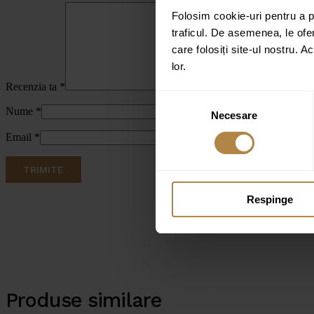
Folosim cookie-uri pentru a pe
traficul. De asemenea, le ofer
care folosiți site-ul nostru. A
lor.
Recenzia ta
*
Selecția
Nume
*
Necesare
consimțământului
Email
*
Respinge
Produse similare