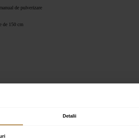
 manual de pulverizare
me de 150 cm
e Invena GLAMOUR neagră”
Detalii
ate cu
*
uri