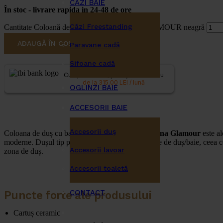
CĂZI BAIE
În stoc - livrare rapida in 24-48 de ore
Căzi Freestanding
Cantitate Coloană de duș cu baterie Invena GLAMOUR neagră
ADAUGĂ ÎN COȘ
Paravane cadă
Sifoane cadă
Cumpără acum, plătește mai târziu
de la 315.00 LEI / lună
OGLINZI BAIE
ACCESORII BAIE
Accesorii duş
Coloana de duș cu baterie, neagră, din gama
Invena Glamour
este al
moderne. Dușul tip ploaie este echipat cu o baterie de duș/baie, ceea c
Accesorii lavoar
zona de duș.
Accesorii toaletă
CONTACT
Puncte forte ale produsului
Cartuș ceramic