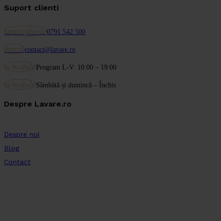
Suport clienti
smartphone
0791 542 500
email
contact@lavare.ro
schedule
Program L-V: 10:00 – 19:00
schedule
Sâmbătă și dumincă – Închis
Despre Lavare.ro
Despre noi
Blog
Contact