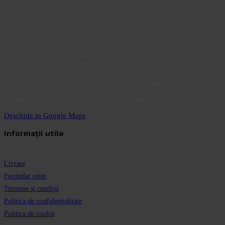
ROM MOLD INSTALSERVICES S.R.L.
Reg. com.: J40/166/2022
C.I.F.: 45436515
Birouri: Ion Minulescu 67-93, Sector 3, București
Depozit:
Inclinată 129A, Sector 5, București
Deschide in Google Maps
Informații utile
Livrare
Formular retur
Termene și condiții
Politica de confidențialitate
Politica de cookie