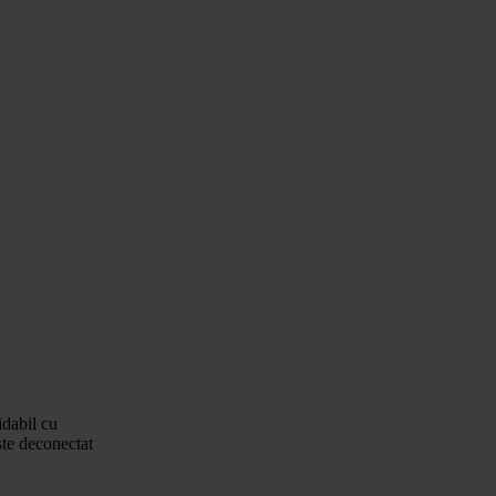
idabil cu
ste deconectat