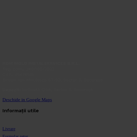
ROM MOLD INSTALSERVICES S.R.L.
Reg. com.: J40/166/2022
C.I.F.: 45436515
Birouri: Ion Minulescu 67-93, Sector 3, București
Depozit:
Inclinată 129A, Sector 5, București
Deschide in Google Maps
Informații utile
Livrare
Formular retur