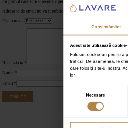
Fii primul care scrii o recenzie pentru „Clapeta rezervor incastra
Adresa ta de email nu va fi publicată.
Câmpurile obligatorii sunt marc
Evaluarea ta
Consimțământ
Acest site utilizează cookie-
Folosim cookie-uri pentru a pe
traficul. De asemenea, le ofer
Recenzia ta
*
care folosiți site-ul nostru. A
Nume
*
lor.
Email
*
Selecția
Necesare
consimțământului