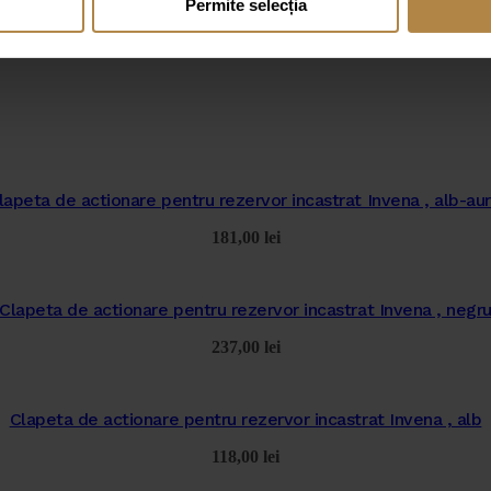
Permite selecția
lapeta de actionare pentru rezervor incastrat Invena , alb-aur
181,00
lei
Clapeta de actionare pentru rezervor incastrat Invena , negr
237,00
lei
Clapeta de actionare pentru rezervor incastrat Invena , alb
118,00
lei