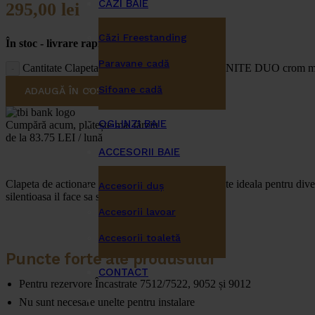
CĂZI BAIE
295,00
lei
Căzi Freestanding
În stoc - livrare rapida in 24-48 de ore
Paravane cadă
Cantitate Clapeta rezervor incastrat Liv SELENITE DUO crom m
Sifoane cadă
ADAUGĂ ÎN COȘ
OGLINZI BAIE
Cumpără acum, plătește mai târziu
de la 83.75 LEI / lună
ACCESORII BAIE
Clapeta de actionare rezervor wc
Selenite Duo
este ideala pentru diver
Accesorii duş
silentioasa il face sa se integreze perfect.
Accesorii lavoar
Accesorii toaletă
Puncte forte ale produsului
CONTACT
Pentru rezervore Încastrate 7512/7522, 9052 și 9012
Nu sunt necesare unelte pentru instalare