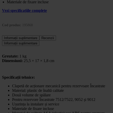
Materiale de fixare incluse
Vezi specificațiile complete
Cod produs:
195868
Informații suplimentare
Recenzii
Informații suplimentare
Greutate:
1 kg
Dimensiuni:
25,5 × 17 × 1,8 cm
Specificații tehnice
:
Clapetă de acționare mecanică pentru rezervoare Încastrate
Material: plastic de înaltă calitate
Două volume de spălare
Pentru rezervore Încastrate 7512/7522, 9052 și 9012
Ușurința la instalare și service
Materiale de fixare incluse