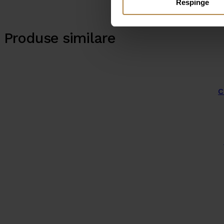
Respinge
Produse similare
C