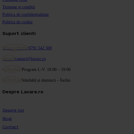
Termene și condiții
Politica de confidențialitate
Politica de cookie
Suport clienti
smartphone
0791 542 500
email
contact@lavare.ro
schedule
Program L-V: 10:00 – 19:00
schedule
Sâmbătă și dumincă – Închis
Despre Lavare.ro
Despre noi
Blog
Contact