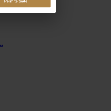
Permite toate
iu
u