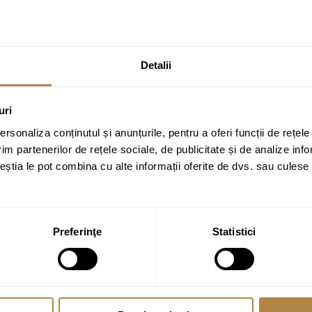
t Liv SELENITE DUO crom mat”
ate cu
*
Detalii
uri
rsonaliza conținutul și anunțurile, pentru a oferi funcții de rețele
im partenerilor de rețele sociale, de publicitate și de analize info
ceștia le pot combina cu alte informații oferite de dvs. sau culese î
Preferinţe
Statistici