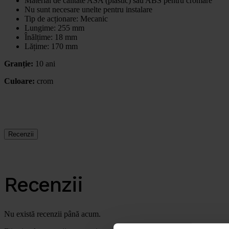
Material de calitate ASA (plastic) sau ABS pentru cromare
Nu sunt necesare unelte pentru instalare
Tip de acționare: Mecanic
Lungime: 255 mm
Înălțime: 18 mm
Lățime: 170 mm
Gran
ție
:
10 ani
Culoare:
crom
Recenzii
Recenzii
Nu există recenzii până acum.