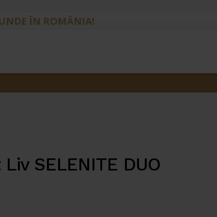
IUNDE ÎN ROMÂNIA!
at Liv SELENITE DUO